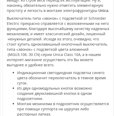
выйдут из строя весь период их эксплуатации. Ну и,
наконец, обязательно нужно отметить элементарную
простоту и легкость в монтаже электрофурнитуры
Unica
.
Выключатель типа «звонок» с подсветкой от Schneider
Electric прекрасно справляется с возложенными на него
функциями, благодаря высочайшему качеству надежных
механизмов, и имеет классический дизайн, лишенный
ненужных деталей. Исходя из этого, очевидно, что
стоит купить одноклавишный кнопочный выключатель
типа «звонок» с подсветкой цвета алюминий
(MGU3.106. 30 CN) серии Unica Class 10А, а в нашем
интернет-магазине осуществить это Вы можете
выгоднее и удобнее всего.
Индикационная светодиодная подсветка синего
цвета обозначит переключатель в темное время
суток.
Из двух одномодульных кнопок возможно
создание двухклавишной кнопки в одном
подрозетнике.
Монтаж механизма в подрозетник осуществляется
при помощи суппорта на шурупах либо
распорных лапках.