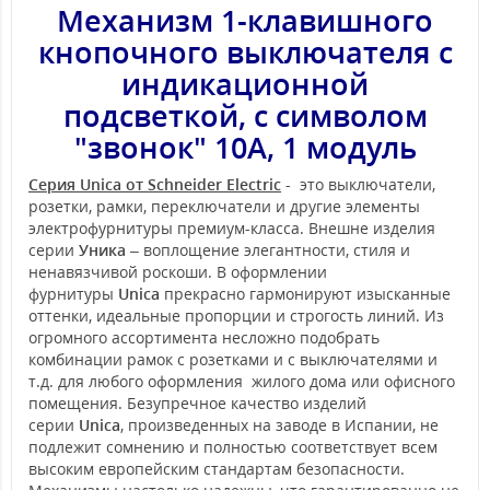
Механизм 1-клавишного
кнопочного выключателя с
индикационной
подсветкой, с символом
"звонок" 10А, 1 модуль
Серия Unica от Schneider Electric
- это выключатели,
розетки, рамки, переключатели и другие элементы
электрофурнитуры премиум-класса. Внешне изделия
серии
Уника
– воплощение элегантности, стиля и
ненавязчивой роскоши. В оформлении
фурнитуры
Unica
прекрасно гармонируют изысканные
оттенки, идеальные пропорции и строгость линий. Из
огромного ассортимента несложно подобрать
комбинации рамок с розетками и с выключателями и
т.д. для любого оформления жилого дома или офисного
помещения. Безупречное качество изделий
серии
Unica
, произведенных на заводе в Испании, не
подлежит сомнению и полностью соответствует всем
высоким европейским стандартам безопасности.