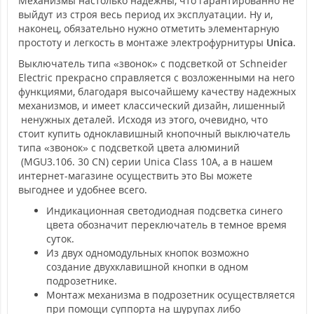
Механизмы настолько надежны, что гарантированно не
выйдут из строя весь период их эксплуатации. Ну и,
наконец, обязательно нужно отметить элементарную
простоту и легкость в монтаже электрофурнитуры
Unica
.
Выключатель типа «звонок» с подсветкой от Schneider
Electric прекрасно справляется с возложенными на него
функциями, благодаря высочайшему качеству надежных
механизмов, и имеет классический дизайн, лишенный
ненужных деталей. Исходя из этого, очевидно, что
стоит купить одноклавишный кнопочный выключатель
типа «звонок» с подсветкой цвета алюминий
(MGU3.106. 30 CN) серии Unica Class 10А, а в нашем
интернет-магазине осуществить это Вы можете
выгоднее и удобнее всего.
Индикационная светодиодная подсветка синего
цвета обозначит переключатель в темное время
суток.
Из двух одномодульных кнопок возможно
создание двухклавишной кнопки в одном
подрозетнике.
Монтаж механизма в подрозетник осуществляется
при помощи суппорта на шурупах либо