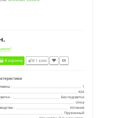
н.
шевле?
В корзину
В 1 клик
ктеристики
лавиш -
1
ASA
ветки -
Без подсветки
Unica
водства -
Испания
Пружинный
Стандартный выключатель