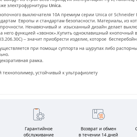
таже электрофурнитуры
Unica
.
опочного выключателя 10А премиум серии Unica от Schneider El
ндартам Европы и стандартам безопасности. Материалы, из ко
прочности. Ненавязчивый и изысканный дизайн делает выключ
на него функцией «звонок».Купить одноклавишный кнопочный в
U3.206.30С) – значит приобрести изделие, которое бесперебойн
уществляется при помощи суппорта на шурупах либо распорны
льно.
декоративная рамка.
 технополимер, устойчивый к ультрафиолету
Гарантийное
Возврат и обмен
обслуживание
в течении 14 дней