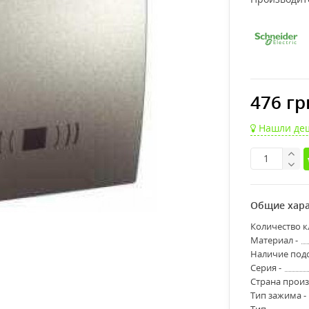
476 гр
Нашли де
Общие хара
Количество к
Материал -
Наличие подс
Серия -
Страна произ
Тип зажима -
Тип -