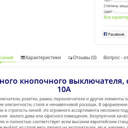
Степень защи
Цвет -
Все характе
Facebook
сание
Характеристики
Отзывы (0)
Вопрос - от
ого кнопочного выключателя, 
10А
лючатели, розетки, рамки, переключатели и другие элементы 
е элегантности, стиля и ненавязчивой роскоши. В оформлени
 и строгость линий. Из огромного ассортимента несложно под
ения жилого дома или офисного помещения. Безупречное каче
нию и полностью соответствует всем высоким европейским ста
 выйдут из строя весь период их эксплуатации. Ну и, наконец,