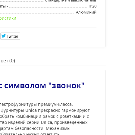
ты -
IP20
Алюминий
ристики
Twitter
вет (0)
с символом "звонок"
электрофурнитуры премиум-класса.
и фурнитуры
Unica
прекрасно гармонируют
обрать комбинации рамок с розетками и с
ство изделий серии
Unica
, произведенных
ндартам безопасности. Механизмы
 обязательно нужно отметить