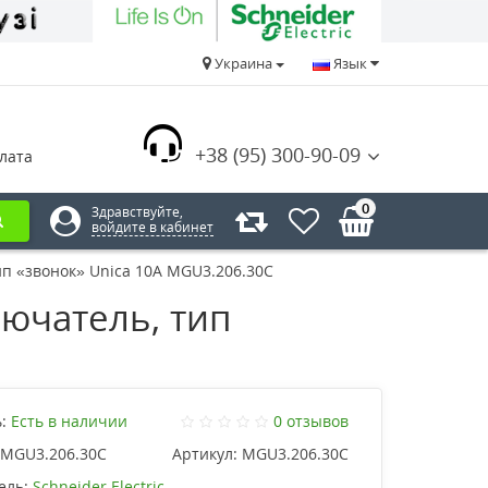
Украина
Язык
+38 (95) 300-90-09
лата
0
Здравствуйте,
войдите в кабинет
 «звонок» Unica 10А MGU3.206.30C
ючатель, тип
:
Есть в наличии
0 отзывов
MGU3.206.30C
Артикул:
MGU3.206.30C
ель:
Schneider Electric