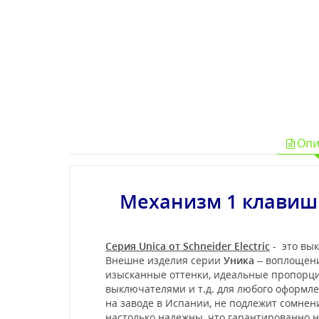
Опи
Механизм 1 клавишн
Серия Unica от Schneider Electric
- это вык
Внешне изделия серии
Уника
– воплощени
изысканные оттенки, идеальные пропорции
выключателями и т.д. для любого оформл
на заводе в Испании, не подлежит сомне
настолько надежны, что гарантированно не