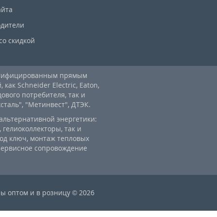
айта
дители
со скидкой
ртифицированным прямым
ак Schneider Electric, Eaton,
дового потребителя, так и
аль", "Метинвест", ДТЭК.
альтернативной энергетики:
 гелиоколлекторы, так и
од ключ, монтаж тепловых
 сервисное сопровождение
ы оптом и в розницу © 2026