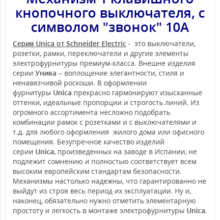
кнопочного выключателя, с
символом "звонок" 10А
Серия Unica от Schneider Electric
- это выключатели,
розетки, рамки, переключатели и другие элементы
электрофурнитуры премиум-класса. Внешне изделия
серии
Уника
– воплощение элегантности, стиля и
ненавязчивой роскоши. В оформлении
фурнитуры
Unica
прекрасно гармонируют изысканные
оттенки, идеальные пропорции и строгость линий. Из
огромного ассортимента несложно подобрать
комбинации рамок с розетками и с выключателями и
т.д. для любого оформления жилого дома или офисного
помещения. Безупречное качество изделий
серии
Unica
, произведенных на заводе в Испании, не
подлежит сомнению и полностью соответствует всем
высоким европейским стандартам безопасности.
Механизмы настолько надежны, что гарантированно не
выйдут из строя весь период их эксплуатации. Ну и,
наконец, обязательно нужно отметить элементарную
простоту и легкость в монтаже электрофурнитуры
Unica
.