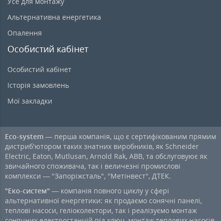
Усе для монтажу
Альтернативна енергетика
Опалення
Особистий кабінет
Особистий кабінет
Історія замовлень
Мої закладки
Eco-system
— перша компанія, що є сертифікованим прямим
дистриб'ютором таких знатних виробників, як Schneider
Electric, Eaton, Mutlusan, Arnold Rak, ABB, та обслуговуює як
звичайного споживача, так і величезні промислові
комплекси — "Запоріжсталь", "Метінвест", ДТЕК.
"Еко-систем"
— компанія повного циклу у сфері
альтернативної енергетики: як продаємо сонячні панелі,
теплові насоси, геліоколектори, так і реалізуємо монтаж
сонячних електростанцій під ключ, монтаж теплових насосів