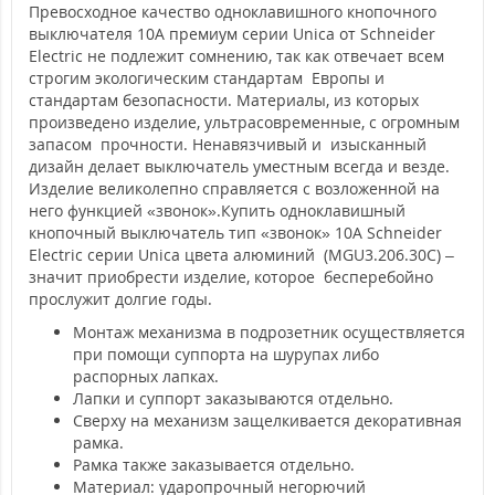
Превосходное качество одноклавишного кнопочного
выключателя 10А премиум серии Unica от Schneider
Electric не подлежит сомнению, так как отвечает всем
строгим экологическим стандартам Европы и
стандартам безопасности. Материалы, из которых
произведено изделие, ультрасовременные, с огромным
запасом прочности. Ненавязчивый и изысканный
дизайн делает выключатель уместным всегда и везде.
Изделие великолепно справляется с возложенной на
него функцией «звонок».Купить одноклавишный
кнопочный выключатель тип «звонок» 10А Schneider
Electric серии Unica цвета алюминий (MGU3.206.30С) –
значит приобрести изделие, которое бесперебойно
прослужит долгие годы.
Монтаж механизма в подрозетник осуществляется
при помощи суппорта на шурупах либо
распорных лапках.
Лапки и суппорт заказываются отдельно.
Сверху на механизм защелкивается декоративная
рамка.
Рамка также заказывается отдельно.
Материал: ударопрочный негорючий