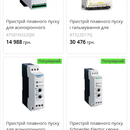
Пристрій плавного пуску
Пристрій плавного пуску
для асинхронного
і гальмування для
двигуна 7,5/11 кВт
асинхронного двигуна
ATS01N222QN
ATS22D17Q
Schneider Electric Altistart
7,5 кВт Schneider Electric
14 988
30 476
грн.
грн.
01
Altistart 22 ATS22D17Q
Популярний
Популярний
Пристрій плавного пуску
Пристрій плавного пуску
для асинхронного
Schneider Electric серии