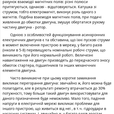
рахунок взаємодії магнітних полів: різні полюси
притягуються, однакові - відштовхуються. Катушка зі
струмом, тобто електромагніт, виконує роль одного з
магнітів. Подібна взаємодія магнітних полів, при подачі
живлення до обмотки двигуна, змушує обертатися рухому
частину двигуна - ротор.
Однією з особливостей функціонування асинхронних
електричних двигунів є та обставина, що їхні пускові струми
в момент включення пристрою в мережу, у багато разів
(інколи в 5-8) перевищують номінальні робочі струми, що
виникають при його нормальній роботі. Величезні
навантаження на двигун призводять до передчасного зносу
обмоток стартера, підшипників та інших механічних
елементів двигуна.
Часто виникаюче при цьому коротке замикання
викликає перегорання двигуна: звичайно ж, його можна буде
полагодити, але в результаті ремонту втрачається до 30%
потужності, тому більше такий двигун використовувати для
даного призначення буде неможливо. Мало того, падіння
напруги в електричній мережі викликає проблеми для
іншого пристрою, що живиться від неї , в т.ч. гідроудари в
насосних системах. І, звичайно ж, у багато разів зростає