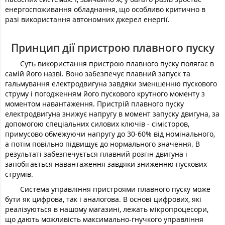
енергоспоживання обладнання, що особливо критично в
разі використання автономних джерел енергії.
Принцип дії пристрою плавного пуску
Суть використання пристрою плавного пуску полягає в
самій його назві. Воно забезпечує плавний запуск та
гальмування електродвигуна завдяки зменшенню пускового
струму і погодженням його пускового крутного моменту з
моментом навантаження. Пристрій плавного пуску
електродвигуна знижує напругу в момент запуску двигуна, за
допомогою спеціальних силових ключів - сімісторов,
примусово обмежуючи напругу до 30-60% від номінального,
а потім повільно підвищує до нормального значення. В
результаті забезпечується плавний розгін двигуна і
запобігається навантаження завдяки зниженню пускових
струмів.
Система управління пристроями плавного пуску може
бути як цифрова, так і аналогова. В основі цифрових, які
реалізуються в нашому магазині, лежать мікропроцесори,
що дають можливість максимально-гнучкого управління