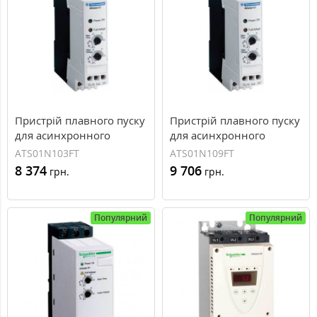
Пристрій плавного пуску
Пристрій плавного пуску
для асинхронного
для асинхронного
двигуна 0,37 кВт
двигуна 1,1 кВт Schneider
ATS01N103FT
ATS01N109FT
Schneider Electric Altistart
Electric Altistart 01
8 374
9 706
грн.
грн.
01 ATS01N103FT
ATS01N109FT
Популярний
Популярний