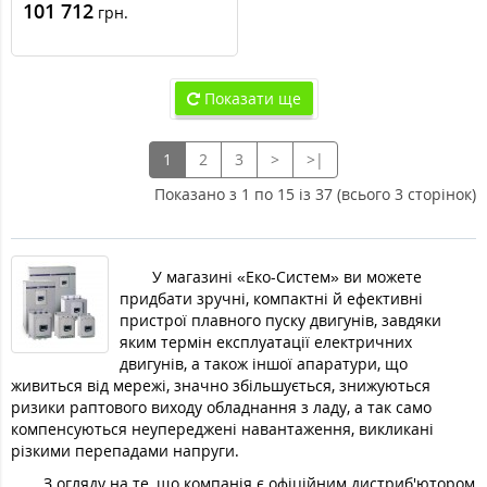
132 кВт Schneider Electric
101 712
грн.
Altistart 22 ATS22C25Q
Показати ще
1
2
3
>
>|
Показано з 1 по 15 із 37 (всього 3 сторінок)
У магазині «Еко-Систем» ви можете
придбати зручні, компактні й ефективні
пристрої плавного пуску двигунів, завдяки
яким термін експлуатації електричних
двигунів, а також іншої апаратури, що
живиться від мережі, значно збільшується, знижуються
ризики раптового виходу обладнання з ладу, а так само
компенсуються неупереджені навантаження, викликані
різкими перепадами напруги.
З огляду на те, що компанія є офіційним дистриб'ютором