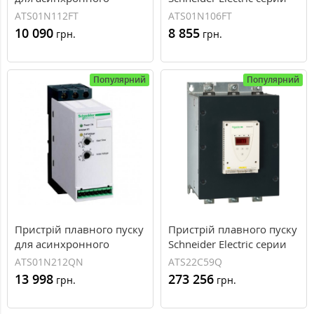
двигуна 1,5 кВт Schneider
Altistart ATS01 6A 400В
ATS01N112FT
ATS01N106FT
Electric Altistart 01
(ATS01N106FT)
10 090
8 855
грн.
грн.
ATS01N112FT
Популярний
Популярний
Пристрій плавного пуску
Пристрій плавного пуску
для асинхронного
Schneider Electric серии
двигуна 5,5 кВт Schneider
Altistart ATS22 590A 400В
ATS01N212QN
ATS22C59Q
Electric Altistart 01
(ATS22C59Q)
13 998
273 256
грн.
грн.
ATS01N212QN