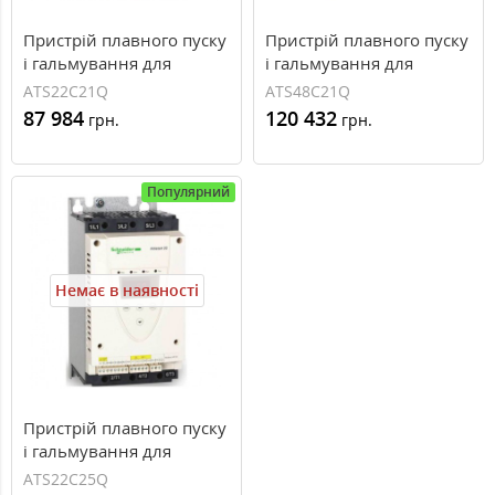
Пристрій плавного пуску
Пристрій плавного пуску
і гальмування для
і гальмування для
асинхронного двигуна
асинхронного двигуна
ATS22C21Q
ATS48C21Q
110 кВт Schneider Electric
110 кВт Schneider Electric
87 984
120 432
грн.
грн.
Altistart 22 ATS22C21Q
Altistart 48 ATS48C21Q
Популярний
Немає в наявності
Пристрій плавного пуску
і гальмування для
асинхронного двигуна
ATS22C25Q