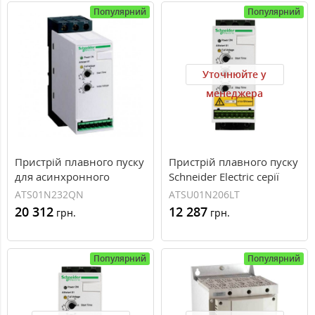
Популярний
Популярний
Уточнюйте у
менеджера
Пристрій плавного пуску
Пристрій плавного пуску
для асинхронного
Schneider Electric серії
двигуна 15 кВт Schneider
Altistart ATSU01 6A 400В
ATS01N232QN
ATSU01N206LT
Electric Altistart 01
(ATSU01N206LT)
20 312
12 287
грн.
грн.
ATS01N232QN
Популярний
Популярний