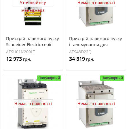
Уточнюйте у
Немає в наявності
менеджера
Пристрій плавного пуску
Пристрій плавного пуску
Schneider Electric серії
і гальмування для
Altistart ATSU01 9A 400В
асинхронного двигуна
ATSU01N209LT
ATS48D22Q
(ATSU01N209LT)
11 кВт Schneider Electric
12 973
34 819
грн.
грн.
Altistart 48 ATS48D22Q
Популярний
Популярний
Немає в наявності
Немає в наявності