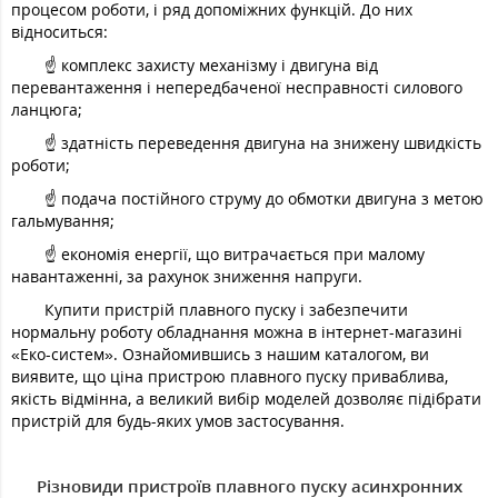
процесом роботи, і ряд допоміжних функцій. До них
відноситься:
☝ комплекс захисту механізму і двигуна від
перевантаження і непередбаченої несправності силового
ланцюга;
☝ здатність переведення двигуна на знижену швидкість
роботи;
☝ подача постійного струму до обмотки двигуна з метою
гальмування;
☝ економія енергії, що витрачається при малому
навантаженні, за рахунок зниження напруги.
Купити пристрій плавного пуску і забезпечити
нормальну роботу обладнання можна в інтернет-магазині
«Еко-систем». Ознайомившись з нашим каталогом, ви
виявите, що ціна пристрою плавного пуску приваблива,
якість відмінна, а великий вибір моделей дозволяє підібрати
пристрій для будь-яких умов застосування.
Різновиди пристроїв плавного пуску асинхронних