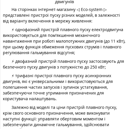
двигунів
На сторінках інтернет-магазину ◁ Eco-system ▷
представлені пристрої пуску різних моделей, в залежності
від варіанту включення в мережу живлення:
⚡ однофазний пристрій плавного пуску електродвигуна
використовується для пом'якшення механічного
навантаження при роботі малопотужних двигунів (до 11 кВт),
при цьому функція обмеження пускових струмів і плавного
регулювання гальмування відсутня;
⚡ двофазний пристрій плавного пуску застосовують для
безпечного пуску двигунів з потужністю до 250 кВт;
⚡ трифазні пристрої плавного пуску асинхронних
двигунів, які є універсальними і використовуються для
полегшення частих запусків і зупинок устаткування,
забезпечуючи точне утримання призначених для
користувача налаштувань.
Залежно від моделі та ціни пристрій плавного пуску,
крім свого основного призначення, може виконувати
наступні функції: управляти обертовим моментом і
забезпечувати динамічне гальмування, здійснювати