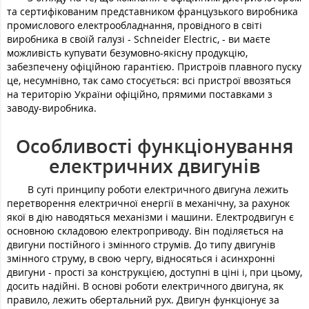
та сертифікованим представником французького виробника
промислового електрообладнання, провідного в світі
виробника в своїй галузі - Schneider Electric, - ви маєте
можливість купувати безумовно-якісну продукцію,
забезпечену офіційною гарантією. Пристроїв плавного пуску
це, несумнівно, так само стосується: всі пристрої ввозяться
на територію України офіційно, прямими поставками з
заводу-виробника.
Особливості функціонування
електричних двигунів
В суті принципу роботи електричного двигуна лежить
перетворення електричної енергії в механічну, за рахунок
якої в дію наводяться механізми і машини. Електродвигун є
основною складовою електроприводу. Він поділяється на
двигуни постійного і змінного струмів. До типу двигунів
змінного струму, в свою чергу, відносяться і асинхронні
двигуни - прості за конструкцією, доступні в ціні і, при цьому,
досить надійні. В основі роботи електричного двигуна, як
правило, лежить обертальний рух. Двигун функціонує за