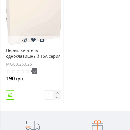
Переключатель
одноклавишный 16А серия
Unica MGU3.263.25
MGU3.263.25
0
190
грн.