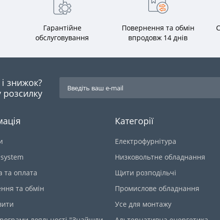
Гарантійне
Повернення та обмін
С
обслуговування
впродовж 14 днів
я і знижок?
 розсилку
мація
Категорії
и
Електрофурнітура
-system
Низковольтне обладнання
а та оплата
Щити розподільчі
ння та обмін
Промислове обладнання
вити
Усе для монтажу
рограми лояльності "Знайшли
Альтернативна енергетика