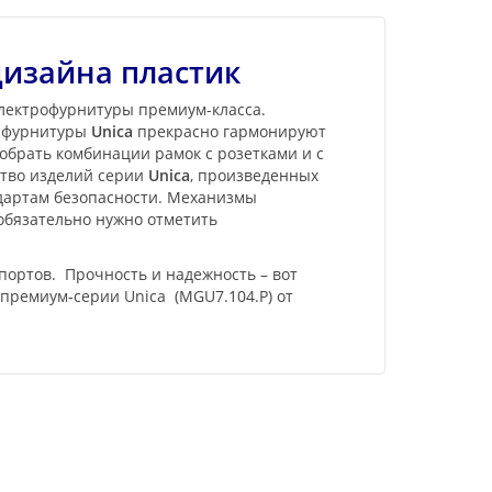
дизайна пластик
электрофурнитуры премиум-класса.
и фурнитуры
Unica
прекрасно гармонируют
обрать комбинации рамок с розетками и с
ство изделий серии
Unica
, произведенных
ндартам безопасности. Механизмы
 обязательно нужно отметить
ортов. Прочность и надежность – вот
премиум-серии Unica (MGU7.104.Р) от