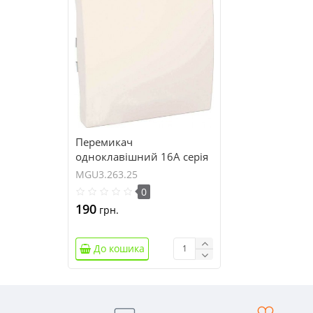
Перемикач
одноклавішний 16А серія
Unica MGU3.263.25
MGU3.263.25
0
190
грн.
До кошика