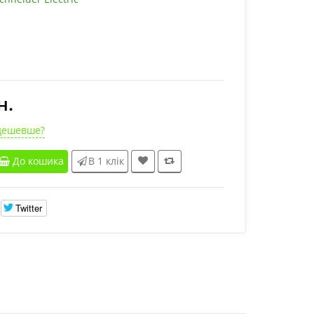
н.
дешевше?
До кошика
В 1 клік
Twitter