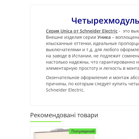
Четырехмодульн
Серия Unica от Schneider Electric
- это вык
Внешне изделия серии
Уника
– воплощени
изысканные оттенки, идеальные пропорции
выключателями и т.д. для любого оформл
на заводе в Испании, не подлежит сомне
настолько надежны, что гарантированно не
элементарную простоту и легкость в мон
Окончательное оформление и монтаж абсо
причины, по которым следует купить четы
Schneider Electric.
Рекомендовані товари
Популярний