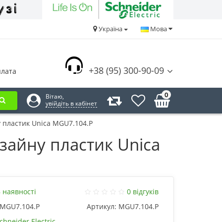
Україна
Мова
+38 (95) 300-90-09
плата
0
Вітаю,
увійдіть в кабінет
 пластик Unica MGU7.104.P
зайну пластик Unica
 наявності
0 відгуків
MGU7.104.P
Артикул:
MGU7.104.P
chneider Electric