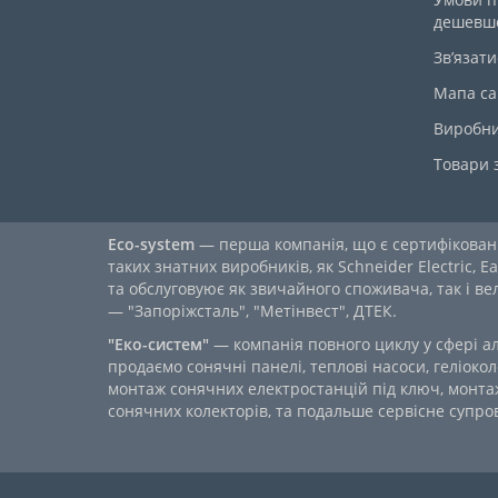
дешевш
Зв’язати
Мапа са
Виробн
Товари 
Eco-system
— перша компанія, що є сертифікова
таких знатних виробників, як Schneider Electric, Ea
та обслуговуює як звичайного споживача, так і в
— "Запоріжсталь", "Метінвест", ДТЕК.
"Еко-систем"
— компанія повного циклу у сфері а
продаємо сонячні панелі, теплові насоси, геліокол
монтаж сонячних електростанцій під ключ, монтаж
сонячних колекторів, та подальше сервісне супров