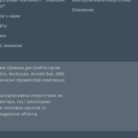
е?"
Опалення
ся з нами
йту
ики
зі знижкою
ним прямим дистриб'ютором
ton, Mutlusan, Arnold Rak, ABB,
еличезні промислові комплекси
льтернативної енергетики: як
ектори, так і реалізуємо
 теплових насосів та
одження об'єктів.