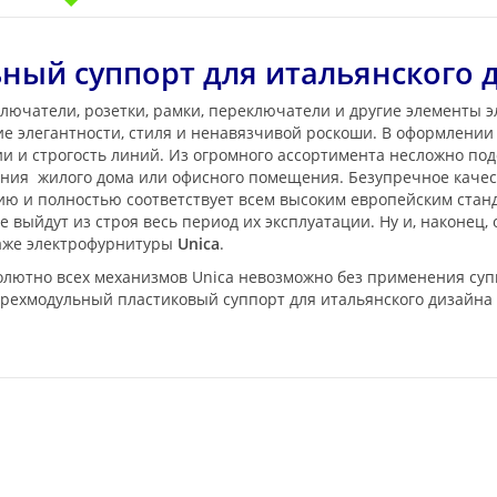
ый суппорт для итальянского 
лючатели, розетки, рамки, переключатели и другие элементы 
е элегантности, стиля и ненавязчивой роскоши. В оформлени
 и строгость линий. Из огромного ассортимента несложно под
ения жилого дома или офисного помещения. Безупречное каче
нию и полностью соответствует всем высоким европейским ста
 выйдут из строя весь период их эксплуатации. Ну и, наконец,
таже электрофурнитуры
Unica
.
лютно всех механизмов Unica невозможно без применения супп
рехмодульный пластиковый суппорт для итальянского дизайна 