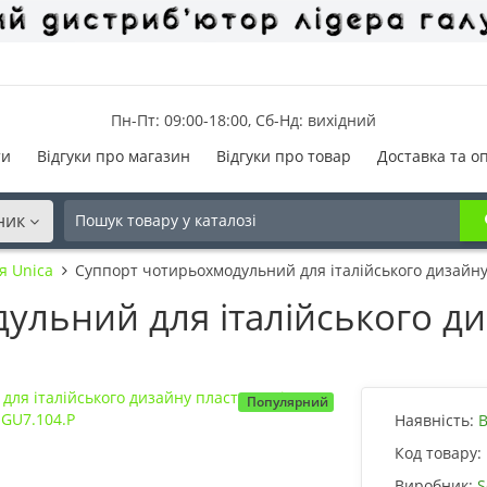
Пн-Пт: 09:00-18:00, Сб-Нд: вихідний
ти
Відгуки про магазин
Відгуки про товар
Доставка та о
ник
я Unica
Суппорт чотирьохмодульний для італійського дизайну
льний для італійського ди
Популярний
Наявність:
В
Код товару:
Виробник:
S