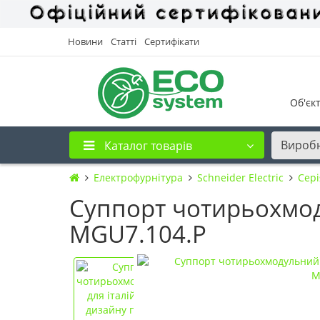
Новини
Статті
Сертифікати
Об'єк
Вироб
Каталог товарів
Електрофурнітура
Schneider Electric
Cері
Суппорт чотирьохмоду
MGU7.104.P