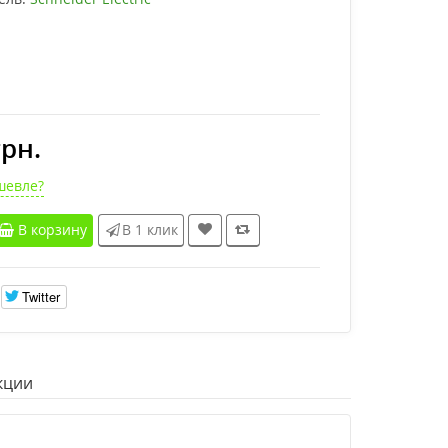
грн.
шевле?
В корзину
В 1 клик
Twitter
кции