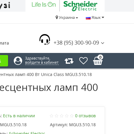
Украина
Язык
+38 (95) 300-90-09
лата
0
Здравствуйте,
войдите в кабинет
нтных ламп 400 Вт Unica Class MGU3.510.18
есцентных ламп 400
:
Есть в наличии
0 отзывов
MGU3.510.18
Артикул:
MGU3.510.18
ель:
Schneider Electric