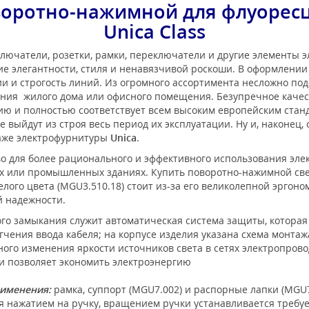
воротно-нажимной для флуоресц
Unica Class
лючатели, розетки, рамки, переключатели и другие элементы 
е элегантности, стиля и ненавязчивой роскоши. В оформлени
 и строгость линий. Из огромного ассортимента несложно под
ения жилого дома или офисного помещения. Безупречное каче
нию и полностью соответствует всем высоким европейским ста
 выйдут из строя весь период их эксплуатации. Ну и, наконец,
таже электрофурнитуры
Unica
.
о для более рационального и эффективного использования эле
х или промышленных зданиях. Купить поворотно-нажимной свет
белого цвета (MGU3.510.18) стоит из-за его великолепной эргон
й надежности.
го замыкания служит автоматическая система защиты, которая
ения ввода кабеля; на корпусе изделия указана схема монтажа
ого изменения яркости источников света в сетях электропрово
и позволяет экономить электроэнергию
рименения:
рамка, суппорт (MGU7.002) и распорные лапки (MGU7
я нажатием на ручку, вращением ручки устанавливается требу