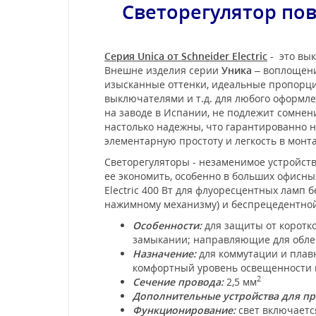
Светорегулятор по
Серия Unica от Schneider Electric
- это вык
Внешне изделия серии
Уника
– воплощени
изысканные оттенки, идеальные пропорции
выключателями и т.д. для любого оформл
на заводе в Испании, не подлежит сомне
настолько надежны, что гарантированно не
элементарную простоту и легкость в мон
Светорегуляторы - незаменимое устройств
ее экономить, особенно в больших офисны
Electric 400 Вт для флуоресцентных ламп 
нажимному механизму) и беспрецедентно
Особенности:
для защиты от коротко
замыкании; направляющие для облегч
Назначение:
для коммутации и плавн
комфортный уровень освещенности 
2
Сечение провода:
2,5 мм
Дополнительные устройства для п
Функционирование:
свет включаетс