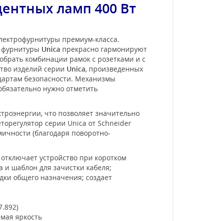
ентных ламп 400 Вт
электрофурнитуры премиум-класса.
и фурнитуры
Unica
прекрасно гармонируют
обрать комбинации рамок с розетками и с
ство изделий серии
Unica
, произведенных
ндартам безопасности. Механизмы
 обязательно нужно отметить
ктроэнергии, что позволяет значительно
орегулятор серии Unica от Schneider
омичности (благодаря поворотно-
 отключает устройство при коротком
 и шаблон для зачистки кабеля;
дки общего назначения; создает
.892)
емая яркость