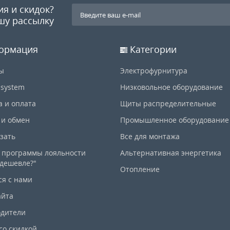
ия и скидок?
шу рассылку
ормация
Категории
ы
Электрофурнитура
-system
Низковольное оборудование
а и оплата
Щиты распределительные
 и обмен
Промышленное оборудование
азать
Все для монтажа
 программы лояльности
Альтернативная энергетика
дешевле?"
Отопление
ся с нами
айта
дители
со скидкой