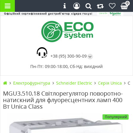
0
+38 (95) 300-90-09
Пн-Пт: 09:00-18:00, Сб-Нд: вихідний
Електрофурнітура
Schneider Electric
Cерія Unica
Св
MGU3.510.18 Світлорегулятор поворотно-
натискний для флуоресцентних ламп 400
Вт Unica Class
Популярний