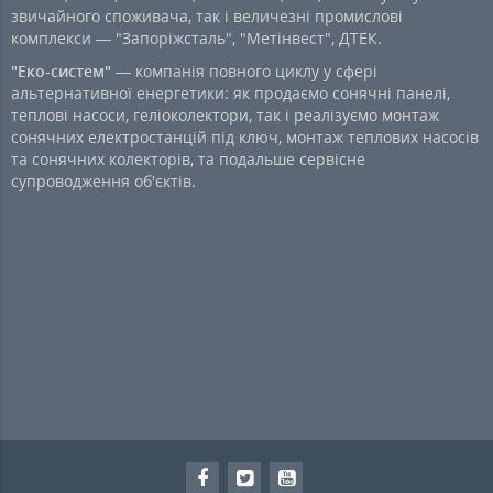
звичайного споживача, так і величезні промислові
комплекси — "Запоріжсталь", "Метінвест", ДТЕК.
"Еко-систем"
— компанія повного циклу у сфері
альтернативної енергетики: як продаємо сонячні панелі,
теплові насоси, геліоколектори, так і реалізуємо монтаж
сонячних електростанцій під ключ, монтаж теплових насосів
та сонячних колекторів, та подальше сервісне
супроводження об'єктів.