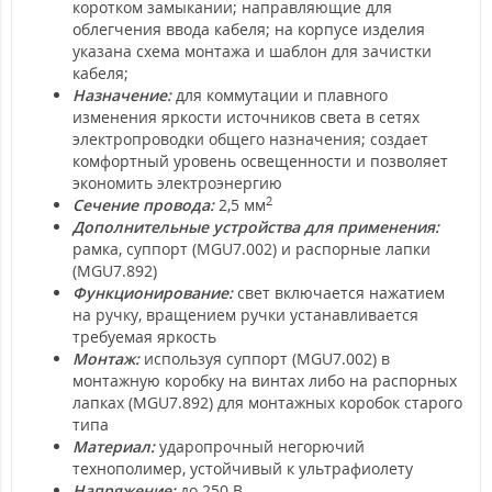
коротком замыкании; направляющие для
облегчения ввода кабеля; на корпусе изделия
указана схема монтажа и шаблон для зачистки
кабеля;
Назначение:
для коммутации и плавного
изменения яркости источников света в сетях
электропроводки общего назначения; создает
комфортный уровень освещенности и позволяет
экономить электроэнергию
2
Сечение провода:
2,5 мм
Дополнительные устройства для применения:
рамка, суппорт (MGU7.002) и распорные лапки
(MGU7.892)
Функционирование:
свет включается нажатием
на ручку, вращением ручки устанавливается
требуемая яркость
Монтаж:
используя суппорт (MGU7.002) в
монтажную коробку на винтах либо на распорных
лапках (MGU7.892) для монтажных коробок старого
типа
Материал:
ударопрочный негорючий
технополимер, устойчивый к ультрафиолету
Напряжение:
до 250 В