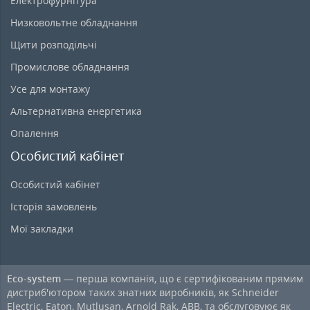
Електрофурнітура
Низковольтне обладнання
Щити розподільчі
Промислове обладнання
Усе для монтажу
Альтернативна енергетика
Опалення
Особистий кабінет
Особистий кабінет
Історія замовлень
Мої закладки
Eco-system
— перша компанія, що є сертифікованим прямим
дистриб'ютором таких знатних виробників, як Schneider
Electric, Eaton, Mutlusan, Arnold Rak, ABB, та обслуговуює як