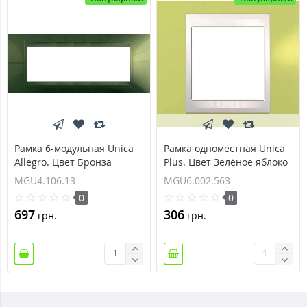
Рамка 6-модульная Unica
Рамка одноместная Unica
Allegro. Цвет Бронза
Plus. Цвет Зелёное яблоко
MGU4.106.13
MGU6.002.563
MGU4.106.13
MGU6.002.563
0
0
697
306
грн.
грн.