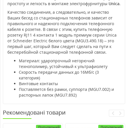
простоту и легкость в монтаже электрофурнитуры
Unica
.
Качество соединения, а следовательно, и качество
Ваших бесед со стационарных телефонов зависит от
правильного и надежного подключения телефонного
кабеля к розетке. В связи с этим, купить телефонную
розетку RJ11 4 контакта 1 модуль премиум серии Unica
от Schneider Electric белого цвета (MGU3.490.18) – это
первый шаг, который Вам следует сделать на пути к
бесперебойной стационарной телефонной связи.
Материал: ударопрочный негорючий
технополимер, устойчивый к ультрафиолету
Скорость передачи данных до 16Мб/с (3
категория)
Винтовые контакты
Поставляется без рамки, суппорта (MGU7.002) и
распорных лапок (MGU7.892)
Рекомендовані товари
Популярний
Популярний