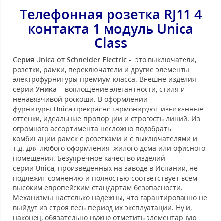
Телефонная розетка RJ11 4
контакта 1 модуль Unica
Class
Серия Unica от Schneider Electric
- это выключатели,
розетки, рамки, переключатели и другие элементы
электрофурнитуры премиум-класса. Внешне изделия
серии
Уника
– воплощение элегантности, стиля и
ненавязчивой роскоши. В оформлении
фурнитуры
Unica
прекрасно гармонируют изысканные
оттенки, идеальные пропорции и строгость линий. Из
огромного ассортимента несложно подобрать
комбинации рамок с розетками и с выключателями и
т.д. для любого оформления жилого дома или офисного
помещения. Безупречное качество изделий
серии
Unica
, произведенных на заводе в Испании, не
подлежит сомнению и полностью соответствует всем
высоким европейским стандартам безопасности.
Механизмы настолько надежны, что гарантированно не
выйдут из строя весь период их эксплуатации. Ну и,
наконец, обязательно нужно отметить элементарную