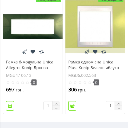
Рамка 6-модульна Unica
Рамка одномісна Unica
Allegro. Колір Бронза
Plus. Колір Зелене яблуко
MGU4.106.13
MGU6.002.563
MGU4.106.13
MGU6.002.563
0
0
697
306
грн.
грн.