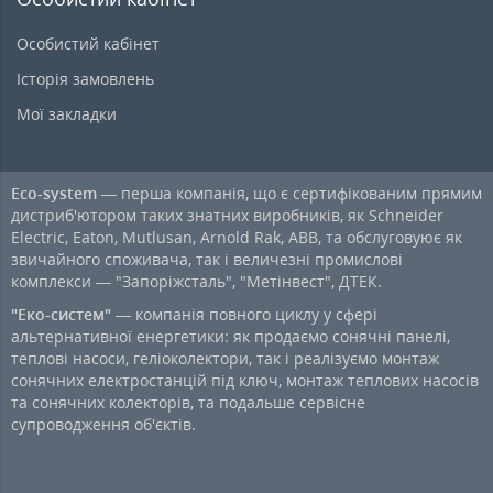
Особистий кабінет
Історія замовлень
Мої закладки
Eco-system
— перша компанія, що є сертифікованим прямим
дистриб'ютором таких знатних виробників, як Schneider
Electric, Eaton, Mutlusan, Arnold Rak, ABB, та обслуговуює як
звичайного споживача, так і величезні промислові
комплекси — "Запоріжсталь", "Метінвест", ДТЕК.
"Еко-систем"
— компанія повного циклу у сфері
альтернативної енергетики: як продаємо сонячні панелі,
теплові насоси, геліоколектори, так і реалізуємо монтаж
сонячних електростанцій під ключ, монтаж теплових насосів
та сонячних колекторів, та подальше сервісне
супроводження об'єктів.