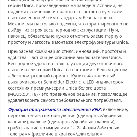
серии
Unica
, произведенных на заводе в Испании, не
подлежит сомнению и полностью соответствует всем
высоким европейским стандартам безопасности.
Механизмы настолько надежны, что гарантированно не
выйдут из строя весь период их эксплуатации. Ну и,
наконец, обязательно нужно отметить элементарную
простоту и легкость в монтаже электрофурнитуры
Unica
.
Прекрасная комбинация стиля, инноваций, простоты и
удобства – вот общее описание выключателей Unica.
Бесспорное удобство в эксплуатации двухкнопочного
выключателя серии Unica в сочетании с белым цветом
– беспроигрышный вариант. Купить 4-кнопочный
выключатель от Schneider Electric с LED индикатором
состояния премиум-серии Unica белого цвета
(MGU5.531.18) - это правильное решение, позволяющее
удовлетворить самого требовательного потребителя.
Функции программного обеспечения KNX:
включение,
переключение, светорегуляция (одинарные/двойные
клавиши), жалюзи (одинарные/двойные клавиши),
срабатывание по импульсам 1-, 2-, 4- или 8-битовых
телеграмм (различие в кратком/длительном