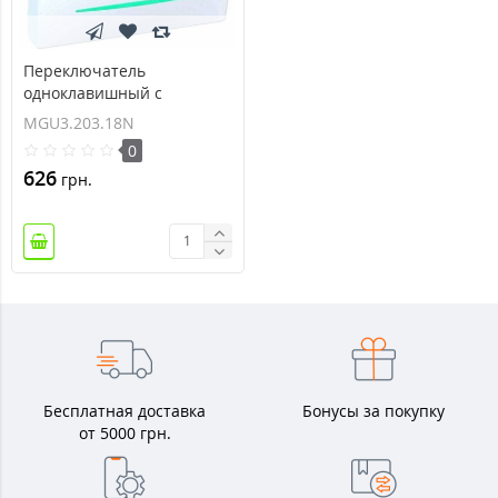
Переключатель
одноклавишный с
индикационной
MGU3.203.18N
подсветкой Unica 10А
0
MGU3.203.18N
626
грн.
Бесплатная доставка
Бонусы за покупку
от 5000 грн.