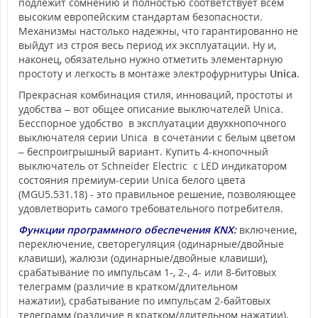
подлежит сомнению и полностью соответствует всем
высоким европейским стандартам безопасности.
Механизмы настолько надежны, что гарантированно не
выйдут из строя весь период их эксплуатации. Ну и,
наконец, обязательно нужно отметить элементарную
простоту и легкость в монтаже электрофурнитуры
Unica
.
Прекрасная комбинация стиля, инноваций, простоты и
удобства – вот общее описание выключателей Unica.
Бесспорное удобство в эксплуатации двухкнопочного
выключателя серии Unica в сочетании с белым цветом
– беспроигрышный вариант. Купить 4-кнопочный
выключатель от Schneider Electric с LED индикатором
состояния премиум-серии Unica белого цвета
(MGU5.531.18) - это правильное решение, позволяющее
удовлетворить самого требовательного потребителя.
Функции программного обеспечения KNX:
включение,
переключение, светорегуляция (одинарные/двойные
клавиши), жалюзи (одинарные/двойные клавиши),
срабатывание по импульсам 1-, 2-, 4- или 8-битовых
телеграмм (различие в кратком/длительном
нажатии), срабатывание по импульсам 2-байтовых
телеграмм (различие в кратком/длительном нажатии),