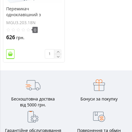
Перемикач
одноклавішний з
індикаційним
MGU3.203.18N
підсвічуванням Unica 10А
0
MGU3.203.18N
626
грн.
Бескоштовна доствка
Бонуси за покупку
від 5000 грн.
Гарантійне обслуговування
Повернення та обмін