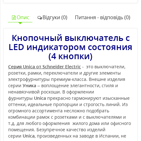
Опис
Відгуки (0)
Питання - відповідь (0)
Кнопочный выключатель с
LED индикатором состояния
(4 кнопки)
Серия Unica от Schneider Electric
- это выключатели,
розетки, рамки, переключатели и другие элементы
электрофурнитуры премиум-класса. Внешне изделия
серии
Уника
– воплощение элегантности, стиля и
ненавязчивой роскоши. В оформлении
фурнитуры
Unica
прекрасно гармонируют изысканные
оттенки, идеальные пропорции и строгость линий. Из
огромного ассортимента несложно подобрать
комбинации рамок с розетками и с выключателями и
т.д. для любого оформления жилого дома или офисного
помещения. Безупречное качество изделий
серии
Unica
, произведенных на заводе в Испании, не