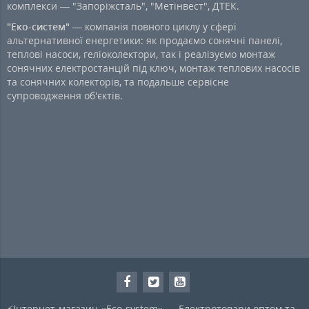
комплекси — "Запоріжсталь", "Метінвест", ДТЕК.
"Еко-систем"
— компанія повного циклу у сфері
альтернативної енергетики: як продаємо сонячні панелі,
теплові насоси, геліоколектори, так і реалізуємо монтаж
сонячних електростанцій під ключ, монтаж теплових насосів
та сонячних колекторів, та подальше сервісне
супроводження об'єктів.
⚡Інтернет-магазин «Eco-system» — Електротовари оптом та