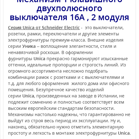
двухполюсного
выключателя 16А , 2 модуля
Серия Unica от Schneider Electric
- это выключатели,
розетки, рамки, переключатели и другие элементы
электрофурнитуры премиум-класса. Внешне изделия
серии
Уника
– воплощение элегантности, стиля и
ненавязчивой роскоши. В оформлении
фурнитуры
Unica
прекрасно гармонируют изысканные
оттенки, идеальные пропорции и строгость линий. Из
огромного ассортимента несложно подобрать
комбинации рамок с розетками и с выключателями и
т.д. для любого оформления жилого дома или офисного
помещения. Безупречное качество изделий
серии
Unica
, произведенных на заводе в Испании, не
подлежит сомнению и полностью соответствует всем
высоким европейским стандартам безопасности.
Механизмы настолько надежны, что гарантированно не
выйдут из строя весь период их эксплуатации. Ну и,
наконец, обязательно нужно отметить элементарную
простоту и легкость в монтаже электрофурнитуры
Unica
.