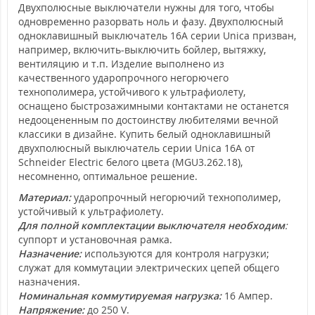
Двухполюсные выключатели нужны для того, чтобы
одновременно разорвать ноль и фазу. Двухполюсный
одноклавишный выключатель 16A серии Unica призван,
например, включить-выключить бойлер, вытяжку,
вентиляцию и т.п. Изделие выполнено из
качественного ударопрочного негорючего
технополимера, устойчивого к ультрафиолету,
оснащено быстрозажимными контактами не останется
недооцененным по достоинству любителями вечной
классики в дизайне. Купить белый одноклавишный
двухполюсный выключатель серии Unica 16А от
Schneider Electric белого цвета (MGU3.262.18),
несомненно, оптимальное решение.
Материал:
ударопрочный негорючий технополимер,
устойчивый к ультрафиолету.
Для полной комплектации выключателя необходим
:
суппорт и установочная рамка.
Назначение:
используются для контроля нагрузки;
служат для коммутации электрических цепей общего
назначения.
Номинальная коммутируемая нагрузка:
16 Ампер.
Напряжение:
до 250 V.