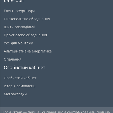
Категорії
Електрофурнітура
Низковольтне обладнання
Щити розподільчі
Промислове обладнання
Усе для монтажу
Альтернативна енергетика
Опалення
Особистий кабінет
Особистий кабінет
Історія замовлень
Мої закладки
Eco-system
— перша компанія, що є сертифікованим прямим