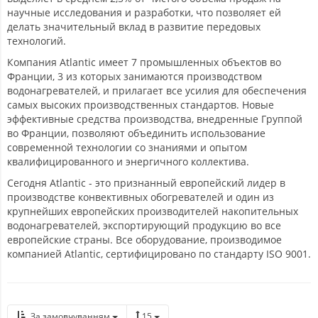
научные исследования и разработки, что позволяет ей
делать значительный вклад в развитие передовых
технологий.
Компания Atlantic имеет 7 промышленных объектов во
Франции, 3 из которых занимаются производством
водонагревателей, и прилагает все усилия для обеспечения
самых высоких производственных стандартов. Новые
эффективные средства производства, внедренные Группой
во Франции, позволяют объединить использование
современной технологии со знаниями и опытом
квалифицированного и энергичного коллектива.
Сегодня Atlantic - это признанный европейский лидер в
производстве конвективных обогревателей и один из
крупнейших европейских производителей накопительных
водонагревателей, экспортирующий продукцию во все
европейские страны. Все оборудование, производимое
компанией Atlantic, сертифицировано по стандарту ISO 9001.
За замовчуванням
15