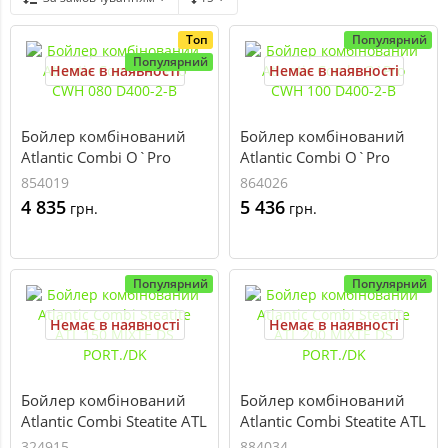
Топ
Популярний
Популярний
Немає в наявності
Немає в наявності
Бойлер комбінований
Бойлер комбінований
Atlantic Combi O`Pro
Atlantic Combi O`Pro
CWH 080 D400-2-B
CWH 100 D400-2-B
854019
864026
4 835
5 436
грн.
грн.
Популярний
Популярний
Немає в наявності
Немає в наявності
Бойлер комбінований
Бойлер комбінований
Atlantic Combi Steatite ATL
Atlantic Combi Steatite ATL
150 MIXTE DS PORT./DK
200 MIXTE DS PORT./DK
324915
884034