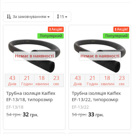
За замовчуванням
15
Акція!
Акція!
Популярний
Популярний
Немає в наявності
Немає в наявності
4
3
2
1
1
8
2
3
4
3
2
1
1
8
2
3
Днів
Годин
хвилин
сек
Днів
Годин
хвилин
сек
Трубна ізоляція Kaiflex
Трубна ізоляція Kaiflex
EF-13/18, типорозмір
EF-13/22, типорозмір
13/18 мм
13/22 мм
EF-13/18
EF-13/22
32
33
54
56
грн.
грн.
грн.
грн.