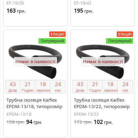
19/35 мм
19/42 мм
EF-19/35
EF-19/42
163
195
грн.
грн.
Акція!
Акція!
Популярний
Популярний
Немає в наявності
Немає в наявності
4
3
2
1
1
8
2
3
4
3
2
1
1
8
2
3
Днів
Годин
хвилин
сек
Днів
Годин
хвилин
сек
Трубна ізоляція Kaiflex
Трубна ізоляція Kaiflex
EPDM-13/18, типорозмір
EPDM-13/22, типорозмір
13/18 мм
13/22 мм
EPDM-13/18
EPDM-13/22
94
102
158
172
грн.
грн.
грн.
грн.