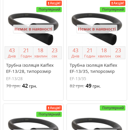
Акція!
Акція!
Популярний
Популярний
Немає в наявності
Немає в наявності
4
3
2
1
1
8
2
3
4
3
2
1
1
8
2
3
Днів
Годин
хвилин
сек
Днів
Годин
хвилин
сек
Трубна ізоляція Kaiflex
Трубна ізоляція Kaiflex
EF-13/28, типорозмір
EF-13/35, типорозмір
13/28 мм
13/35 мм
EF-13/28
EF-13/35
42
49
70
82
грн.
грн.
грн.
грн.
Акція!
Популярний
Популярний