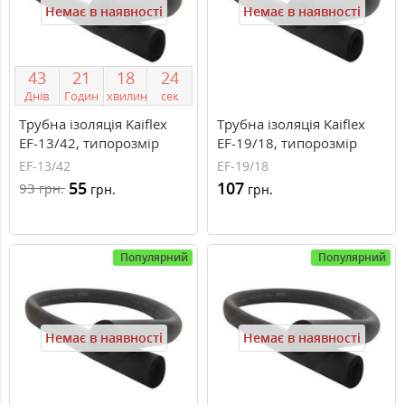
Немає в наявності
Немає в наявності
4
3
2
1
1
8
2
3
Днів
Годин
хвилин
сек
Трубна ізоляція Kaiflex
Трубна ізоляція Kaiflex
EF-13/42, типорозмір
EF-19/18, типорозмір
13/42 мм
19/18 мм
EF-13/42
EF-19/18
55
107
93
грн.
грн.
грн.
Популярний
Популярний
Немає в наявності
Немає в наявності