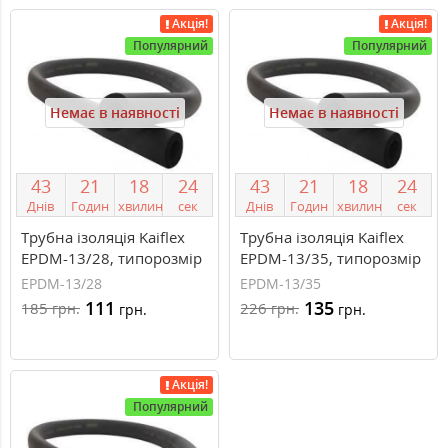
Акція!
Акція!
Популярний
Популярний
Немає в наявності
Немає в наявності
4
3
2
1
1
8
2
3
4
3
2
1
1
8
2
3
Днів
Годин
хвилин
сек
Днів
Годин
хвилин
сек
Трубна ізоляція Kaiflex
Трубна ізоляція Kaiflex
EPDM-13/28, типорозмір
EPDM-13/35, типорозмір
13/28 мм
13/35 мм
EPDM-13/28
EPDM-13/35
111
135
185
226
грн.
грн.
грн.
грн.
Акція!
Популярний