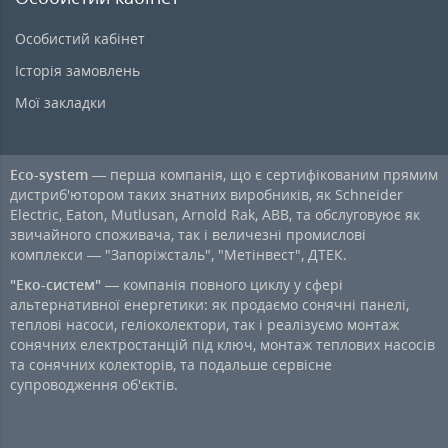
Особистий кабінет
Історія замовлень
Мої закладки
Eco-system
— перша компанія, що є сертифікованим прямим
дистриб'ютором таких знатних виробників, як Schneider
Electric, Eaton, Mutlusan, Arnold Rak, ABB, та обслуговуює як
звичайного споживача, так і величезні промислові
комплекси — "Запоріжсталь", "Метінвест", ДТЕК.
"Еко-систем"
— компанія повного циклу у сфері
альтернативної енергетики: як продаємо сонячні панелі,
теплові насоси, геліоколектори, так і реалізуємо монтаж
сонячних електростанцій під ключ, монтаж теплових насосів
та сонячних колекторів, та подальше сервісне
супроводження об'єктів.