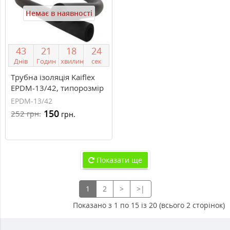
Немає в наявності
4
3
2
1
1
8
2
3
Днів
Годин
хвилин
сек
Трубна ізоляція Kaiflex
EPDM-13/42, типорозмір
13/42 мм
EPDM-13/42
150
252
грн.
грн.
Показати ще
1
2
>
>|
Показано з 1 по 15 із 20 (всього 2 сторінок)