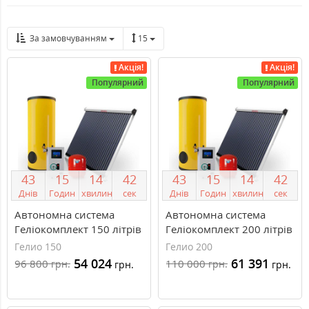
За замовчуванням
15
Акція!
Акція!
Популярний
Популярний
4
3
1
5
1
4
4
1
4
3
1
5
1
4
4
1
Днів
Годин
хвилин
сек
Днів
Годин
хвилин
сек
Автономна система
Автономна система
Геліокомплект 150 літрів
Геліокомплект 200 літрів
Гелио 150
Гелио 200
54 024
61 391
96 800
110 000
грн.
грн.
грн.
грн.