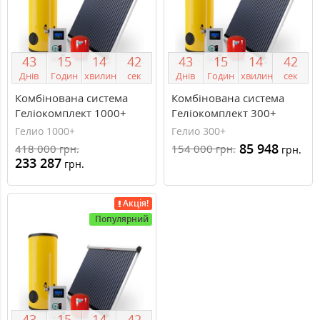
4
3
1
5
1
4
4
2
4
3
1
5
1
4
4
2
Днів
Годин
хвилин
сек
Днів
Годин
хвилин
сек
Комбінована система
Комбінована система
Геліокомплект 1000+
Геліокомплект 300+
Гелио 1000+
Гелио 300+
85 948
418 000
154 000
грн.
грн.
грн.
233 287
грн.
Акція!
Популярний
4
3
1
5
1
4
4
2