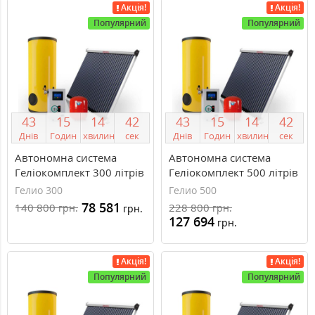
Акція!
Акція!
Популярний
Популярний
4
3
1
5
1
4
4
2
4
3
1
5
1
4
4
2
Днів
Годин
хвилин
сек
Днів
Годин
хвилин
сек
Автономна система
Автономна система
Геліокомплект 300 літрів
Геліокомплект 500 літрів
Гелио 300
Гелио 500
78 581
140 800
228 800
грн.
грн.
грн.
127 694
грн.
Акція!
Акція!
Популярний
Популярний