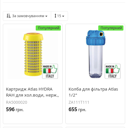
За замовчуванням
15
Популярний
Популярний
Картридж Atlas HYDRA
Колба для фільтра Atlas
RAH для хол.води, нерж.,
1/2"
90 мкр
RA5000020
ZA111T111
596
655
грн.
грн.