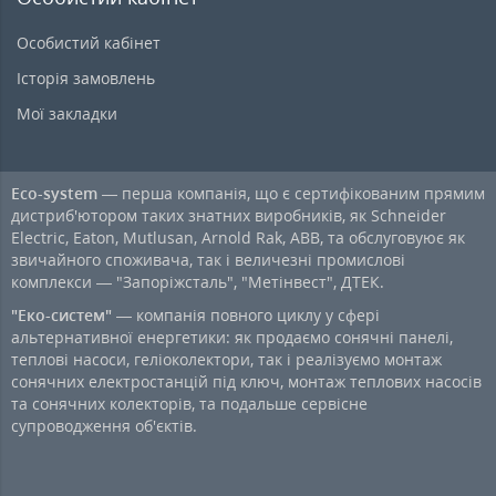
Особистий кабінет
Історія замовлень
Мої закладки
Eco-system
— перша компанія, що є сертифікованим прямим
дистриб'ютором таких знатних виробників, як Schneider
Electric, Eaton, Mutlusan, Arnold Rak, ABB, та обслуговуює як
звичайного споживача, так і величезні промислові
комплекси — "Запоріжсталь", "Метінвест", ДТЕК.
"Еко-систем"
— компанія повного циклу у сфері
альтернативної енергетики: як продаємо сонячні панелі,
теплові насоси, геліоколектори, так і реалізуємо монтаж
сонячних електростанцій під ключ, монтаж теплових насосів
та сонячних колекторів, та подальше сервісне
супроводження об'єктів.