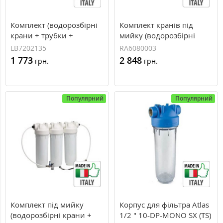
Комплект (водорозбірні
Комплект кранів під
крани + трубки +
мийку (водорозбірні
кульовий кран) Atlas KIT
крани + кран
LB7202135
RA6080003
IN LINE FILTER
підключення) Atlas KIT
1 773
2 848
грн.
грн.
BRAVO DP DUO BW 10"
(RA6080003)
Популярний
Популярний
Комплект під мийку
Корпус для фільтра Atlas
(водорозбірні крани +
1/2 " 10-DP-MONO SX (TS)