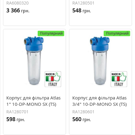
кран підключення) Atlas
RA6080320
RA1280501
KIT BRAVO DP DUO BW
3 366
548
грн.
грн.
10" (RA6080320)
Популярний
Популярний
Корпус для фільтра Atlas
Корпус для фільтра Atlas
1" 10-DP-MONO SX (TS)
3/4" 10-DP-MONO SX (TS)
RA1280701
RA1280601
598
560
грн.
грн.