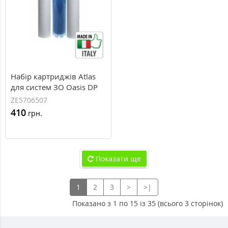
Набір картриджів Atlas
для систем ЗО Oasis DP
ZE5706507
410
грн.
Показати ще
1
2
3
>
>|
Показано з 1 по 15 із 35 (всього 3 сторінок)