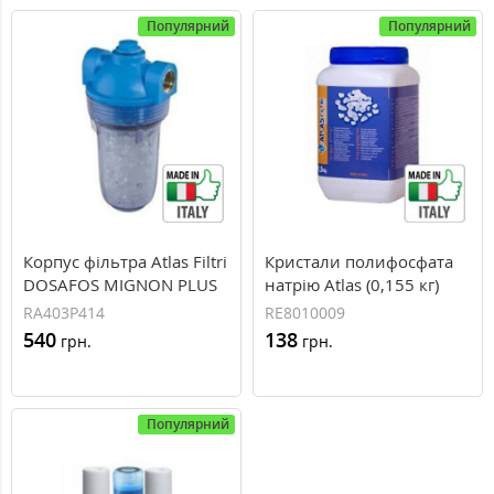
Популярний
Популярний
Корпус фільтра Atlas Filtri
Кристали полифосфата
DOSAFOS MIGNON PLUS
натрію Atlas (0,155 кг)
1/2" SL 2P MFO
RA403P414
RE8010009
540
138
грн.
грн.
Популярний