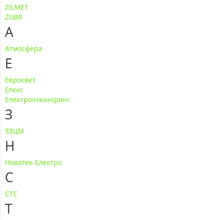
ZILMET
ZUBR
А
Атмосфера
Е
Евросвет
Елєкс
Електроінжиніринг
З
ЗЗЦМ
Н
Новатек-Електро
С
СТС
Т