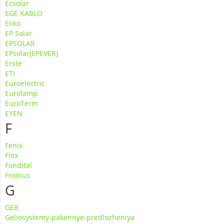
Ecsolar
EGE KABLO
Eliko
EP Solar
EPSOLAR
EPsolar(EPEVER)
Erste
ETI
Euroelectric
Eurolamp
EuroTerm
EYEN
F
Fenix
Flex
Fondital
Fronius
G
GEB
Geliosystemy-pakennye-predlozheniya