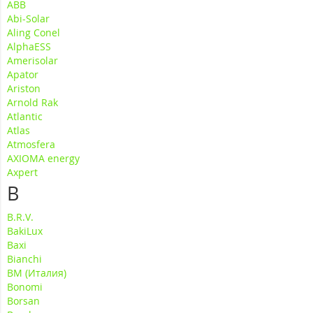
ABB
Abi-Solar
Aling Conel
AlphaESS
Amerisolar
Apator
Ariston
Arnold Rak
Atlantic
Atlas
Atmosfera
AXIOMA energy
Axpert
B
B.R.V.
BakiLux
Baxi
Bianchi
BM (Италия)
Bonomi
Borsan