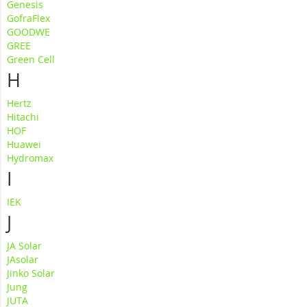
Genesis
GofraFlex
GOODWE
GREE
Green Cell
H
Hertz
Hitachi
HOF
Huawei
Hydromax
I
IEK
J
JA Solar
JAsolar
Jinko Solar
Jung
JUTA