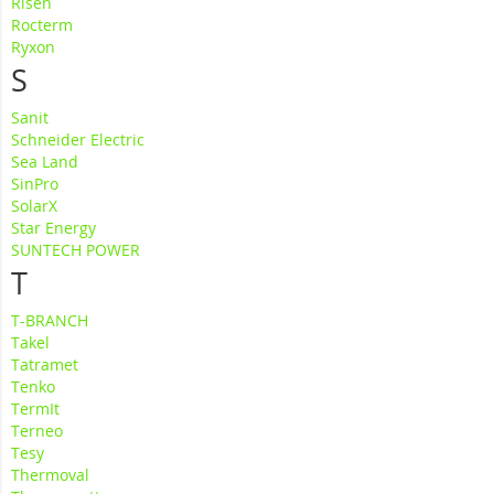
Risen
Rocterm
Ryxon
S
Sanit
Schneider Electric
Sea Land
SinPro
SolarX
Star Energy
SUNTECH POWER
T
T-BRANCH
Takel
Tatramet
Tenko
TermIt
Terneo
Tesy
Thermoval