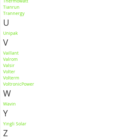
Thermowatt
Tianrun
Trannergy
U
Unipak
V
Vaillant
Valrom
Valsir
Volter
Volterm
VoltronicPower
W
Wavin
Y
Yingli Solar
Z