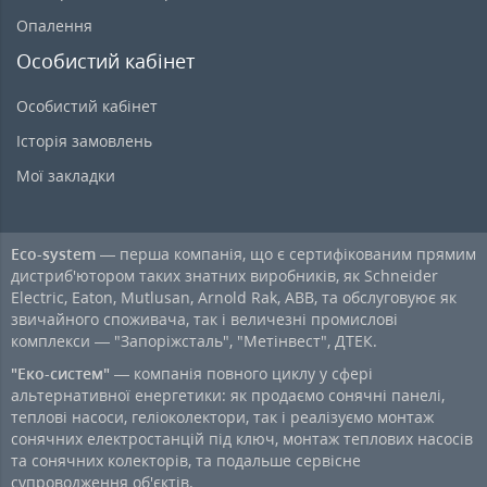
Опалення
Особистий кабінет
Особистий кабінет
Історія замовлень
Мої закладки
Eco-system
— перша компанія, що є сертифікованим прямим
дистриб'ютором таких знатних виробників, як Schneider
Electric, Eaton, Mutlusan, Arnold Rak, ABB, та обслуговуює як
звичайного споживача, так і величезні промислові
комплекси — "Запоріжсталь", "Метінвест", ДТЕК.
"Еко-систем"
— компанія повного циклу у сфері
альтернативної енергетики: як продаємо сонячні панелі,
теплові насоси, геліоколектори, так і реалізуємо монтаж
сонячних електростанцій під ключ, монтаж теплових насосів
та сонячних колекторів, та подальше сервісне
супроводження об'єктів.