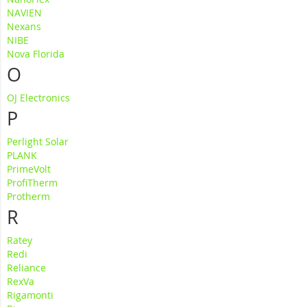
NAVIEN
Nexans
NIBE
Nova Florida
O
OJ Electronics
P
Perlight Solar
PLANK
PrimeVolt
ProfiTherm
Protherm
R
Ratey
Redi
Reliance
RexVa
Rigamonti