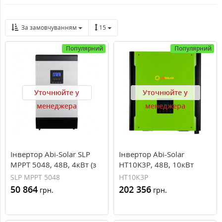
За замовчуванням
15
Популярний
Популярний
Уточнюйте у
Уточнюйте у
менеджера
менеджера
Інвертор Abi-Solar SLP
Інвертор Abi-Solar
MPPT 5048, 48В, 4кВт (з
НT10K3P, 48В, 10кВт
захистом від пилу)
SLP MPPT 5048
НT10K3P
50 864
202 356
грн.
грн.