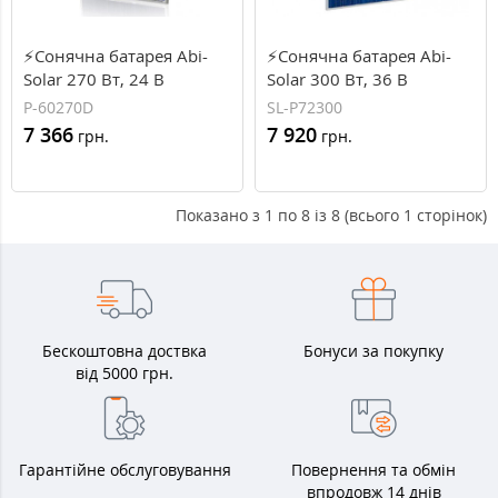
⚡Сонячна батарея Abi-
⚡Сонячна батарея Abi-
Solar 270 Вт, 24 В
Solar 300 Вт, 36 В
полікристалічна (P-
полікристалічна (SL-
P-60270D
SL-P72300
60270D)
P72300)
7 366
7 920
грн.
грн.
Показано з 1 по 8 із 8 (всього 1 сторінок)
Бескоштовна доствка
Бонуси за покупку
від 5000 грн.
Гарантійне обслуговування
Повернення та обмін
впродовж 14 днів