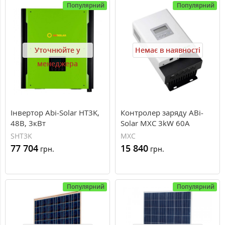
Популярний
Популярний
Уточнюйте у
Немає в наявності
менеджера
Інвертор Abi-Solar НT3K,
Контролер заряду ABi-
48В, 3кВт
Solar MXC 3kW 60A
12/24/48V
SНT3K
MXC
77 704
15 840
грн.
грн.
Популярний
Популярний