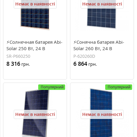
Немає в наявності
Немає в наявності
⚡Солнечная батарея Abi-
⚡Сонячна батарея Abi-
Solar 250 Вт, 24 В
Solar 260 Вт, 24 В
поликристаллическая
полікристалічна (P-
SR-P660250
P-620260D
(SR-P660250)
620260D)
8 316
6 864
грн.
грн.
Популярний
Популярний
Немає в наявності
Немає в наявності