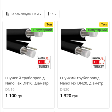
За замовчуванням
15
Топ
Топ
Популярний
Популярний
Гнучкий трубопровід
Гнучкий трубопровід
NanoFlex DN16, діаметр
NanoFlex DN20, діаметр
16 мм
20 мм
DN16
DN20
1 100
1 320
грн.
грн.