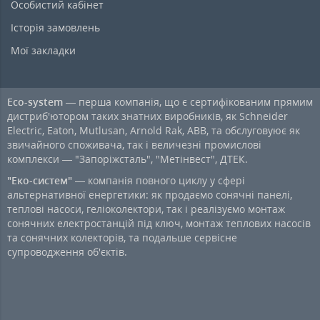
Особистий кабінет
Історія замовлень
Мої закладки
Eco-system
— перша компанія, що є сертифікованим прямим
дистриб'ютором таких знатних виробників, як Schneider
Electric, Eaton, Mutlusan, Arnold Rak, ABB, та обслуговуює як
звичайного споживача, так і величезні промислові
комплекси — "Запоріжсталь", "Метінвест", ДТЕК.
"Еко-систем"
— компанія повного циклу у сфері
альтернативної енергетики: як продаємо сонячні панелі,
теплові насоси, геліоколектори, так і реалізуємо монтаж
сонячних електростанцій під ключ, монтаж теплових насосів
та сонячних колекторів, та подальше сервісне
супроводження об'єктів.