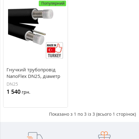
Популярний
Гнучкий трубопровід
NanoFlex DN25, діаметр
25 мм
DN25
1 540
грн.
Показано з 1 по 3 із 3 (всього 1 сторінок)