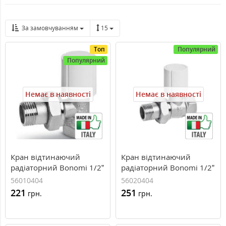
За замовчуванням
15
Топ
Популярний
Популярний
Немає в наявності
Немає в наявності
Кран відтинаючий
Кран відтинаючий
радіаторний Bonomi 1/2”
радіаторний Bonomi 1/2”
HВ кутовий, ручка-
HВ прямий, ручка-
56010404
56020404
регулятор
регулятор
221
251
грн.
грн.