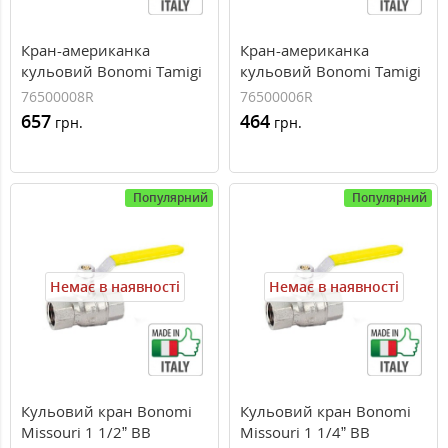
Кран-американка
Кран-американка
кульовий Bonomi Tamigi
кульовий Bonomi Tamigi
1” ВН `метелик`,
3/4” ВН `метелик`,
76500008R
76500006R
76500008R
76500006R
657
464
грн.
грн.
Популярний
Популярний
Немає в наявності
Немає в наявності
Кульовий кран Bonomi
Кульовий кран Bonomi
Missouri 1 1/2” ВВ
Missouri 1 1/4” ВВ