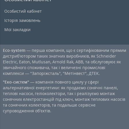
Особистий кабінет
Історія замовлень
Мої закладки
Eco-system
— перша компанія, що є сертифікованим прямим
дистриб'ютором таких знатних виробників, як Schneider
Electric, Eaton, Mutlusan, Arnold Rak, ABB, та обслуговуює як
звичайного споживача, так і величезні промислові
комплекси — "Запоріжсталь", "Метінвест", ДТЕК.
"Еко-систем"
— компанія повного циклу у сфері
альтернативної енергетики: як продаємо сонячні панелі,
теплові насоси, геліоколектори, так і реалізуємо монтаж
сонячних електростанцій під ключ, монтаж теплових насосів
та сонячних колекторів, та подальше сервісне
супроводження об'єктів.