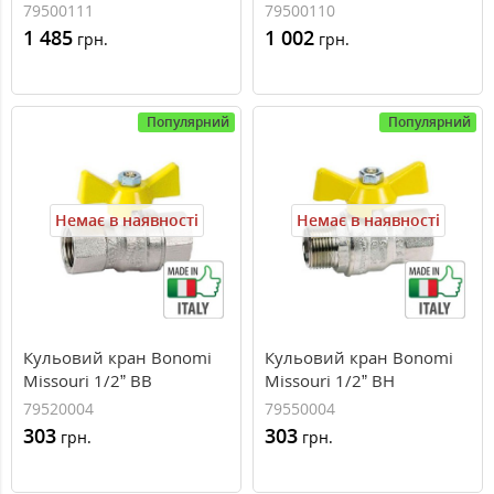
сталева ручка, 79500111
сталева ручка, 79500110
79500111
79500110
1 485
1 002
грн.
грн.
Популярний
Популярний
Немає в наявності
Немає в наявності
Кульовий кран Bonomi
Кульовий кран Bonomi
Missouri 1/2” ВВ
Missouri 1/2” ВН
`метелик`, 79520004
`метелик`, 79550004
79520004
79550004
303
303
грн.
грн.