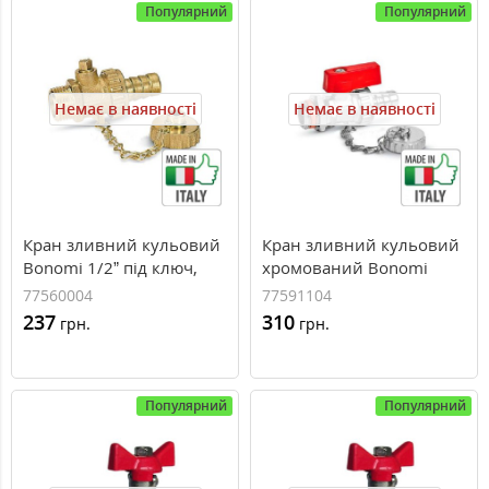
Популярний
Популярний
Немає в наявності
Немає в наявності
Кран зливний кульовий
Кран зливний кульовий
Bonomi 1/2” під ключ,
хромований Bonomi
77560004
1/2”, 77591104
77560004
77591104
237
310
грн.
грн.
Популярний
Популярний