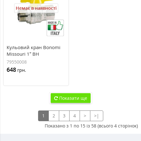
Немає в наявності
Кульовий кран Bonomi
Missouri 1” ВН
`метелик`, 79550008
79550008
648
грн.
Показати ще
1
2
3
4
>
>|
Показано з 1 по 15 із 58 (всього 4 сторінок)