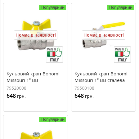
Популярний
Популярний
Немає в наявності
Немає в наявності
Кульовий кран Bonomi
Кульовий кран Bonomi
Missouri 1” ВВ
Missouri 1” ВВ сталева
`метелик`, 79520008
ручка, 79500108
79520008
79500108
648
648
грн.
грн.
Популярний