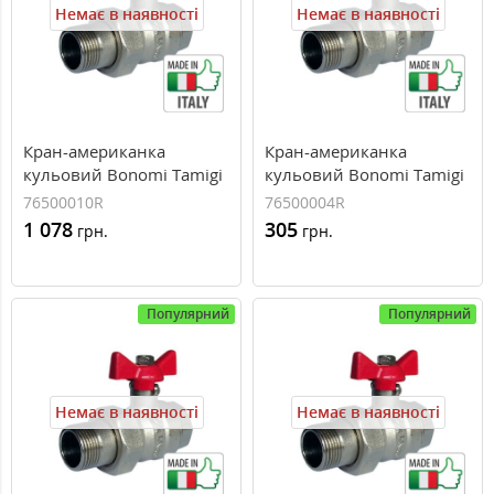
Немає в наявності
Немає в наявності
Кран-американка
Кран-американка
кульовий Bonomi Tamigi
кульовий Bonomi Tamigi
1 1/4” ВН `метелик`,
1/2” ВН `метелик`,
76500010R
76500004R
76500010R
76500004R
1 078
305
грн.
грн.
Популярний
Популярний
Немає в наявності
Немає в наявності