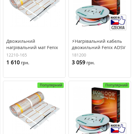
Двожильний
⚡Нагрівальний кабель
нагрівальний мат Fenix
двожильний Fenix ADSV
LDTS 12210-165, 210 Вт,
181200, 7.5...8.6м²,
12210-165
181200
1.3 м²
1200Вт, 68.9м.п,
1 610
3 059
грн.
грн.
18Вт\м.п
Популярний
Популярний