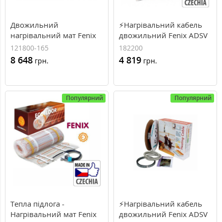
Двожильний
⚡Нагрівальний кабель
нагрівальний мат Fenix
двожильний Fenix ADSV
LDTS 121800-165, 1800
182200, 13.7...15.7м²,
121800-165
182200
Вт, 11 м²
2200Вт, 122.2м.п,
8 648
4 819
грн.
грн.
18Вт\м.п
Популярний
Популярний
Тепла підлога -
⚡Нагрівальний кабель
Нагрівальний мат Fenix
двожильний Fenix ADSV