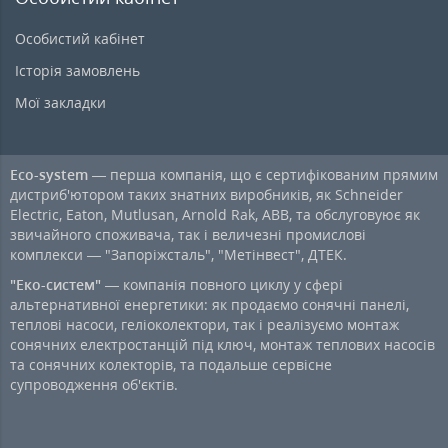
Особистий кабінет
Історія замовлень
Мої закладки
Eco-system
— перша компанія, що є сертифікованим прямим
дистриб'ютором таких знатних виробників, як Schneider
Electric, Eaton, Mutlusan, Arnold Rak, ABB, та обслуговуює як
звичайного споживача, так і величезні промислові
комплекси — "Запоріжсталь", "Метінвест", ДТЕК.
"Еко-систем"
— компанія повного циклу у сфері
альтернативної енергетики: як продаємо сонячні панелі,
теплові насоси, геліоколектори, так і реалізуємо монтаж
сонячних електростанцій під ключ, монтаж теплових насосів
та сонячних колекторів, та подальше сервісне
супроводження об'єктів.