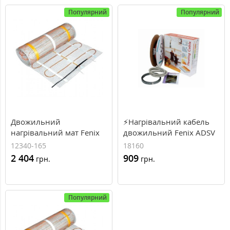
Популярний
Популярний
Двожильний
⚡Нагрівальний кабель
нагрівальний мат Fenix
двожильний Fenix ADSV
LDTS 12340-165, 340 Вт,
18160, 1...1.2м², 160Вт,
12340-165
18160
2.1 м²
8.5м.п, 18Вт\м.п
2 404
909
грн.
грн.
Популярний