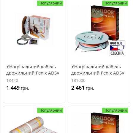
Популярний
Популярний
⚡Нагрівальний кабель
⚡Нагрівальний кабель
двожильний Fenix ADSV
двожильний Fenix ADSV
18420, 2.6...3м², 420Вт,
181000, 6.3...7.2м²,
18420
181000
24м.п, 18Вт\м.п
1000Вт, 57.5м.п,
1 449
2 461
грн.
грн.
18Вт\м.п
Популярний
Популярний