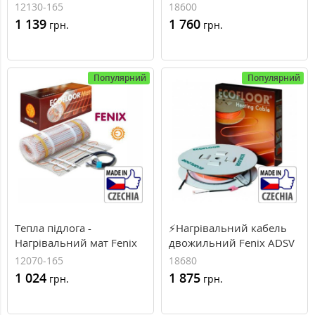
LDTS, 130 Вт, 0.8 м2
18600, 3.7...4.3м², 600Вт,
12130-165
18600
34.4м.п, 18Вт\м.п
1 139
1 760
грн.
грн.
Популярний
Популярний
Тепла підлога -
⚡Нагрівальний кабель
Нагрівальний мат Fenix
двожильний Fenix ADSV
LDTS, 70 Вт, 0.5 м2
18680, 4.2...4.9м², 680Вт,
12070-165
18680
37.9м.п, 18Вт\м.п
1 024
1 875
грн.
грн.