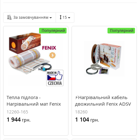
За замовчуванням
15
Популярний
Популярний
Тепла підлога -
⚡Нагрівальний кабель
Нагрівальний мат Fenix
двожильний Fenix ADSV
LDTS, 260 Вт, 1.6 м2
18260, 1.6...1.9м², 260Вт,
12260-165
18260
14.5м.п, 18Вт\м.п
1 944
1 104
грн.
грн.