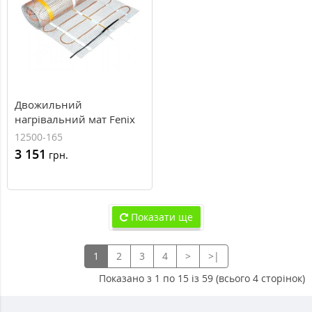
Двожильний
нагрівальний мат Fenix
LDTS 12500-165, 500 Вт,
12500-165
3.0 м²
3 151
грн.
Показати ще
1
2
3
4
>
>|
Показано з 1 по 15 із 59 (всього 4 сторінок)