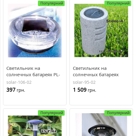
Популярний
Популярний
Светильник на
Светильник на
солнечных батареях PL-
солнечных батареях
1A02, AXIOMA energy
Stone-4, AXIOMA energy
solar-106-02
solar-95-02
397
1 509
грн.
грн.
Популярний
Популярний