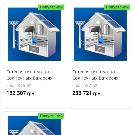
Популярний
Популярний
Сетевая система на
Сетевая система на
Солнечных Батареях,
Солнечных Батареях,
10кВт, 380В, AXIOMA
15кВт, 380В, AXIOMA
solar-346-02
solar-587-02
energy
energy
162 307
233 721
грн.
грн.
Популярний