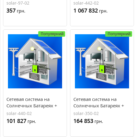
1011, AXIOMA energy
резерв, 24кВт, 220/380В,
solar-97-02
solar-442-02
AXIOMA energy
357
1 067 832
грн.
грн.
Популярний
Популярний
Сетевая система на
Сетевая система на
Солнечных Батареях +
Солнечных Батареях +
резерв, 2кВт, 220В,
резерв, 3кВт, 220В,
solar-440-02
solar-350-02
AXIOMA energy
AXIOMA energy
101 827
164 853
грн.
грн.