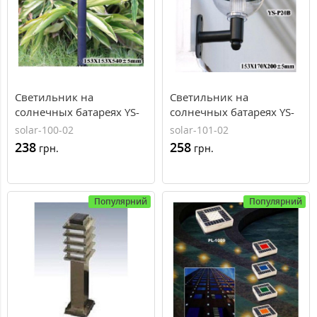
Светильник на
Светильник на
солнечных батареях YS-
солнечных батареях YS-
P20A, AXIOMA energy
P20B, AXIOMA energy
solar-100-02
solar-101-02
238
258
грн.
грн.
Популярний
Популярний