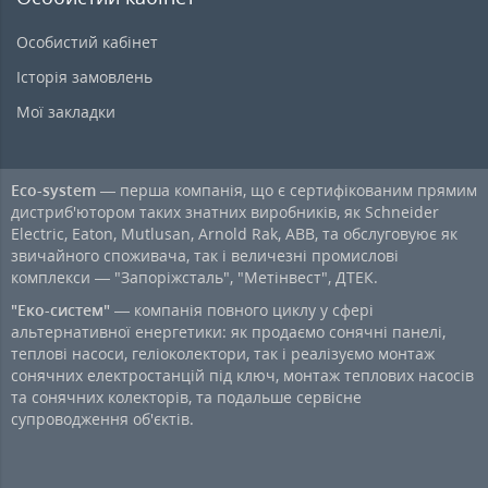
Особистий кабінет
Історія замовлень
Мої закладки
Eco-system
— перша компанія, що є сертифікованим прямим
дистриб'ютором таких знатних виробників, як Schneider
Electric, Eaton, Mutlusan, Arnold Rak, ABB, та обслуговуює як
звичайного споживача, так і величезні промислові
комплекси — "Запоріжсталь", "Метінвест", ДТЕК.
"Еко-систем"
— компанія повного циклу у сфері
альтернативної енергетики: як продаємо сонячні панелі,
теплові насоси, геліоколектори, так і реалізуємо монтаж
сонячних електростанцій під ключ, монтаж теплових насосів
та сонячних колекторів, та подальше сервісне
супроводження об'єктів.