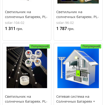
Светильник на
Светильник на
солнечных батареях, PL-
солнечных батареях. PL-
2S07, AXIOMA energy
1009, AXIOMA energy
solar-104-02
solar-96-02
1 311
1 787
грн.
грн.
Популярний
Популярний
Светильник на
Сетевая система на
солнечных батареях. PL-
Солнечных Батареях +