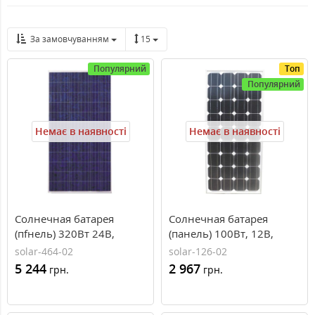
За замовчуванням
15
Популярний
Топ
Популярний
Немає в наявності
Немає в наявності
Сoлнечная бaтарея
Солнечная батарея
(пfнель) 320Вт 24В,
(панель) 100Вт, 12В,
поликристаллическая,
монокристаллическая,
solar-464-02
solar-126-02
PLM-320P-72, Perlight
PLM-100M-36, Perlight
5 244
2 967
грн.
грн.
Solar
Solar