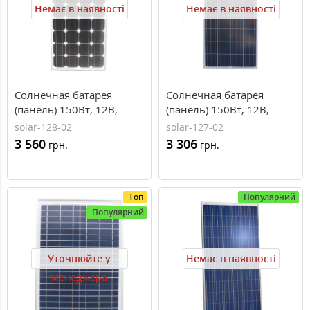
Немає в наявності
Немає в наявності
Солнечная батарея
Солнечная батарея
(панель) 150Вт, 12В,
(панель) 150Вт, 12В,
монокристаллическая,
поликристаллическая,
solar-128-02
solar-127-02
PLM-150M-36, Perlight
PLM-150P-36, Perlight
3 560
3 306
грн.
грн.
Solar
Solar
Топ
Популярний
Популярний
Уточнюйте у
Немає в наявності
менеджера