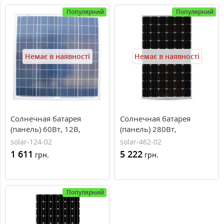
Популярний
Популярний
Немає в наявності
Немає в наявності
Солнечная батарея
Солнечная батарея
(панель) 60Вт, 12В,
(панель) 280Вт,
поликристаллическая,
монокристаллическая
solar-124-02
solar-462-02
PLM-060P-36, Perlight
PLM-280M-60, Perlight
1 611
5 222
грн.
грн.
Solar
Solar
Популярний