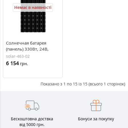
Немає в наявності
Солнечная батарея
(панель) 330Вт, 24В,
монокристаллическая,
solar-463-02
PLM-330M-72, Perlight
6 154
грн.
Solar
Показано з 1 по 15 із 15 (всього 1 сторінок)
Бескоштовна доствка
Бонуси за покупку
від 5000 грн.