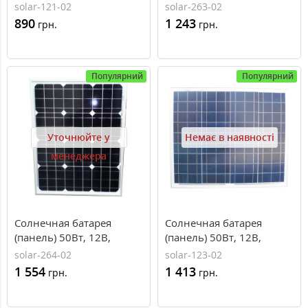
поликристаллическая,
поликристаллическая,
solar-121-02
solar-263-02
PLM-030P-36, Perlight
PLM-040P-36, Perlight
890
1 243
грн.
грн.
Solar
Solar
Популярний
Популярний
Уточнюйте у
Немає в наявності
менеджера
Солнечная батарея
Солнечная батарея
(панель) 50Вт, 12В,
(панель) 50Вт, 12В,
монокристаллическая,
поликристаллическая,
solar-264-02
solar-123-02
PLM-050M-36, Perlight
PLM-050P-36, Perlight
1 554
1 413
грн.
грн.
Solar
Solar