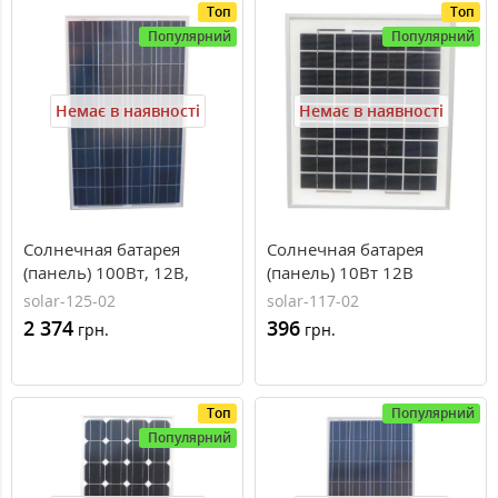
Топ
Топ
Популярний
Популярний
Немає в наявності
Немає в наявності
Солнечная батарея
Солнечная батарея
(панель) 100Вт, 12В,
(панель) 10Вт 12В
поликристаллическая,
поликристаллическая,
solar-125-02
solar-117-02
PLM-100P-36, Perlight
Perlight Solar
2 374
396
грн.
грн.
Solar
Топ
Популярний
Популярний