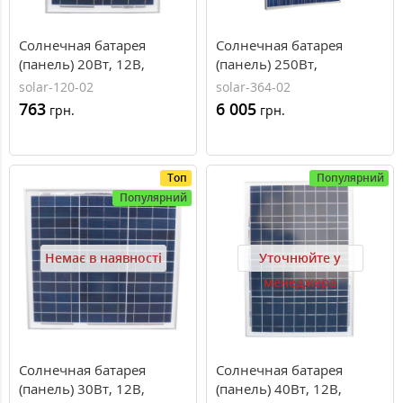
Солнечная батарея
Солнечная батарея
(панель) 20Вт, 12В,
(панель) 250Вт,
поликристаллическая,
поликристаллическая
solar-120-02
solar-364-02
Perlight Solar
PLM-250P-60, Perlight
763
6 005
грн.
грн.
Solar
Топ
Популярний
Популярний
Немає в наявності
Уточнюйте у
менеджера
Солнечная батарея
Солнечная батарея
(панель) 30Вт, 12В,
(панель) 40Вт, 12В,