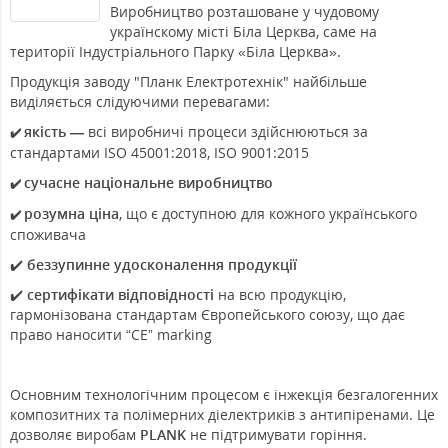
Виробництво розташоване у чудовому
українскому місті Біла Церква, саме на
території Індустріального Парку «Біла Церква».
Продукція заводу "Планк Електротехнік" найбільше
виділяється слідуючими перевагами:
якість —
всі виробничі процеси здійснюються за
✔️
стандартами ISO 45001:2018, ISO 9001:2015
сучасне національне виробництво
✔️
розумна ціна
, що є доступною для кожного українського
✔️
споживача
✔️
беззупинне удосконалення продукції
✔️
сертифікати відповідності
на всю продукцію,
гармонізована стандартам Європейського союзу, що дає
право наносити “СЕ” marking
Основним технологічним процесом є інжекція безгалогенних
композитних та полімерних діелектриків з антипіренами. Це
дозволяє виробам
PLANK
не підтримувати горіння.