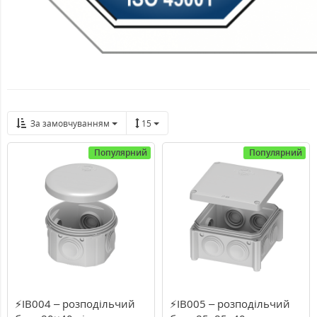
За замовчуванням
15
Популярний
Популярний
⚡IB004 – розподільчий
⚡IB005 – розподільчий