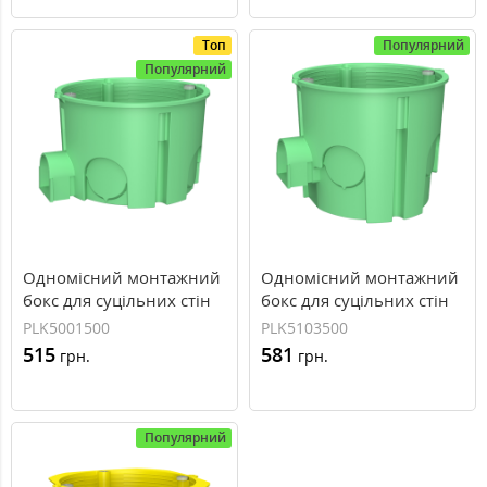
Топ
Популярний
Популярний
Одномісний монтажний
Одномісний монтажний
бокс для суцільних стін
бокс для суцільних стін
PLANK 65x45 MB001
PLANK 65x60 MB003
PLK5001500
PLK5103500
(PLK5001500)
(PLK5103500)
515
581
грн.
грн.
Популярний