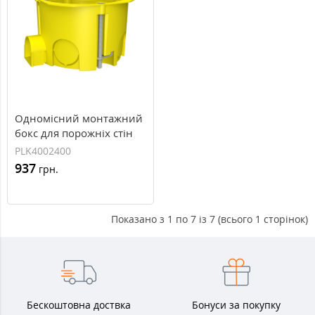
Одномісний монтажний
бокс для порожніх стін
PLANK 65x45 MB002
PLK4002400
(PLK4002400)
937
грн.
Показано з 1 по 7 із 7 (всього 1 сторінок)
Бескоштовна доствка
Бонуси за покупку