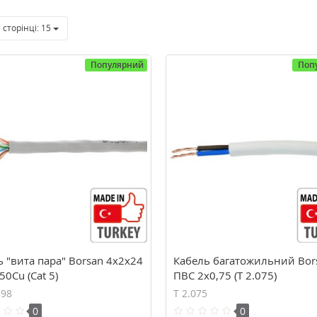
 сторінці:
15
Популярний
Поп
 "вита пара" Borsan 4x2x24
Кабель багатожильний Bor
50Cu (Cat 5)
ПВС 2х0,75 (Т 2.075)
198
Т 2.075
0
0