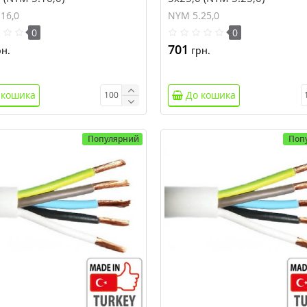
16,0
NYM 5.25,0
0
0
701
н.
грн.
 кошика
До кошика
Популярний
Поп