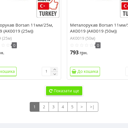
орукав Borsan 11мм/25м,
Металорукав Borsan 11мм/
 (AK0019 (25м))
AK0019 (AK0019 (50м))
 (25м)
AK0019 (50м)
0
0
793
н.
грн.
 кошика
До кошика
Показати ще
1
2
3
4
5
>
>|