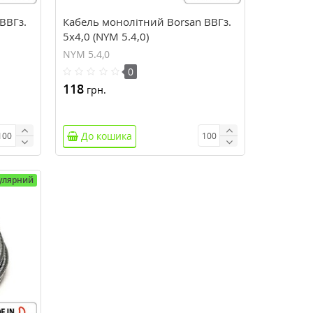
ВВГз.
Кабель монолітний Borsan ВВГз.
5х4,0 (NYM 5.4,0)
NYM 5.4,0
0
118
грн.
До кошика
улярний