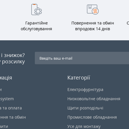
Гарантійне
Повернення та обмін
С
обслуговування
впродовж 14 днів
я і знижок?
 розсилку
мація
Категорії
и
Електрофурнітура
-system
Низковольтне обладнання
а та оплата
Щити розподільчі
ння та обмін
Промислове обладнання
вити
Усе для монтажу