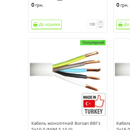
0
0
грн.
грн.
До кошика
До
Популярний
Кабель монолітний Borsan ВВГз
Кабел
5х10,0 (NYM 5.10,0)
5х16,0