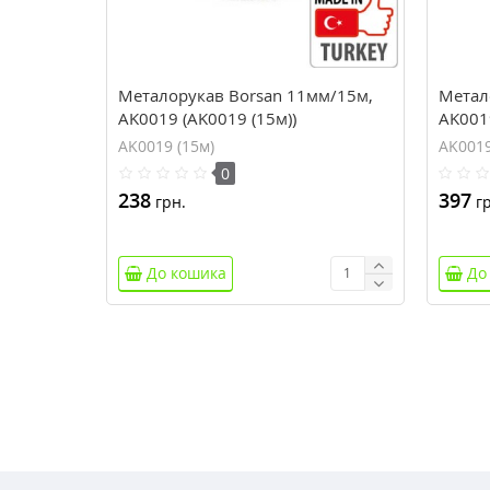
Металорукав Borsan 11мм/15м,
Метал
AK0019 (AK0019 (15м))
AK0019
AK0019 (15м)
AK0019
0
238
397
грн.
гр
До кошика
До