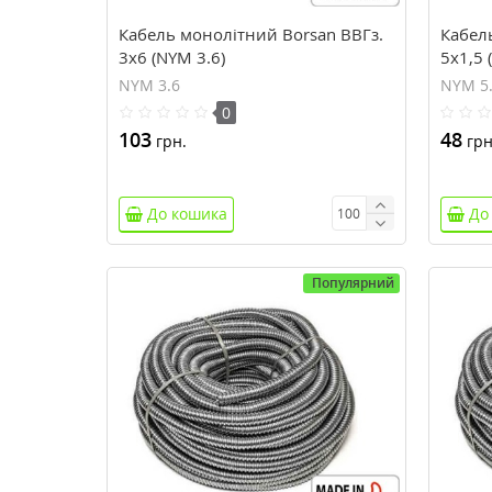
Кабель монолітний Borsan ВВГз.
Кабел
3х6 (NYM 3.6)
5х1,5 
NYM 3.6
NYM 5.
0
103
48
грн.
грн
До кошика
До
Популярний