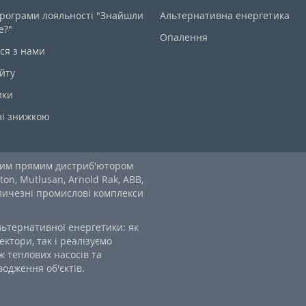
рограми лояльності "Знайшли
Альтернативна енергетика
е?"
Опалення
ся з нами
йту
ики
зі знижкою
ним прямим дистриб'ютором
ton, Mutlusan, Arnold Rak, ABB,
еличезні промислові комплекси
льтернативної енергетики: як
ектори, так і реалізуємо
 теплових насосів та
одження об'єктів.