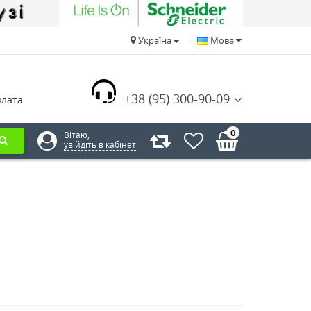
Україна
Мова
+38 (95) 300-90-09
плата
0
Вітаю,
увійдіть в кабінет