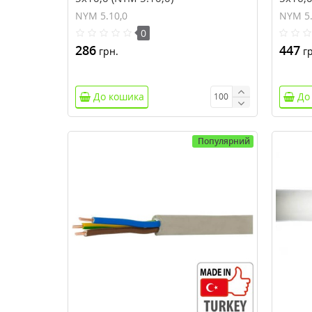
NYM 5.10,0
NYM 5.
0
286
447
грн.
гр
До кошика
До
Популярний