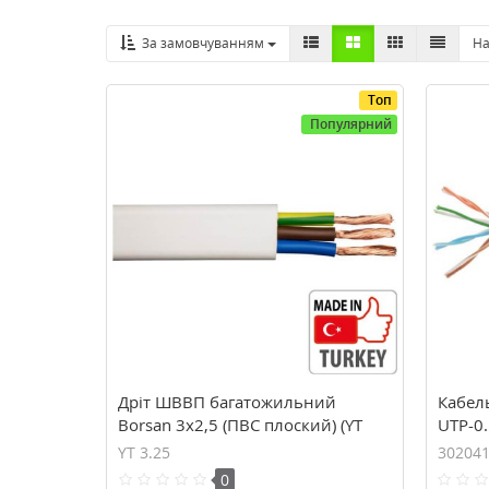
За замовчуванням
На
Топ
Популярний
Дріт ШВВП багатожильний
Кабель
Borsan 3х2,5 (ПВС плоский) (YT
UTP-0.
3.25)
YT 3.25
30204
0