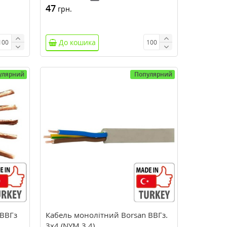
47
грн.
До кошика
улярний
Популярний
 ВВГз
Кабель монолітний Borsan ВВГз.
3х4 (NYM 3.4)