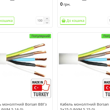
0
грн.
 кошика
До кошика
Популярний
Поп
ь монолітний Borsan ВВГз
Кабель монолітний Borsan
 (NYM 5.16,0)
5х25,0 (NYM 5.25,0)