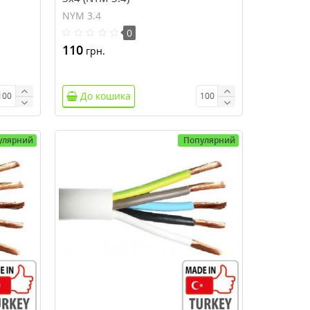
NYM 3.4
0
110
грн.
До кошика
улярний
Популярний