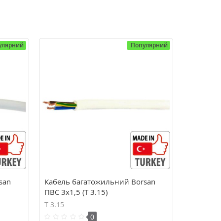
улярний
Популярний
san
Кабель багатожильний Borsan
ПВС 3х1,5 (Т 3.15)
Т 3.15
0