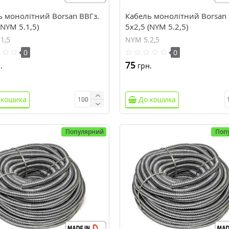
ь монолітний Borsan ВВГз.
Кабель монолітний Borsan 
(NYM 5.1,5)
5х2,5 (NYM 5.2,5)
1,5
NYM 5.2,5
0
0
75
.
грн.
 кошика
До кошика
Популярний
Поп