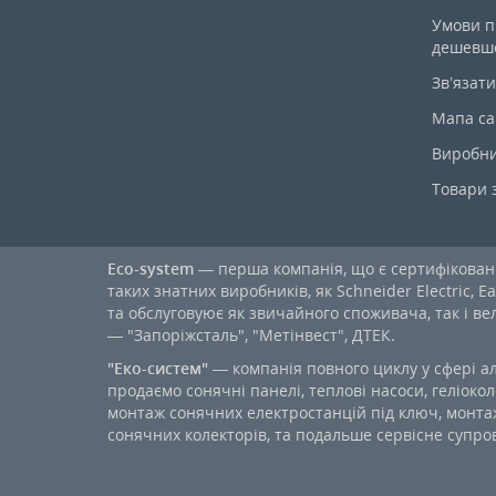
Умови п
дешевш
Зв’язати
Мапа са
Виробн
Товари 
Eco-system
— перша компанія, що є сертифікова
таких знатних виробників, як Schneider Electric, Ea
та обслуговуює як звичайного споживача, так і в
— "Запоріжсталь", "Метінвест", ДТЕК.
"Еко-систем"
— компанія повного циклу у сфері а
продаємо сонячні панелі, теплові насоси, геліокол
монтаж сонячних електростанцій під ключ, монтаж
сонячних колекторів, та подальше сервісне супров