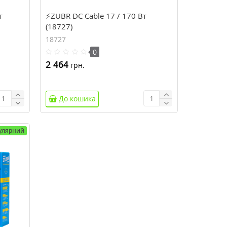
т
⚡ZUBR DC Cable 17 / 170 Вт
(18727)
18727
0
2 464
грн.
До кошика
улярний