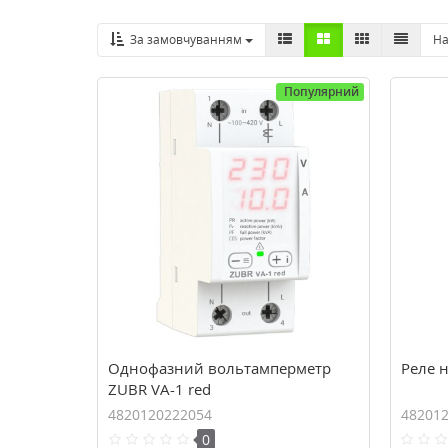
За замовчуванням
На
Популярний
Однофазний вольтамперметр
Реле 
ZUBR VA-1 red
4820120222054
48201
0