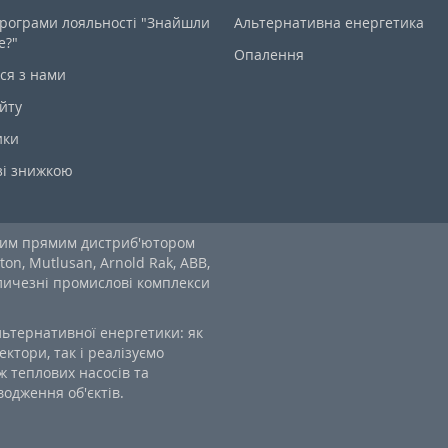
рограми лояльності "Знайшли
Альтернативна енергетика
е?"
Опалення
ся з нами
йту
ики
зі знижкою
ним прямим дистриб'ютором
ton, Mutlusan, Arnold Rak, ABB,
еличезні промислові комплекси
льтернативної енергетики: як
ектори, так і реалізуємо
 теплових насосів та
одження об'єктів.