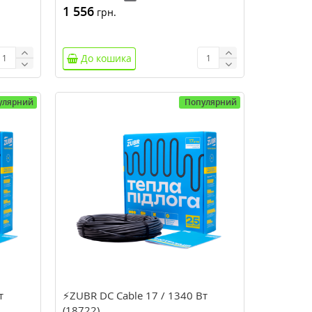
1 556
грн.
До кошика
улярний
Популярний
т
⚡ZUBR DC Cable 17 / 1340 Вт
(18722)