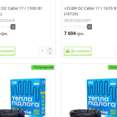
DC Cable 17 / 1500 Вт
⚡ZUBR DC Cable 17 / 1670 В
)
(18726)
20222474
4820120222467
0
0
7 604
грн.
грн.
 кошика
До кошика
Популярний
Поп