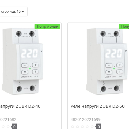
 сторінці:
15
Популярний
Поп
напруги ZUBR D2-40
Реле напруги ZUBR D2-50
20221682
4820120221699
0
0