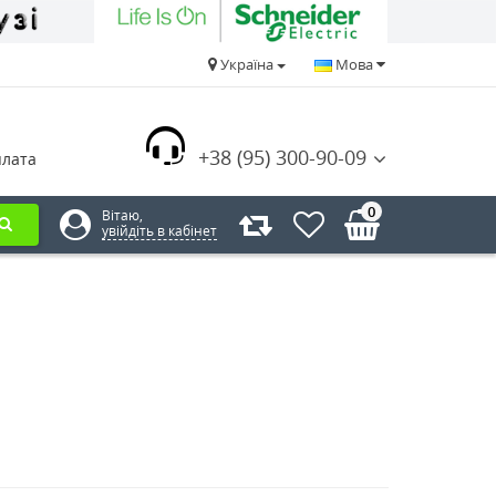
Україна
Мова
+38 (95) 300-90-09
плата
0
Вітаю,
увійдіть в кабінет