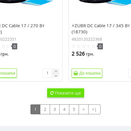
DC Cable 17 / 270 Вт
⚡ZUBR DC Cable 17 / 345 Вт
)
(18730)
20222351
4820120222368
0
0
2 526
грн.
грн.
 кошика
До кошика
Показати ще
1
2
3
4
5
>
>|