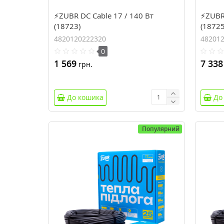
⚡ZUBR DC Cable 17 / 140 Вт
⚡ZUBR 
(18723)
(18725
4820120222320
48201
0
1 569
7 338
грн.
До кошика
До
Популярний