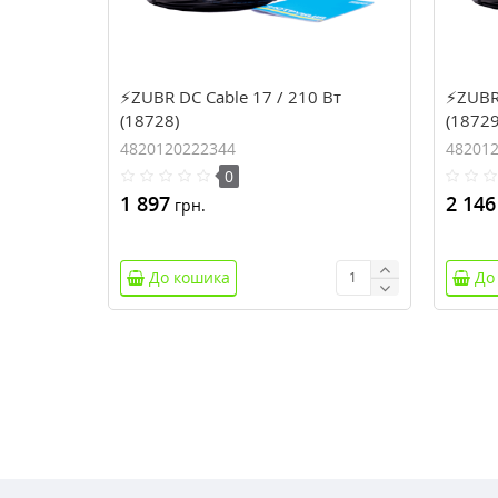
⚡ZUBR DC Cable 17 / 210 Вт
⚡ZUBR 
(18728)
(18729
4820120222344
48201
0
1 897
2 146
грн.
До кошика
До