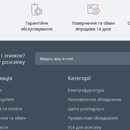
Гарантійне
Повернення та обмін
С
обслуговування
впродовж 14 днів
я і знижок?
 розсилку
мація
Категорії
и
Електрофурнітура
-system
Низковольтне обладнання
а та оплата
Щити розподільчі
ння та обмін
Промислове обладнання
вити
Усе для монтажу