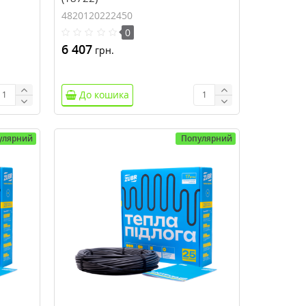
4820120222450
0
6 407
грн.
До кошика
улярний
Популярний