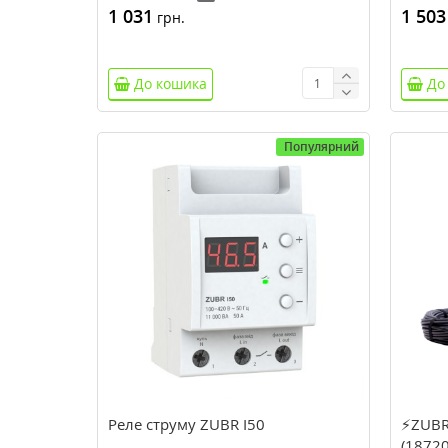
1 031
1 503
грн.
До кошика
До
Популярний
Реле струму ZUBR I50
⚡ZUBR 
(18720