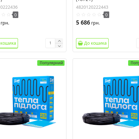
20222436
4820120222443
0
0
5 686
грн.
грн.
 кошика
До кошика
Популярний
Поп