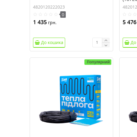
4820120222023
48201
0
1 435
5 476
грн.
До кошика
До
Популярний