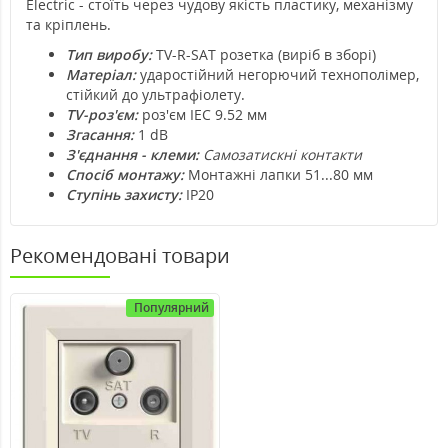
Electric - стоїть через чудову якість пластику, механізму
та кріплень.
Тип виробу:
TV-R-SAT розетка (виріб в зборі)
Матеріал:
ударостійний негорючий технополімер,
стійкий до ультрафіолету.
TV-роз'єм:
роз'єм IEC 9.52 мм
Згасання:
1 dB
З'єднання - клеми:
Самозатискні контакти
Спосіб монтажу:
Монтажні лапки 51...80 мм
Ступінь захисту:
IP20
Рекомендовані товари
Популярний