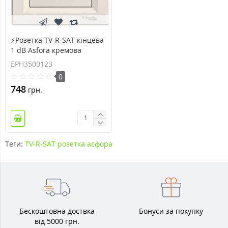
⚡Розетка TV-R-SAT кінцева
1 dB Asfora кремова
(EPH3500123)
EPH3500123
0
748
грн.
Теги:
TV-R-SAT розетка асфора
Бескоштовна доствка
Бонуси за покупку
від 5000 грн.