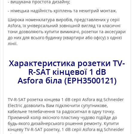
- вишукана простота дизайну;
- німецька надійність кріплень та нехитрий монтаж.
Широка номенклатура виробів, представлених у серії
Asfora, їх універсальний зовнішній вигляд та класичні
тони дозволяють купити вимикачі, розетки та аксесуари
до них для всього будинку (квартири або офісу) з однієї
лінії.
Характеристика р
озетки TV-
R-SAT кінцевої 1 dB
Asfora біла (EPH3500121)
TV-R-SAT розетка кінцева 1 dB серії Asfora від Schneider
Electric дозволить Вам підключити супутникове,
кабельне телебачення та радіосигнал в одну точку.
Приємний колір якісного пластику чудово підійде до
будь-якого дизайнерського рішення ремонту. Купити
кінцеву TV-R-SAT розетку, 1 dB серії Asfora від Schneider