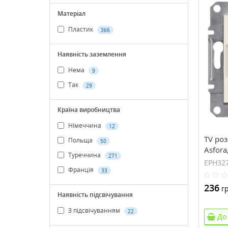
Матеріал
Пластик
366
Наявність заземлення
Нема
9
Так
29
Країна виробництва
Німеччина
12
TV роз
Польща
50
Asfor
Туреччина
271
EPH32
Франція
33
236
гр
Наявність підсвічування
З підсвічуванням
22
До