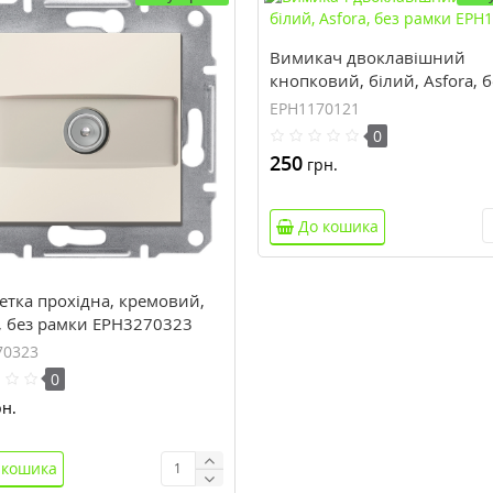
Вимикач двоклавішний
кнопковий, білий, Asfora, б
рамки EPH1170121
EPH1170121
0
250
грн.
До кошика
етка прохідна, кремовий,
a, без рамки EPH3270323
70323
0
н.
 кошика