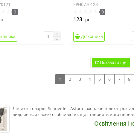
70121
EPH0770123
0
0
123
н.
грн.
 кошика
До кошика
Показати ще
1
2
3
4
5
6
7
8
Лінійка товарів Schneider Asfora охоплює кілька розг
виділяється своєю особливістю, що становить його перева
Освітлення і