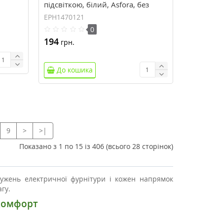
підсвіткою, білий, Asfora, без
рамки EPH1470121
EPH1470121
0
194
грн.
До кошика
9
>
>|
Показано з 1 по 15 із 406 (всього 28 сторінок)
алужень електричної фурнітури і кожен напрямок
гу.
 комфорт