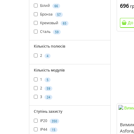
696
Білий
гр
66
Бронза
57
До
Кремовый
65
Сталь
59
Кількість полюсів
2
4
Кількість модулів
1
5
2
59
3
24
Ступінь захисту
IP20
350
Вимик
IP44
15
Asfor