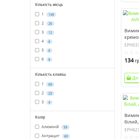
Кількість місць
1
149
2
26
Вимик
3
12
кремов
4
6
EPH03
EPH03
5
6
134
6
6
гр
Кількість клавіш
До
1
69
2
20
3
4
Вимик
Колір
білий,
Алюміній
EPH62
59
EPH62
Антрацит
60