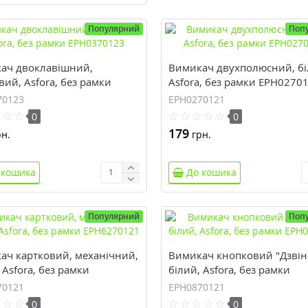
Популярний
Поп
ач двоклавішний,
Вимикач двухполюсний, бі
ий, Asfora, без рамки
Asfora, без рамки EPH0270
70123
70123
EPH0270121
0
0
179
н.
грн.
 кошика
До кошика
Популярний
Поп
ач картковий, механічний,
Вимикач кнопковий "Дзвін
 Asfora, без рамки
білий, Asfora, без рамки
70121
EPH0870121
70121
EPH0870121
0
0