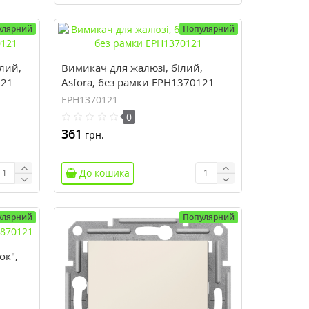
улярний
Популярний
лий,
Вимикач для жалюзі, білий,
121
Asfora, без рамки EPH1370121
EPH1370121
0
361
грн.
До кошика
улярний
Популярний
ок",