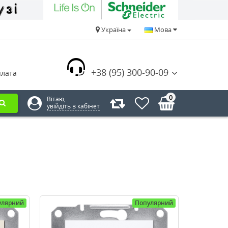
Україна
Мова
+38 (95) 300-90-09
плата
0
Вітаю,
увійдіть в кабінет
улярний
Популярний