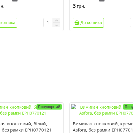
3
н.
грн.
 кошика
До кошика
Популярний
Поп
ач кнопковий, білий,
Вимикач кнопковий, крем
a, без рамки EPH0770121
Asfora, без рамки EPH0770