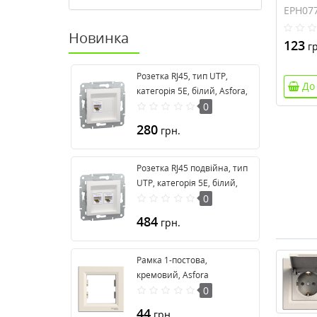
EPH07
Новинка
123
гр
Розетка RJ45, тип UTP,
До
категорія 5E, білий, Asfora,
без рамки EPH4370121
0
280
грн.
Розетка RJ45 подвійна, тип
UTP, категорія 5E, білий,
Asfora, без рамки
0
EPH4470121
484
грн.
Рамка 1-постова,
кремовий, Asfora
EPH5800123
0
44
грн.