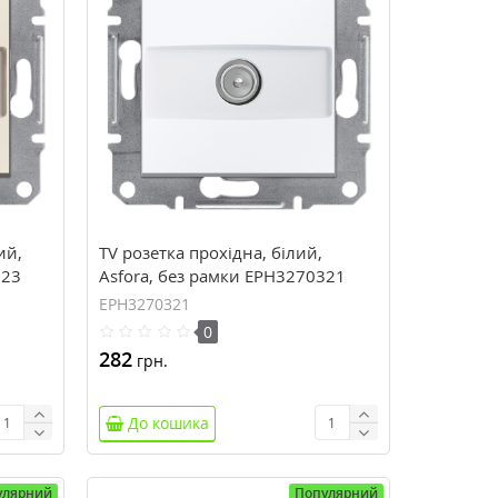
ий,
TV розетка прохідна, білий,
123
Asfora, без рамки EPH3270321
EPH3270321
0
282
грн.
До кошика
улярний
Популярний