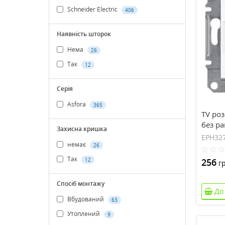
Schneider Electric
406
Наявність шторок
Нема
26
Так
12
Серія
Asfora
365
TV роз
без р
Захисна кришка
EPH32
немає
26
Так
12
256
гр
Спосіб монтажу
До
Вбудований
63
Утоплений
9