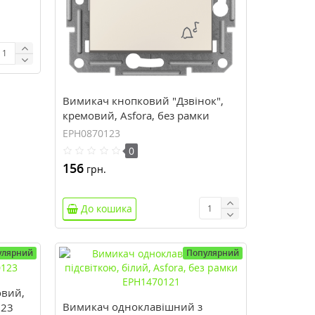
Вимикач кнопковий "Дзвінок",
кремовий, Asfora, без рамки
EPH0870123
EPH0870123
0
156
грн.
До кошика
улярний
Популярний
овий,
Вимикач одноклавішний з
123