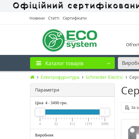
Новини
Статті
Сертифікати
Об'єк
Вироб
Каталог товарів
Електрофурнітура
Schneider Electric
Cері
Сер
Параметри
Ціна
4
-
3490
грн.
За 
4
32
312
1274
3490
Виробник