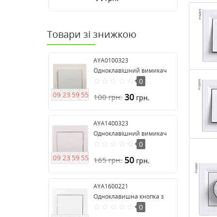
Товари зі знижкою
AYA0100323
Одноклавішний вимикач
серії Anya
0
0
9
2
3
5
9
5
4
30
100
грн.
грн.
AYA1400323
Одноклавішний вимикач
16А серія Anya
0
0
9
2
3
5
9
5
4
50
165
грн.
грн.
AYA1600221
Одноклавишна кнопка з
підсвічуванням серії Anya
0