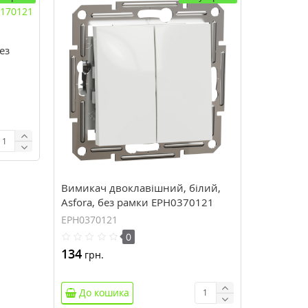
ез
Вимикач двоклавішний, білий,
Asfora, без рамки EPH0370121
EPH0370121
0
134
грн.
До кошика