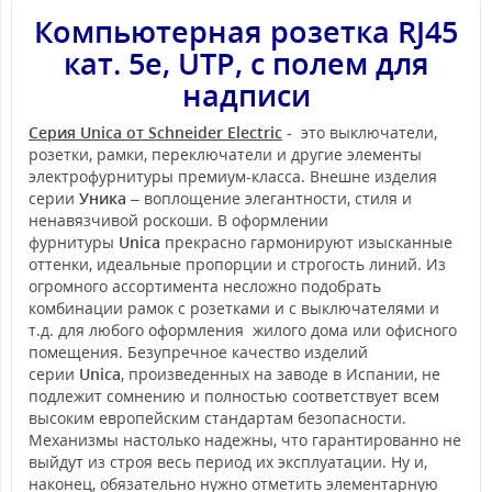
Компьютерная розетка RJ45
кат. 5е, UTP, с полем для
надписи
Серия Unica от Schneider Electric
- это выключатели,
розетки, рамки, переключатели и другие элементы
электрофурнитуры премиум-класса. Внешне изделия
серии
Уника
– воплощение элегантности, стиля и
ненавязчивой роскоши. В оформлении
фурнитуры
Unica
прекрасно гармонируют изысканные
оттенки, идеальные пропорции и строгость линий. Из
огромного ассортимента несложно подобрать
комбинации рамок с розетками и с выключателями и
т.д. для любого оформления жилого дома или офисного
помещения. Безупречное качество изделий
серии
Unica
, произведенных на заводе в Испании, не
подлежит сомнению и полностью соответствует всем
высоким европейским стандартам безопасности.
Механизмы настолько надежны, что гарантированно не
выйдут из строя весь период их эксплуатации. Ну и,
наконец, обязательно нужно отметить элементарную