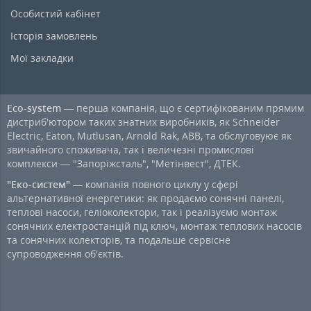
Особистий кабінет
Історія замовлень
Мої закладки
Eco-system
— перша компанія, що є сертифікованим прямим
дистриб'ютором таких знатних виробників, як Schneider
Electric, Eaton, Mutlusan, Arnold Rak, ABB, та обслуговуює як
звичайного споживача, так і величезні промислові
комплекси — "Запоріжсталь", "Метінвест", ДТЕК.
"Еко-систем"
— компанія повного циклу у сфері
альтернативної енергетики: як продаємо сонячні панелі,
теплові насоси, геліоколектори, так і реалізуємо монтаж
сонячних електростанцій під ключ, монтаж теплових насосів
та сонячних колекторів, та подальше сервісне
супроводження об'єктів.