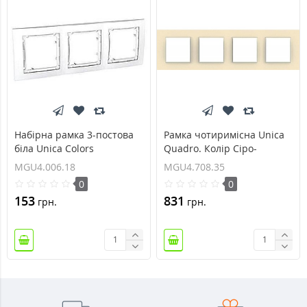
Набірна рамка 3-постова
Рамка чотиримісна Unica
біла Unica Colors
Quadro. Колір Сіро-
MGU4.006.18
перловий MGU4.708.35
MGU4.006.18
MGU4.708.35
0
0
153
831
грн.
грн.