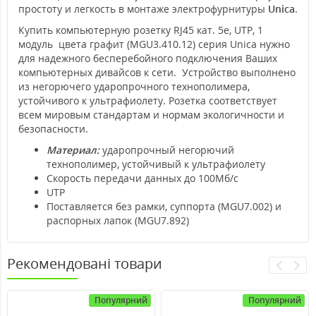
простоту и легкость в монтаже электрофурнитуры
Unica
.
Купить компьютерную розетку RJ45 кат. 5е, UTP, 1
модуль цвета графит (MGU3.410.12) серия Unica нужно
для надежного бесперебойного подключения Ваших
компьютерных дивайсов к сети. Устройство выполнено
из негорючего ударопрочного технополимера,
устойчивого к ультрафиолету. Розетка соответствует
всем мировым стандартам и нормам экологичности и
безопасности.
Материал:
ударопрочный негорючий
технополимер, устойчивый к ультрафиолету
Скорость передачи данных до 100Мб/с
UTP
Поставляется без рамки, суппорта (MGU7.002) и
распорных лапок (MGU7.892)
Рекомендовані товари
Популярний
Популярний