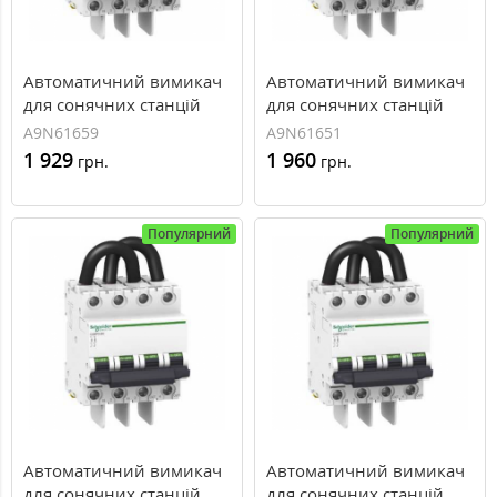
Автоматичний вимикач
Автоматичний вимикач
для сонячних станцій
для сонячних станцій
C60PV-DC, 15A
C60PV-DC, 16A
A9N61659
A9N61651
1 929
1 960
грн.
грн.
Популярний
Популярний
Автоматичний вимикач
Автоматичний вимикач
для сонячних станцій
для сонячних станцій