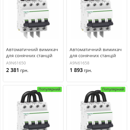
Автоматичний вимикач
Автоматичний вимикач
для сонячних станцій
для сонячних станцій
C60PV-DC, 10A
C60PV-DC, 13A
A9N61650
A9N61658
2 381
1 893
грн.
грн.
Популярний
Популярний