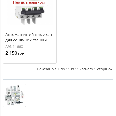
Немає в наявності
Автоматичний вимикач
для сонячних станцій
C60PV-DC, 25A
A9N61660
2 150
грн.
Показано з 1 по 11 із 11 (всього 1 сторінок)