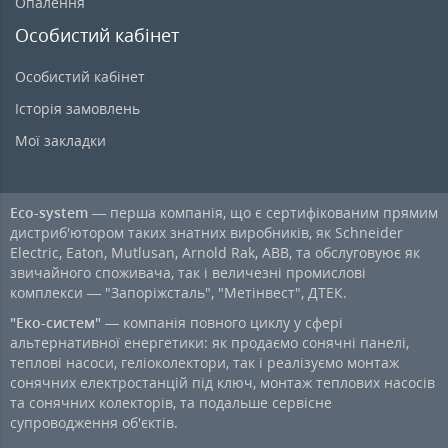
Опалення
Особистий кабінет
Особистий кабінет
Історія замовлень
Мої закладки
Eco-system
— перша компанія, що є сертифікованим прямим
дистриб'ютором таких знатних виробників, як Schneider
Electric, Eaton, Mutlusan, Arnold Rak, ABB, та обслуговуює як
звичайного споживача, так і величезні промислові
комплекси — "Запоріжсталь", "Метінвест", ДТЕК.
"Еко-систем"
— компанія повного циклу у сфері
альтернативної енергетики: як продаємо сонячні панелі,
теплові насоси, геліоколектори, так і реалізуємо монтаж
сонячних електростанцій під ключ, монтаж теплових насосів
та сонячних колекторів, та подальше сервісне
супроводження об'єктів.