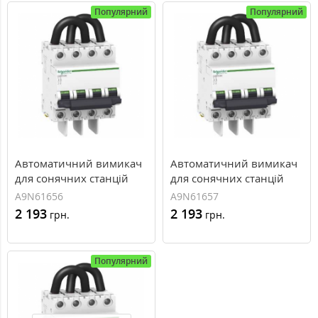
Популярний
Популярний
Автоматичний вимикач
Автоматичний вимикач
для сонячних станцій
для сонячних станцій
C60PV-DC, 5A
C60PV-DC, 8A
A9N61656
A9N61657
2 193
2 193
грн.
грн.
Популярний