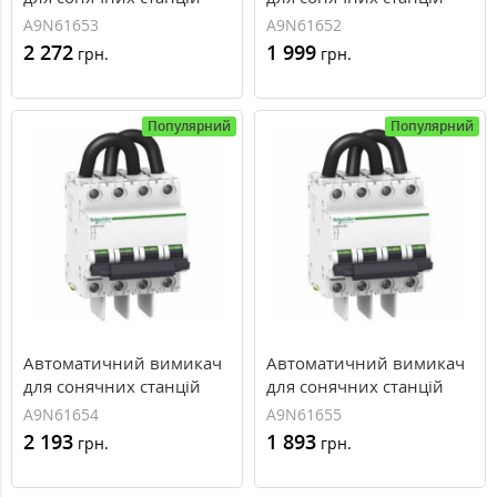
C60PV-DC, 1A
C60PV-DC, 20A
A9N61653
A9N61652
2 272
1 999
грн.
грн.
Популярний
Популярний
Автоматичний вимикач
Автоматичний вимикач
для сонячних станцій
для сонячних станцій
C60PV-DC, 2A
C60PV-DC, 3A
A9N61654
A9N61655
2 193
1 893
грн.
грн.