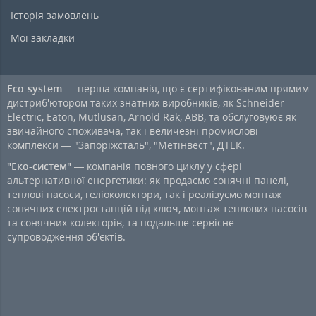
Історія замовлень
Мої закладки
Eco-system
— перша компанія, що є сертифікованим прямим
дистриб'ютором таких знатних виробників, як Schneider
Electric, Eaton, Mutlusan, Arnold Rak, ABB, та обслуговуює як
звичайного споживача, так і величезні промислові
комплекси — "Запоріжсталь", "Метінвест", ДТЕК.
"Еко-систем"
— компанія повного циклу у сфері
альтернативної енергетики: як продаємо сонячні панелі,
теплові насоси, геліоколектори, так і реалізуємо монтаж
сонячних електростанцій під ключ, монтаж теплових насосів
та сонячних колекторів, та подальше сервісне
супроводження об'єктів.