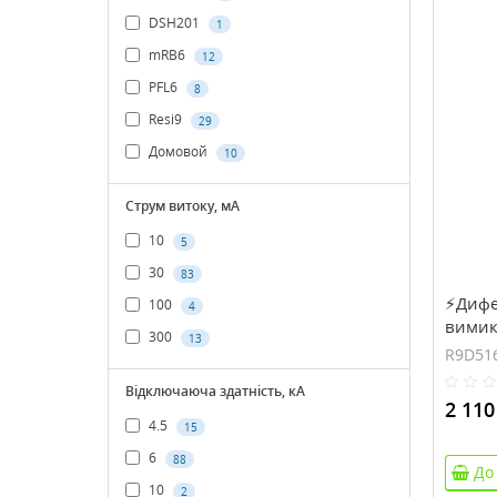
DSH201
1
mRB6
12
PFL6
8
Resi9
29
Домовой
10
Струм витоку, мА
10
5
30
83
⚡Дифе
100
4
вимика
300
13
6кA, к
R9D51
Відключаюча здатність, кА
2 110
4.5
15
6
88
До
10
2