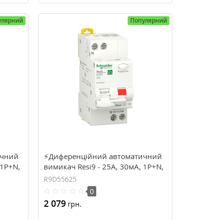
улярний
Популярний
ичний
⚡Диференційний автоматичний
 1P+N,
вимикач Resi9 - 25А, 30мA, 1P+N,
5620)
6кA, крива С, тип А (R9D55625)
R9D55625
0
2 079
грн.