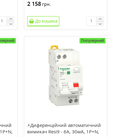
2 158
грн.
До кошика
улярний
Популярний
ичний
⚡Диференційний автоматичний
 1P+N,
вимикач Resi9 - 6А, 30мA, 1P+N,