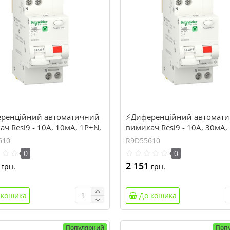
ренційний автоматичний
⚡Диференційний автомат
ч Resi9 - 10А, 10мA, 1P+N,
вимикач Resi9 - 10А, 30мA,
рива С, тип А (R9D51610)
6кA, крива С, тип А (R9D55
610
R9D55610
0
0
2 151
грн.
грн.
 кошика
До кошика
Популярний
Поп