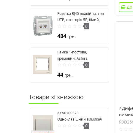
До
Розетка RJ45 подвійна, тип
UTP, категорія 5E, білий,
Asfora, без рамки
0
EPH4470121
484
грн.
Рамка 1-постова,
кремовий, Asfora
EPH5800123
0
44
грн.
Товари зі знижкою
⚡Дифе
AYA0100323
вимика
Одноклавішний вимикач
6кA, к
R9D25
серії Anya
0