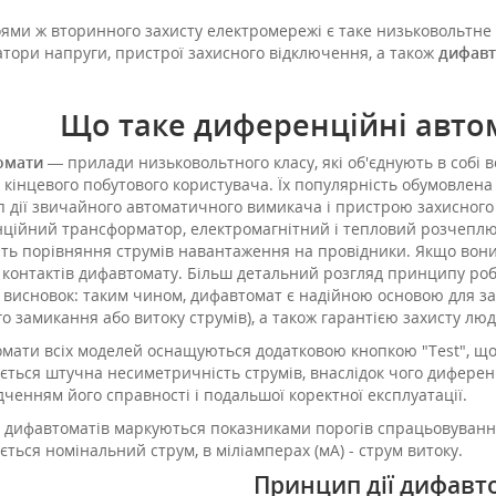
ями ж вторинного захисту електромережі є таке низьковольтне у
затори напруги, пристрої захисного відключення, а також
дифавт
Що таке диференційні авто
омати
— прилади низьковольтного класу, які об'єднують в собі в
я кінцевого побутового користувача. Їх популярність обумовлена
 дії звичайного автоматичного вимикача і пристрою захисного 
ційний трансформатор, електромагнітний і тепловий розчеплюв
ть порівняння струмів навантаження на провідники. Якщо вон
 контактів дифавтомату. Більш детальний розгляд принципу роб
 висновок: таким чином, дифавтомат є надійною основою для з
го замикання або витоку струмів), а також гарантією захисту л
мати всіх моделей оснащуються додатковою кнопкою "Test", що 
тується штучна несиметричність струмів, внаслідок чого дифер
дченням його справності і подальшої коректної експлуатації.
 дифавтоматів маркуються показниками порогів спрацьовуванн
ується номінальний струм, в міліамперах (мА) - струм витоку.
Принцип дії дифавт