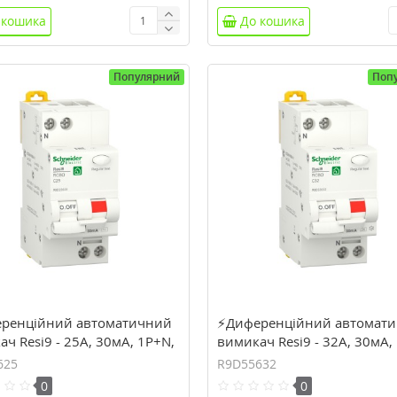
 кошика
До кошика
Популярний
Поп
ренційний автоматичний
⚡Диференційний автомат
ч Resi9 - 25А, 30мA, 1P+N,
вимикач Resi9 - 32А, 30мA,
рива С, тип АС (R9D25625)
6кA, крива С, тип А (R9D55
625
R9D55632
0
0