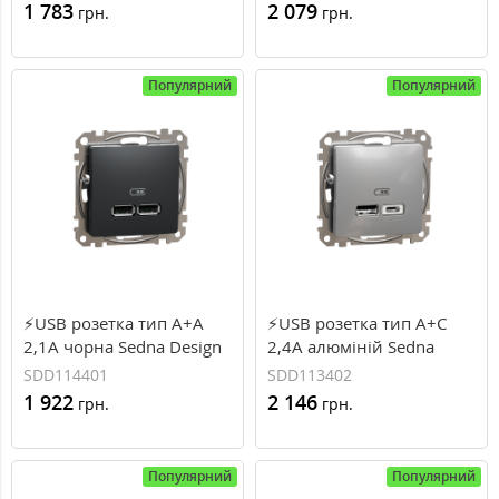
(SDD112401)
(SDD180401)
1 783
2 079
грн.
грн.
Популярний
Популярний
⚡USB розетка тип A+A
⚡USB розетка тип A+C
2,1A чорна Sedna Design
2,4A алюміній Sedna
Schneider Electric
Design Schneider Electric
SDD114401
SDD113402
(SDD114401)
(SDD113402)
1 922
2 146
грн.
грн.
Популярний
Популярний