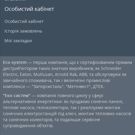
Особистий кабінет
Особистий кабінет
Історія замовлень
Мої закладки
Eco-system
— перша компанія, що є сертифікованим прямим
дистриб'ютором таких знатних виробників, як Schneider
Electric, Eaton, Mutlusan, Arnold Rak, ABB, та обслуговуює як
звичайного споживача, так і величезні промислові
комплекси — "Запоріжсталь", "Метінвест", ДТЕК.
"Еко-систем"
— компанія повного циклу у сфері
альтернативної енергетики: як продаємо сонячні панелі,
теплові насоси, геліоколектори, так і реалізуємо монтаж
сонячних електростанцій під ключ, монтаж теплових насосів
та сонячних колекторів, та подальше сервісне
супроводження об'єктів.