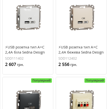
⚡USB розетка тип A+C
⚡USB розетка тип A+C
2,4A біла Sedna Design
2,4A бежева Sedna Design
Schneider Electric
Schneider Electric
SDD111402
SDD112402
(SDD111402)
(SDD112402)
2 607
2 556
грн.
грн.
Популярний
Популярний