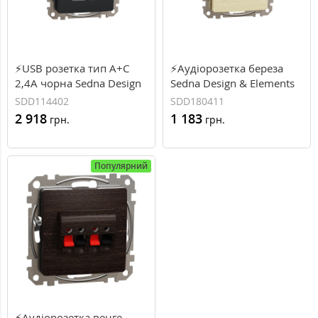
⚡USB розетка тип A+C
⚡Аудіорозетка береза
2,4A чорна Sedna Design
Sedna Design & Elements
Schneider Electric
(SDD180411)
SDD114402
SDD180411
(SDD114402)
2 918
1 183
грн.
грн.
Популярний
⚡Аудіорозетка венге