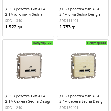
⚡USB розетка тип A+A
⚡USB розетка тип A+A
2,1A алюміній Sedna
2,1A біла Sedna Design
Design Schneider Electric
Schneider Electric
SDD113401
SDD111401
(SDD113401)
(SDD111401)
1 922
1 783
грн.
грн.
Популярний
Популярний
⚡USB розетка тип A+A
⚡USB розетка тип A+A
2,1A бежева Sedna Design
2,1A береза Sedna Design
Schneider Electric
Schneider Electric
SDD112401
SDD180401