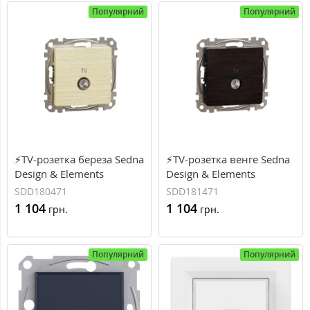
Популярний
Популярний
⚡TV-розетка береза Sedna
⚡TV-розетка венге Sedna
Design & Elements
Design & Elements
Schneider Electric
Schneider Electric
SDD180471
SDD181471
(SDD180471)
(SDD181471)
1 104
1 104
грн.
грн.
Популярний
Популярний