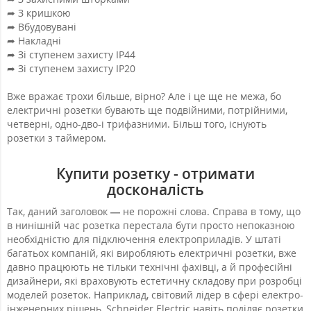
➦ З кришкою
➦ Вбудовувані
➦ Накладні
➦ Зі ступенем захисту IP44
➦ Зі ступенем захисту IP20
Вже вражає трохи більше, вірно? Але і це ще не межа, бо
електричні розетки бувають ще подвійними, потрійними,
четверні, одно-дво-і трифазними. Більш того, існують
розетки з таймером.
Купити розетку - отримати
досконалість
Так, даний заголовок
—
не порожні слова. Справа в тому, що
в нинішній час розетка перестала бути просто непоказною
необхідністю для підключення електроприладів. У штаті
багатьох компаній, які виробляють електричні розетки, вже
давно працюють не тільки технічні фахівці, а й професійні
дизайнери, які враховують естетичну складову при розробці
моделей розеток. Наприклад, світовий лідер в сфері електро-
інженерних рішень, Schneider Electric навіть поділяє розетки