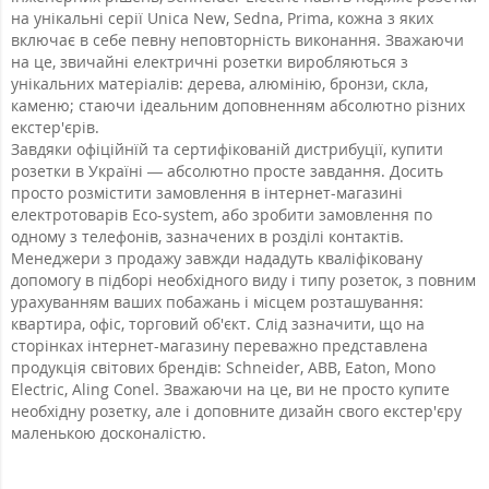
на унікальні серії Unica New, Sedna, Prima, кожна з яких
включає в себе певну неповторність виконання. Зважаючи
на це, звичайні електричні розетки виробляються з
унікальних матеріалів: дерева, алюмінію, бронзи, скла,
каменю; стаючи ідеальним доповненням абсолютно різних
екстер'єрів.
Завдяки офіційнїй та сертифікованій дистрибуції, купити
розетки в Україні — абсолютно просте завдання. Досить
просто розмістити замовлення в інтернет-магазині
електротоварів Eco-system, або зробити замовлення по
одному з телефонів, зазначених в розділі контактів.
Менеджери з продажу завжди нададуть кваліфіковану
допомогу в підборі необхідного виду і типу розеток, з повним
урахуванням ваших побажань і місцем розташування:
квартира, офіс, торговий об'єкт. Слід зазначити, що на
сторінках інтернет-магазину переважно представлена ​​
продукція світових брендів: Schneider, ABB, Eaton, Mono
Electric, Aling Conel. Зважаючи на це, ви не просто купите
необхідну розетку, але і доповните дизайн свого екстер'єру
маленькою досконалістю.