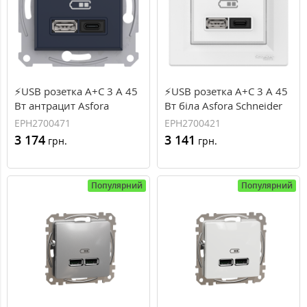
⚡USB розетка А+С 3 А 45
⚡USB розетка А+С 3 А 45
Вт антрацит Asfora
Вт біла Asfora Schneider
Schneider Electriс
Electric (EPH2700421)
EPH2700471
EPH2700421
(EPH2700471)
3 174
3 141
грн.
грн.
Популярний
Популярний