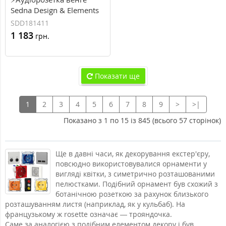
Sedna Design & Elements
(SDD181411)
SDD181411
1 183
грн.
Показати ще
1
2
3
4
5
6
7
8
9
>
>|
Показано з 1 по 15 із 845 (всього 57 сторінок)
Ще в давні часи, як декорування екстер'єру,
повсюдно використовувалися орнаменти у
вигляді квітки, з симетрично розташованими
пелюстками. Подібний орнамент був схожий з
ботанічною розеткою за рахунок близького
розташуванням листя (наприклад, як у кульбаб). На
французькому ж rosette означає — трояндочка.
Саме за аналогією з подібним елементом декору і був