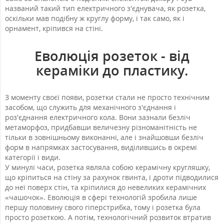
названий такий тип електричного з'єднувача, як розетка,
оскільки мав подібну ж круглу форму, і так само, як і
орнамент, кріпився на стіні.
Еволюція розеток - від
кераміки до пластику.
З моменту своєї появи, розетки стали не просто технічним
засобом, що служить для механічного з'єднання і
роз'єднання електричного кола. Вони зазнали безліч
метаморфоз, придбавши величезну різноманітність не
тільки в зовнішньому виконанні, але і знайшовши безліч
форм в напрямках застосування, виділившись в окремі
категорії і види.
У минулі часи, розетка являла собою керамічну кругляшку,
що кріпиться на стіну за рахунок гвинта, і дроти підводилися
до неї поверх стін, та кріпилися до невеликих керамічних
«чашочок». Еволюція в сфері технологій зробила лише
першу половину свого гіперстрибка, тому і розетка була
просто розеткою. А потім, технологічний розвиток втратив