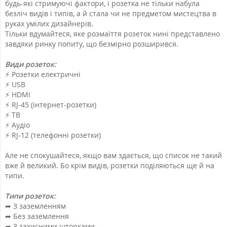
будь-які стримуючі фактори, і розетка не тільки набула
безліч видів і типів, а й стала чи не предметом мистецтва в
руках умілих дизайнерів.
Тільки вдумайтеся, яке розмаїття розеток нині представлено
завдяки ринку попиту, що безмірно розширився.
Види розеток:
⚡️ Розетки електричні
⚡️ USB
⚡️ HDMI
⚡️ RJ-45 (інтернет-розетки)
⚡️ ТВ
⚡️ Аудіо
⚡️ RJ-12 (телефонні розетки)
Але не спокушайтеся, якщо вам здається, що список не такий
вже й великий. Бо крім видів, розетки поділяються ще й на
типи.
Типи розеток:
➦ З заземленням
➦ Без заземлення
➦ З захисними шторками