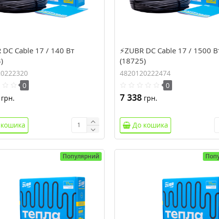
DC Cable 17 / 140 Вт
⚡ZUBR DC Cable 17 / 1500 В
)
(18725)
20222320
4820120222474
0
0
7 338
грн.
грн.
 кошика
До кошика
Популярний
Поп