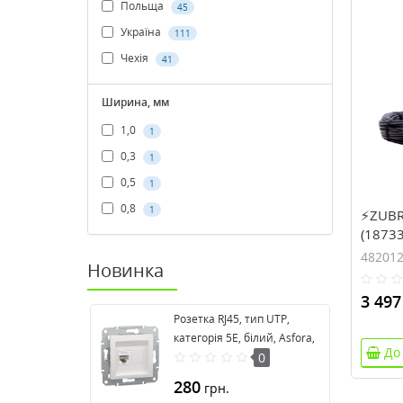
Польща
45
Україна
111
Чехія
41
Ширина, мм
1,0
1
0,3
1
0,5
1
0,8
1
⚡ZUBR 
(18733
48201
Новинка
3 497
Розетка RJ45, тип UTP,
категорія 5E, білий, Asfora,
До
без рамки EPH4370121
0
280
грн.