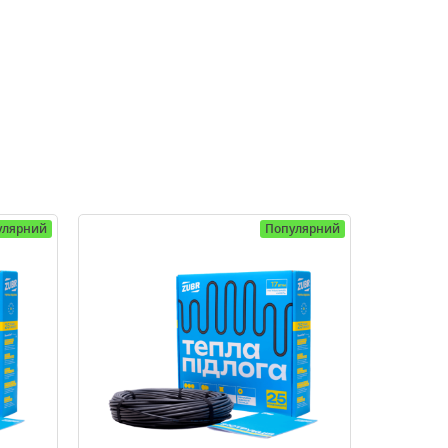
улярний
Популярний