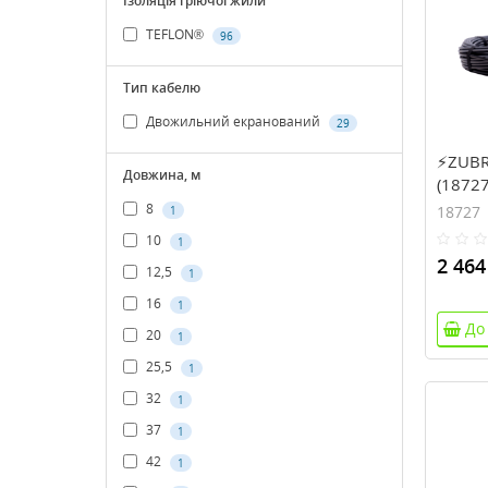
Ізоляція гріючої жили
TEFLON®
96
Тип кабелю
Двожильний екранований
29
⚡ZUBR 
Довжина, м
(18727
8
18727
1
10
1
2 464
12,5
1
16
1
До
20
1
25,5
1
32
1
37
1
42
1