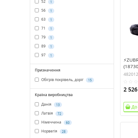
52
1
56
1
63
1
71
1
79
1
89
1
97
1
⚡ZUBR 
(18730
Призначення
48201
Обігрів покрівель, доріг
15
2 526
Країна виробництва
Данія
13
До
Латвія
72
Німеччина
60
Норвегія
28