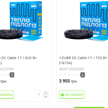
DC Cable 17 / 620 Вт
⚡ZUBR DC Cable 17 / 720 Вт
)
(18734)
20222399
4820120222405
0
0
3 955
грн.
грн.
 кошика
До кошика