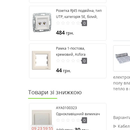
Розетка RJ45 подвійна, тип
UTP, категорія 5E, білий,
Asfora, без рамки
0
EPH4470121
484
грн.
Рамка 1-постова,
кремовий, Asfora
EPH5800123
0
44
грн.
електро
полу вл
тепло в
Товари зі знижкою
AYA0100323
Одноклавішний вимикач
Варіанти
серії Anya
0
ᐉ Кабел
0
9
2
3
5
9
5
4
30
100
грн.