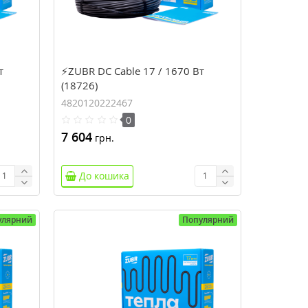
т
⚡ZUBR DC Cable 17 / 1670 Вт
(18726)
4820120222467
0
7 604
грн.
До кошика
улярний
Популярний