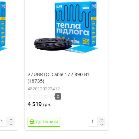
⚡ZUBR DC Cable 17 / 890 Вт
(18735)
4820120222412
0
4 519
грн.
До кошика