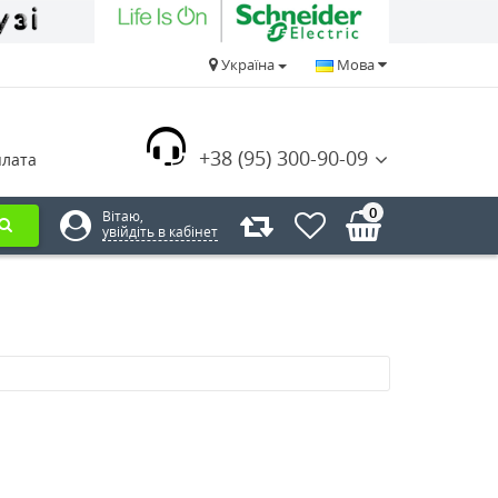
Україна
Мова
+38 (95) 300-90-09
плата
0
Вітаю,
увійдіть в кабінет