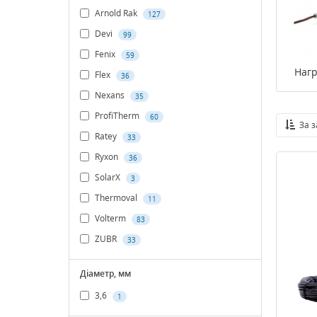
Arnold Rak
127
Devi
99
Fenix
59
Нагр
Flex
36
Nexans
35
ProfiTherm
60
За 
Ratey
33
Ryxon
36
SolarX
3
Thermoval
11
Volterm
83
ZUBR
33
Діаметр, мм
3,6
1