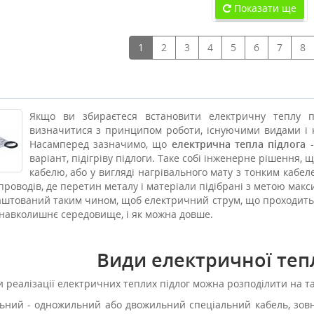
Показати ще
1
2
3
4
5
6
7
8
Якщо ви збираєтеся встановити електричну теплу п
визначитися з принципом роботи, існуючими видами і к
Насамперед зазначимо, що
електрична тепла підлога
-
варіант, підігріву підлоги. Таке собі інженерне рішення,
кабелю, або у вигляді нагрівального мату з тонким кабел
проводів, де перетин металу і матеріали підібрані з метою мак
аштований таким чином, щоб електричний струм, що проходить 
 навколишнє середовище, і як можна довше.
Види електричної тепл
 реалізації електричних теплих підлог можна розподілити на та
ьний - одножильний або двожильний спеціальний кабель, зовн