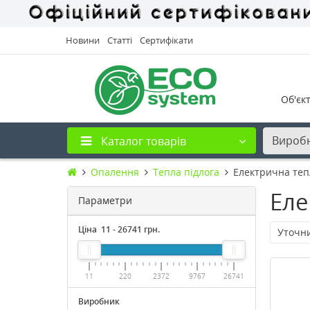
Новини
Статті
Сертифікати
Об'єк
Вироб
Каталог товарів
Опалення
Тепла підлога
Електрична теп
Еле
Параметри
Ціна
11
-
26741
грн.
Уточн
11
220
2372
9767
26741
Виробник