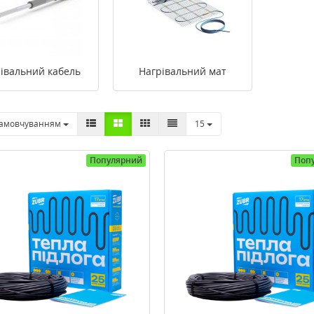
івальний кабель
Нагрівальний мат
замовчуванням
15
Популярний
Поп