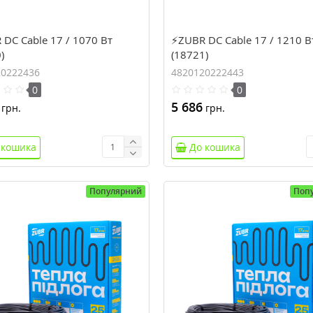
DC Cable 17 / 1070 Вт
⚡ZUBR DC Cable 17 / 1210 В
)
(18721)
20222436
4820120222443
0
0
5 686
грн.
грн.
 кошика
До кошика
Популярний
Поп