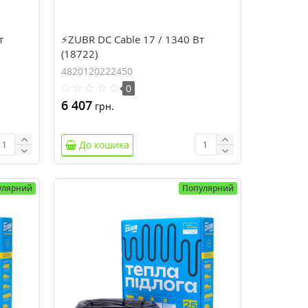
т
⚡ZUBR DC Cable 17 / 1340 Вт
(18722)
4820120222450
0
6 407
грн.
До кошика
улярний
Популярний