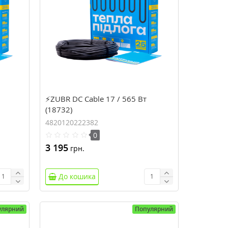
⚡ZUBR DC Cable 17 / 565 Вт
(18732)
4820120222382
0
3 195
грн.
До кошика
улярний
Популярний