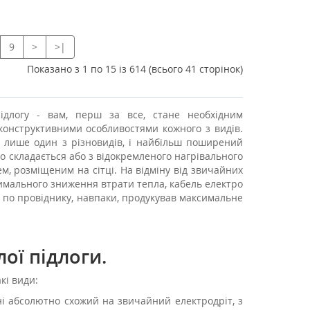
9
>
>|
Показано з 1 по 15 із 614 (всього 41 сторінок)
ідлогу - вам, перш за все, стане необхідним
онструктивними особливостями кожного з видів.
 лише один з різновидів, і найбільш поширений
 що складається або з відокремленого нагрівального
ем, розміщеним на сітці. На відміну від звичайних
симального зниження втрати тепла, кабель електро
по провіднику, навпаки, продукував максимальне
ої підлоги.
кі види:
і абсолютно схожий на звичайний електродріт, з