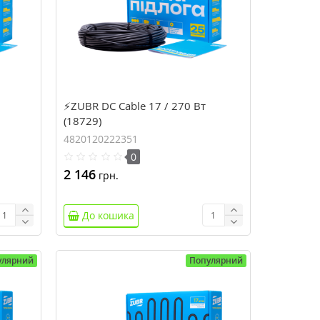
⚡ZUBR DC Cable 17 / 270 Вт
(18729)
4820120222351
0
2 146
грн.
До кошика
улярний
Популярний