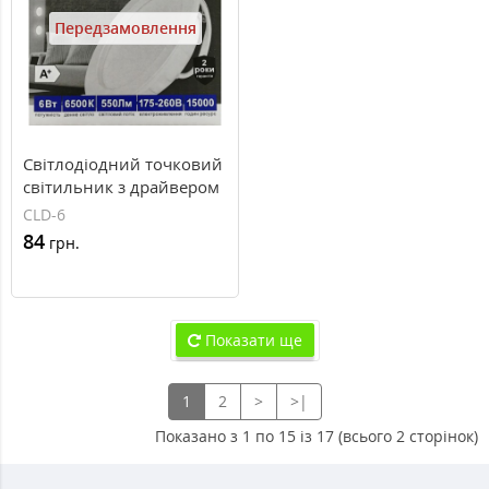
Передзамовлення
Світлодіодний точковий
світильник з драйвером
CLD-6 LED 6W холодне
CLD-6
світло (Размір:
84
грн.
Ф95/75×30 мм)
Показати ще
1
2
>
>|
Показано з 1 по 15 із 17 (всього 2 сторінок)