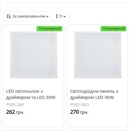
За замовчуванням
15
Популярний
Популярний
LED світильник з
Світлодіодна панель з
драйвером та LED 36W
драйвером LED 36W
холодне світло
холодне світло опал
P595-36P
P595-36O
матовий
262
270
грн.
грн.