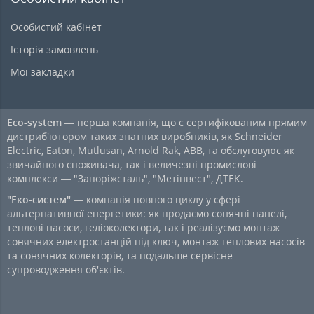
Особистий кабінет
Історія замовлень
Мої закладки
Eco-system
— перша компанія, що є сертифікованим прямим
дистриб'ютором таких знатних виробників, як Schneider
Electric, Eaton, Mutlusan, Arnold Rak, ABB, та обслуговуює як
звичайного споживача, так і величезні промислові
комплекси — "Запоріжсталь", "Метінвест", ДТЕК.
"Еко-систем"
— компанія повного циклу у сфері
альтернативної енергетики: як продаємо сонячні панелі,
теплові насоси, геліоколектори, так і реалізуємо монтаж
сонячних електростанцій під ключ, монтаж теплових насосів
та сонячних колекторів, та подальше сервісне
супроводження об'єктів.