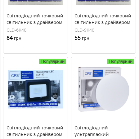
Світлодіодний точковий
Світлодіодний точковий
світильник з драйвером
світильник з драйвером
CLD-6K40 LED 6W тепле
CLD-9K40 LED 9W тепле
CLD-6K40
CLD-9K40
світло (Размір:
світло (Размір:
84
55
грн.
грн.
Ф95/75×30 мм)
Ф118/95×30 мм)
Популярний
Популярний
Світлодіодний точковий
Світлодіодний
світильник з драйвером
ультраплаский