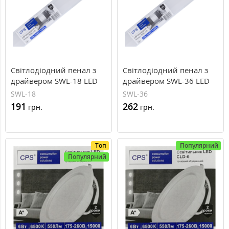
Світлодіодний пенал з
Світлодіодний пенал з
драйвером SWL-18 LED
драйвером SWL-36 LED
18W холодне світло
36W холодне світло
SWL-18
SWL-36
(Размір: 600×80×25 мм)
(Размір: 1200×80×25 мм)
191
262
грн.
грн.
Топ
Популярний
Популярний