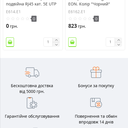
подвійна RJ45 кат. 5E UTP
EON. Колір "Чорний"
Aling Conel EON. Колір
(E6162.E1)
E614.E1
E6162.E1
"Чорний" (E614.E1)
0
0
0
823
грн.
грн.
Бескоштовна доствка
Бонуси за покупку
від 5000 грн.
Гарантійне обслуговування
Повернення та обмін
впродовж 14 днів