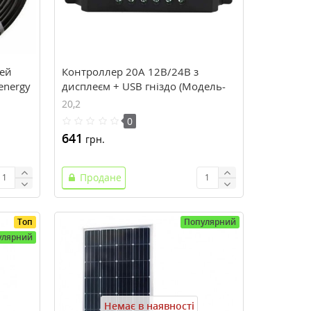
рей
Контроллер 20А 12В/24В з
energy
дисплеєм + USB гніздо (Модель-
DY2024), JUTA
20,2
0
641
грн.
Продане
Топ
Популярний
улярний
Немає в наявності