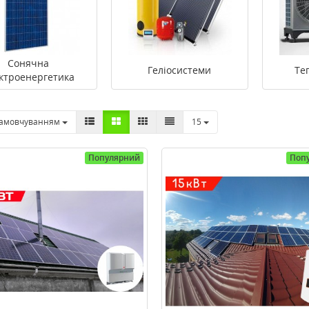
Сонячна
Геліосистеми
Те
ктроенергетика
замовчуванням
15
Популярний
Поп