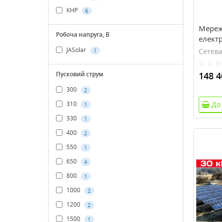
КНР
6
Мереж
Робоча напруга, В
електр
JASolar
Сетева
1
Пусковий струм
148 4
300
2
До
310
1
330
1
400
2
550
1
650
4
800
1
1000
2
1200
2
1500
1