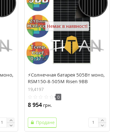
Немає в наявності
 моно,
⚡Солнечная батарея 505Вт моно,
RSM150-8-505M Risen 9BB
210mm, TITAN (solar-711)
19,4197
0
8 954
грн.
Продане