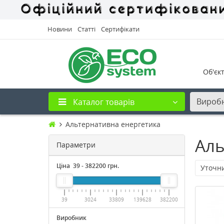
Новини
Статті
Сертифікати
Об'єк
Вироб
Каталог товарів
Альтернативна енергетика
Аль
Параметри
Ціна
39
-
382200
грн.
Уточн
39
3024
33809
139628
382200
Виробник