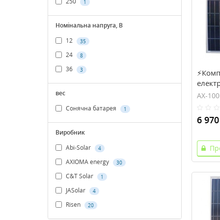
250
1
Номінальна напруга, В
12
35
24
8
36
3
⚡Комп
елект
Вт, 12
вес
AX-100
SXA-40
Сонячна батарея
1
6 970
Виробник
Пр
Abi-Solar
4
AXIOMA energy
30
C&T Solar
1
JASolar
4
Risen
20