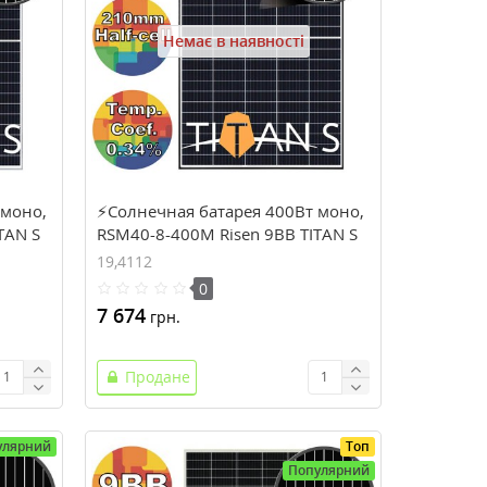
Немає в наявності
 моно,
⚡Солнечная батарея 400Вт моно,
TAN S
RSM40-8-400M Risen 9BB TITAN S
BLACK FRAME (solar-722)
19,4112
0
7 674
грн.
Продане
улярний
Топ
Популярний