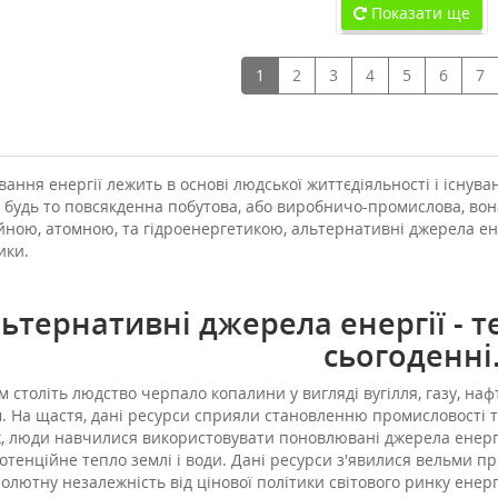
Показати ще
1
2
3
4
5
6
7
ання енергії лежить в основі людської життєдіяльності і існуван
 будь то повсякденна побутова, або виробничо-промислова, во
йною, атомною, та гідроенергетикою, альтернативні джерела ен
ики.
ьтернативні джерела енергії - т
сьогоденні
 століть людство черпало копалини у вигляді вугілля, газу, наф
. На щастя, дані ресурси сприяли становленню промисловості та
, люди навчилися використовувати поновлювані джерела енергії, 
тенційне тепло землі і води. Дані ресурси з'явилися вельми пр
солютну незалежність від цінової політики світового ринку енер