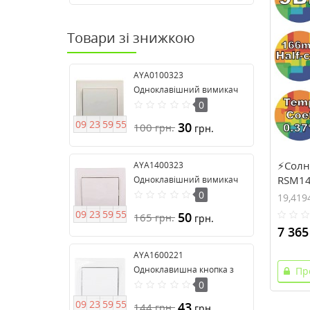
Товари зі знижкою
AYA0100323
Одноклавішний вимикач
серії Anya
0
0
9
2
3
5
9
5
4
30
100
грн.
грн.
⚡Солн
AYA1400323
RSM144
Одноклавішний вимикач
706)
16А серія Anya
0
19,419
0
9
2
3
5
9
5
4
50
165
грн.
грн.
7 365
AYA1600221
Одноклавишна кнопка з
Пр
підсвічуванням серії Anya
0
0
9
2
3
5
9
5
4
43
144
грн.
грн.