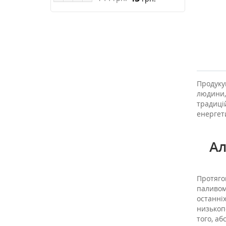
Продукув
людини,
традиці
енергет
Ал
Протягом
паливом
останніх
низькопо
того, аб