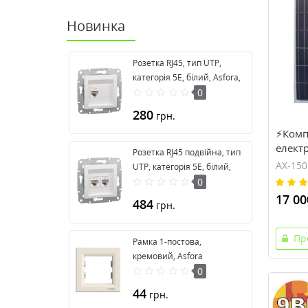
Новинка
Розетка RJ45, тип UTP,
категорія 5E, білий, Asfora,
без рамки EPH4370121
0
280
грн.
⚡Комп
елект
Розетка RJ45 подвійна, тип
Вт, 12
AX-15
UTP, категорія 5E, білий,
LPM-M
Asfora, без рамки
0
EPH4470121
17 00
484
грн.
Пр
Рамка 1-постова,
кремовий, Asfora
EPH5800123
0
44
грн.