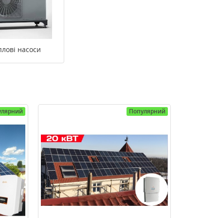
плові насоси
улярний
Популярний