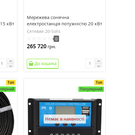
Мережева сонячна
 15 кВт
електростанція потужністю 20 кВт
Сетевая 20-Solis
0
265 720
грн.
До кошика
Топ
Топ
улярний
Популярний
Немає в наявності