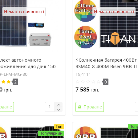
Немає в наявності
Немає в наявності
лект автономного
⚡Солнечная батарея 400Вт
роживлення для дачі 150
RSM40-8-400M Risen 9BB TI
 В, 80 ампер-часів (AX-150P-
(solar-721)
0P-LPM-MG-80
19,4111
G-80)
2
0
0
7 585
грн.
грн.
одане
Продане
Топ
Поп
Популярний