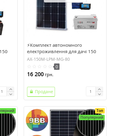
⚡Комплект автономного
 150
електроживлення для дачі 150
X-150P-
Вт, 12 В, 80 ампер-часів (AX-
AX-150M-LPM-MG-80
150M-LPM-MG-80)
0
16 200
грн.
Продане
улярний
Топ
Популярний