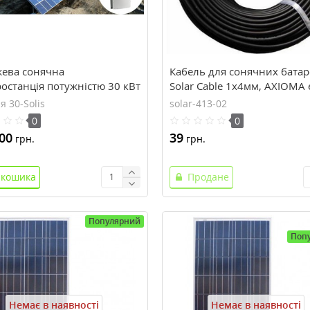
ева сонячна
Кабель для сонячних бата
останція потужністю 30 кВт
Solar Cable 1x4мм, AXIOMA 
я 30-Solis
solar-413-02
0
0
00
39
грн.
грн.
 кошика
Продане
Популярний
Поп
Немає в наявності
Немає в наявності