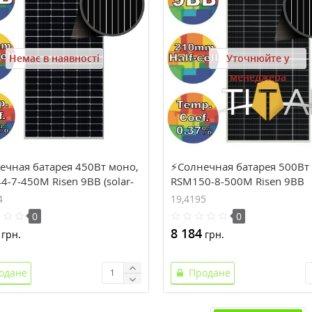
Немає в наявності
Уточнюйте у
менеджера
ечная батарея 450Вт моно,
⚡Солнечная батарея 500Вт
-7-450M Risen 9BB (solar-
RSM150-8-500M Risen 9BB
210mm, TITAN (solar-688)
4
19,4195
0
0
8 184
грн.
грн.
одане
Продане