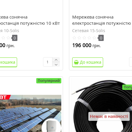
ева сонячна
Мережева сонячна
останція потужністю 10 кВт
електростанція потужністю
я 10-Solis
Сетевая 15-Solis
0
0
00
196 000
грн.
грн.
 кошика
До кошика
Популярний
Поп
Немає в наявності