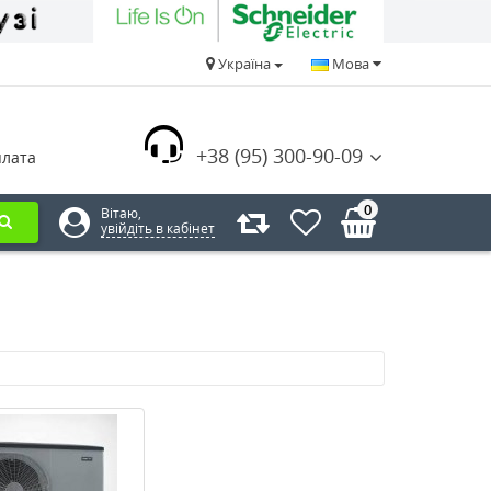
Україна
Мова
+38 (95) 300-90-09
плата
0
Вітаю,
увійдіть в кабінет