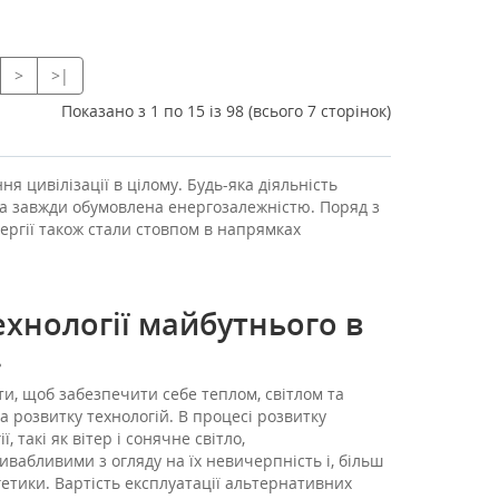
>
>|
Показано з 1 по 15 із 98 (всього 7 сторінок)
ня цивілізації в цілому. Будь-яка діяльність
на завжди обумовлена енергозалежністю. Поряд з
ергії також стали стовпом в напрямках
ехнології майбутнього в
.
ти, щоб забезпечити себе теплом, світлом та
 розвитку технологій. В процесі розвитку
такі як вітер і сонячне світло,
ивабливими з огляду на їх невичерпність і, більш
гетики. Вартість експлуатації альтернативних