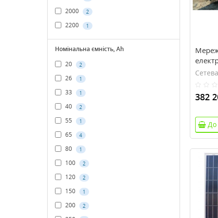
2000
2
2200
1
Номінальна ємність, Ah
Мереж
електр
20
2
Сетева
26
1
33
1
382 2
40
2
55
1
До
65
4
80
1
100
2
120
2
150
1
200
2