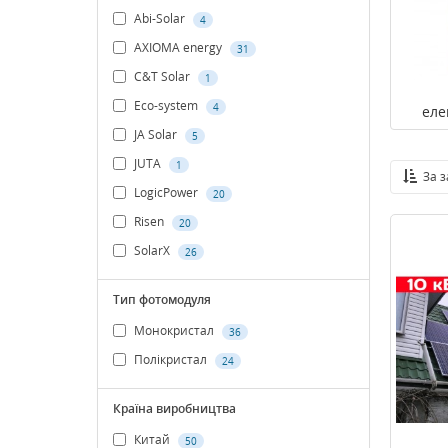
Abi-Solar
4
AXIOMA energy
31
C&T Solar
1
Eco-system
4
еле
JA Solar
5
JUTA
1
За 
LogicPower
20
Risen
20
SolarX
26
Тип фотомодуля
Монокристал
36
Полікристал
24
Країна виробництва
Китай
50