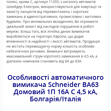
полюс, крива С, артикул 11203, з каталогу автоматів
Шнейдер Електрик, використовуються для комутації та
захисту ланцюгів від перевантажень і коротких
замикань в адміністративних, промислових і житлових
будівлях. При мінімальних вкладеннях, Ви отримаєте
ідеальний захист від наслідків порушення в роботі
мережі. Більш того, вся лінійка даних вимикачів
виробляється на території Європи, що додає
впевненості в надійності і якості автоматів. Продукція
не містить перевищуючу норму кількість особливо
небезпечних речовин. Вимикачі витримують
максимальний струм короткого замикання в 4,5 кА, а
діапазон номіналів становить від 6А до 63А.
Особливості автоматичного
вимикача
Schneider ВА63
Домовий 1П 16A C 4,5 кА,
Болгарія/Італія