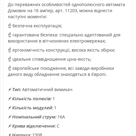
До переважних особливостей однополюсного автомата
Домовик на 16 ампер, арт. 11203, можна віднести
наступні моменти:
☝ безпечна експлуатація;
☝ гарантована безпека: спеціально адаптований для
використання в вітчизняних електромережах;
☝ ергономічність конструкції, висока якість збірки;
☝ ідеальне співвідношення ціна-якість;
☝ європейське походження, всі заводи-виробники
даного виду обладнання знаходяться в Європі.
⚡
Тип:
Автоматичний вимикач
⚡ Кількість полюсів:
1
⚡ Кількість модулей
:
1
⚡ Номінальний струм
:
16А
⚡ Крива відключення
:
C
⚡ Напруга
:
230В