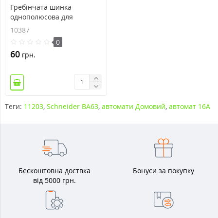
Гребінчата шинка
однополюсова для
Schneider ВА63 1П, 12
10387
модулів (Німеччина) 10387
0
60
грн.
Теги:
11203
,
Schneider ВА63
,
автомати Домовий
,
автомат 16А
Бескоштовна доствка
Бонуси за покупку
від 5000 грн.