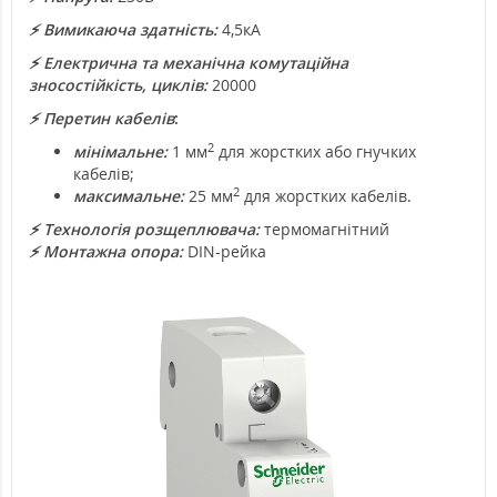
⚡ Вимикаюча здатність
:
4,5кА
⚡ Електрична та механічна комутаційна
зносостійкість, циклів
:
20000
⚡ Перетин кабелів
:
2
мінімальне:
1 мм
для жорстких або гнучких
кабелів;
2
максимальне:
25 мм
для жорстких кабелів.
⚡ Технологія розщеплювача:
термомагнітний
⚡ Монтажна опора:
DIN-рейка