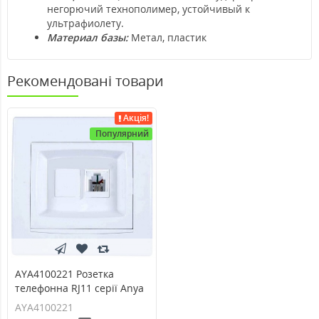
негорючий технополимер, устойчивый к
ультрафиолету.
Материал базы:
Метал, пластик
Рекомендовані товари
Акція!
Популярний
AYA4100221 Розетка
телефонна RJ11 серії Anya
AYA4100221