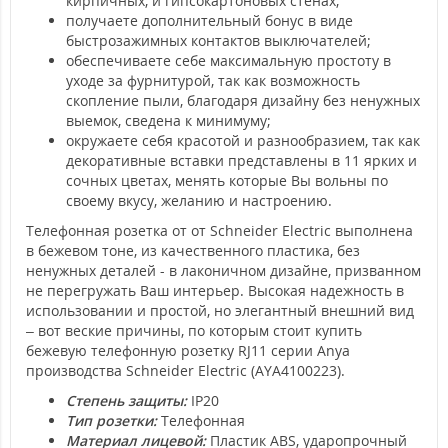
кирпичных, и гипсокартоновых стенах;
получаете дополнительный бонус в виде
быстрозажимных контактов выключателей;
обеспечиваете себе максимальную простоту в
уходе за фурнитурой, так как возможность
скопление пыли, благодаря дизайну без ненужных
выемок, сведена к минимуму;
окружаете себя красотой и разнообразием, так как
декоративные вставки представлены в 11 ярких и
сочных цветах, менять которые Вы вольны по
своему вкусу, желанию и настроению.
Телефонная розетка от от Schneider Electric выполнена
в бежевом тоне, из качественного пластика, без
ненужных деталей - в лаконичном дизайне, призванном
не перегружать Ваш интерьер. Высокая надежность в
использовании и простой, но элегантный внешний вид
– вот веские причины, по которым стоит купить
бежевую телефонную розетку RJ11 серии Anya
производства Schneider Electric (AYA4100223).
Степень защиты:
IP20
Тип розетки:
Телефонная
Материал лицевой:
Пластик ABS, ударопрочный