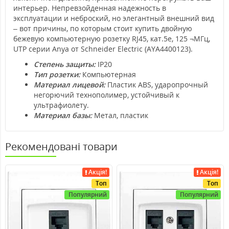
интерьер. Непревзойденная надежность в
эксплуатации и неброский, но элегантный внешний вид
– вот причины, по которым стоит купить двойную
бежевую компьютерную розетку RJ45, кат.5e, 125 ¬МГц,
UTP серии Anya от Schneider Electric (AYA4400123).
Степень защиты:
IP20
Тип розетки:
Компьютерная
Материал лицевой:
Пластик ABS, ударопрочный
негорючий технополимер, устойчивый к
ультрафиолету.
Материал базы:
Метал, пластик
Рекомендовані товари
Акція!
Акція!
Топ
Топ
Популярний
Популярний