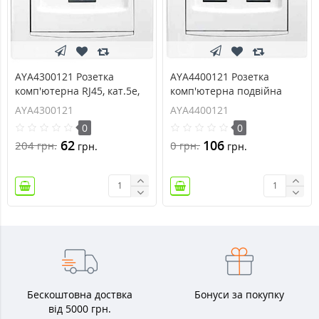
AYA4300121 Розетка
AYA4400121 Розетка
комп'ютерна RJ45, кат.5e,
комп'ютерна подвійна
125 МГц, UTP серії Anya
RJ45, кат.5e, 125 МГц, UTP
AYA4300121
AYA4400121
серії Anya
0
0
62
106
204
0
грн.
грн.
грн.
грн.
Бескоштовна доствка
Бонуси за покупку
від 5000 грн.