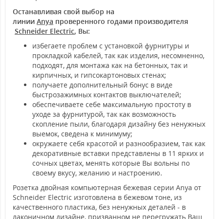
Останавливая свой выбор на
линии
Anya
проверенного годами производителя
Schneider Electric
, Вы:
избегаете проблем с установкой фурнитуры и
прокладкой кабелей, так как изделия, несомненно,
подходят, для монтажа как на бетонных, так и
кирпичных, и гипсокартоновых стенах;
получаете дополнительный бонус в виде
быстрозажимных контактов выключателей;
обеспечиваете себе максимальную простоту в
уходе за фурнитурой, так как возможность
скопление пыли, благодаря дизайну без ненужных
выемок, сведена к минимуму;
окружаете себя красотой и разнообразием, так как
декоративные вставки представлены в 11 ярких и
сочных цветах, менять которые Вы вольны по
своему вкусу, желанию и настроению.
Розетка двойная компьютерная бежевая серии Anya от
Schneider Electric изготовлена в бежевом тоне, из
качественного пластика, без ненужных деталей - в
лаконичном дизайне, призванном не перегружать Ваш