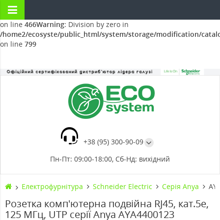
Warning
: Division by zero in
/home2/ecosyste/public_html/system/storage/modification/catal
on line
466
Warning
: Division by zero in
/home2/ecosyste/public_html/system/storage/modification/catal
on line
799
+38 (95) 300-90-09
Пн-Пт: 09:00-18:00, Сб-Нд: вихідний
Електрофурнітура
Schneider Electric
Cерія Anya
AYA
Розетка комп'ютерна подвійна RJ45, кат.5e,
125 МГц, UTP серії Anya AYA4400123