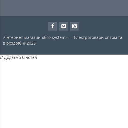
⚡Інтернет-магазин «Eco-system» — Електротовари оптом та
в роздріб © 2026
// Додаємо бінотел