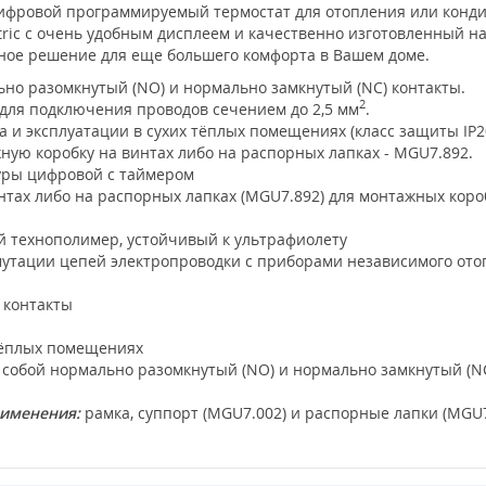
цифровой программируемый термостат для отопления или конд
ctric с очень удобным дисплеем и качественно изготовленный н
ное решение для еще большего комфорта в Вашем доме.
но разомкнутый (NO) и нормально замкнутый (NC) контакты.
2
для подключения проводов сечением до 2,5 мм
.
и эксплуатации в сухих тёплых помещениях (класс защиты IP20
ную коробку на винтах либо на распорных лапках - MGU7.892.
уры цифровой с таймером
тах либо на распорных лапках (MGU7.892) для монтажных коро
технополимер, устойчивый к ультрафиолету
утации цепей электропроводки с приборами независимого ото
 контакты
тёплых помещениях
обой нормально разомкнутый (NO) и нормально замкнутый (NC) «
рименения:
рамка, суппорт (MGU7.002) и распорные лапки (MGU7