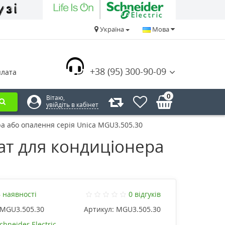
Україна
Мова
+38 (95) 300-90-09
плата
0
Вітаю,
увійдіть в кабінет
 або опалення серія Unica MGU3.505.30
т для кондиціонера
 наявності
0 відгуків
MGU3.505.30
Артикул:
MGU3.505.30
chneider Electric