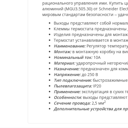
рационального управления ими. Купить 
алюминий (MGU3.505.30) от Schneider Ele
мировым стандартам безопасности – удач
Выходы представляют собой нормаль
Клеммы термостата предназначены 
Изделия предназначены для монтажа 
Термостат устанавливается в монтаж
Наименование:
Регулятор температ
Монтаж:
в монтажную коробку на вин
Номинальный ток:
10А
Материал:
ударопрочный негорючий 
Назначение:
предназначен для комм
Напряжение:
до 250 В
Тип подключения:
быстрозажимные
Пылевлагозащита:
IP20
Применение:
эксплуатация в сухих 
Особенности:
выходы представляют с
2
Сечение провода:
2,5 мм
Дополнительные устройства для п