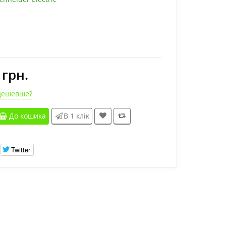
 грн.
дешевше?
До кошика
В 1 клік
Twitter