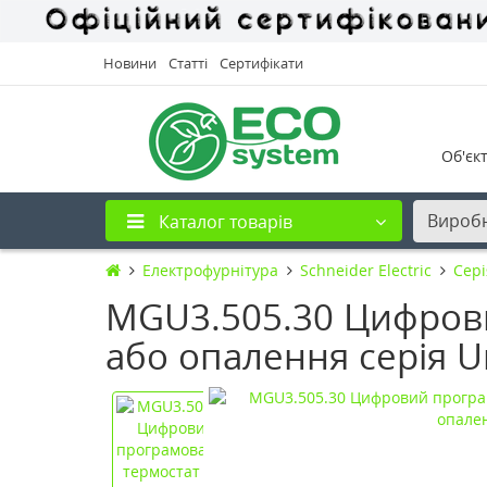
Новини
Статті
Сертифікати
Об'єк
Вироб
Каталог товарів
Електрофурнітура
Schneider Electric
Cері
MGU3.505.30 Цифрови
або опалення серія U