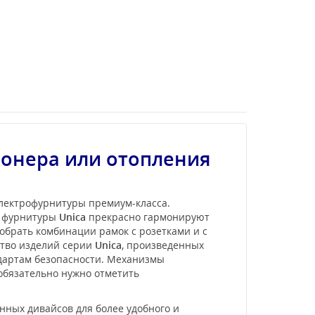
онера или отопления
электрофурнитуры премиум-класса.
и фурнитуры
Unica
прекрасно гармонируют
обрать комбинации рамок с розетками и с
ство изделий серии
Unica
, произведенных
ндартам безопасности. Механизмы
 обязательно нужно отметить
ных дивайсов для более удобного и