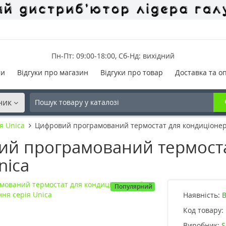
Пн-Пт: 09:00-18:00, Сб-Нд: вихідний
ти
Відгуки про магазин
Відгуки про товар
Доставка та о
ник
я Unica
Цифровий програмований термостат для кондиціонера
й програмований термоста
nica
Популярний
Наявність:
В
Код товару:
Виробник:
S