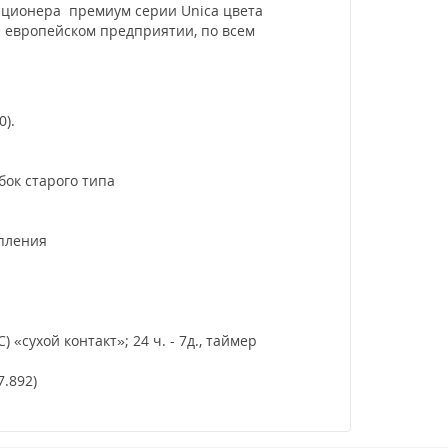
иционера премиум серии Unica цвета
а европейском предприятии, по всем
).
бок старого типа
пления
сухой контакт»; 24 ч. - 7д., таймер
.892)