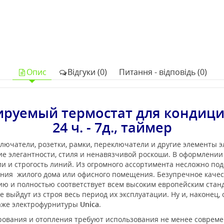
Опис
Відгуки (0)
Питання - відповідь (0)
руемый термостат для кондици
24 ч. - 7д., таймер
лючатели, розетки, рамки, переключатели и другие элементы 
е элегантности, стиля и ненавязчивой роскоши. В оформлени
 и строгость линий. Из огромного ассортимента несложно под
ения жилого дома или офисного помещения. Безупречное каче
нию и полностью соответствует всем высоким европейским ста
 выйдут из строя весь период их эксплуатации. Ну и, наконец,
таже электрофурнитуры
Unica
.
ования и отопления требуют использования не менее современ