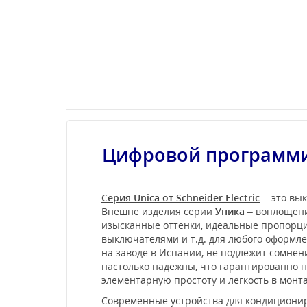
Цифровой программи
Серия Unica от Schneider Electric
- это вык
Внешне изделия серии
Уника
– воплощени
изысканные оттенки, идеальные пропорции
выключателями и т.д. для любого оформл
на заводе в Испании, не подлежит сомне
настолько надежны, что гарантированно не
элементарную простоту и легкость в мон
Современные устройства для кондиционир