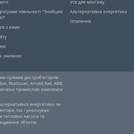
вити
Усе для монтажу
рограми лояльності "Знайшли
Альтернативна енергетика
е?"
Опалення
ся з нами
йту
ики
зі знижкою
ним прямим дистриб'ютором
ton, Mutlusan, Arnold Rak, ABB,
еличезні промислові комплекси
льтернативної енергетики: як
ектори, так і реалізуємо
 теплових насосів та
одження об'єктів.