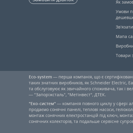
Як замо
Умови п
дешевш
Зв’язати
Мапа са
Виробн
Товари 
Eco-system
— перша компанія, що є сертифікова
таких знатних виробників, як Schneider Electric, Ea
та обслуговуює як звичайного споживача, так і в
— "Запоріжсталь", "Метінвест", ДТЕК.
"Еко-систем"
— компанія повного циклу у сфері а
продаємо сонячні панелі, теплові насоси, геліокол
монтаж сонячних електростанцій під ключ, монтаж
сонячних колекторів, та подальше сервісне супров