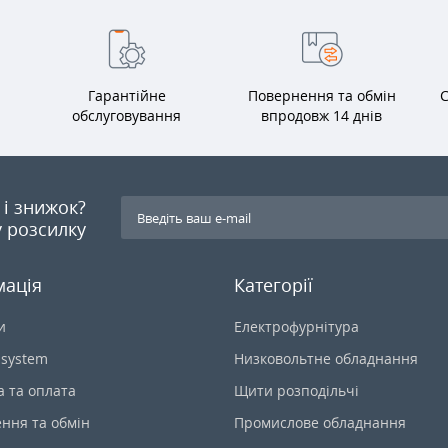
Гарантійне
Повернення та обмін
С
обслуговування
впродовж 14 днів
я і знижок?
 розсилку
мація
Категорії
и
Електрофурнітура
-system
Низковольтне обладнання
а та оплата
Щити розподільчі
ння та обмін
Промислове обладнання