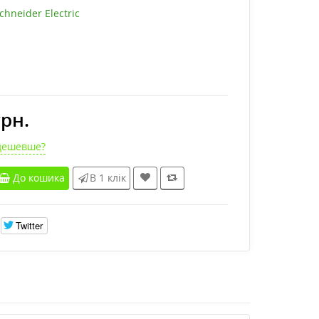
chneider Electric
грн.
дешевше?
До кошика
В 1 клік
Twitter