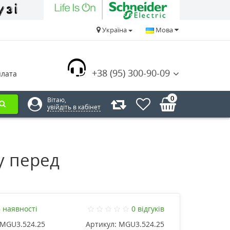
Україна
Мова
+38 (95) 300-90-09
плата
0
Вітаю,
увійдіть в кабінет
у перед
 наявності
0 відгуків
MGU3.524.25
Артикул:
MGU3.524.25