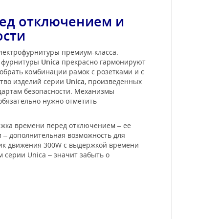
ед отключением и
ости
электрофурнитуры премиум-класса.
и фурнитуры
Unica
прекрасно гармонируют
обрать комбинации рамок с розетками и с
ство изделий серии
Unica
, произведенных
ндартам безопасности. Механизмы
 обязательно нужно отметить
ржка времени перед отключением – ее
и – дополнительная возможность для
чик движения 300W с выдержкой времени
 серии Unica – значит забыть о