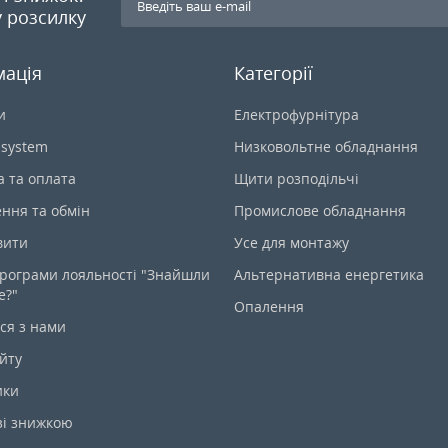
 розсилку
мація
Категорії
и
Електрофурнітура
-system
Низковольтне обладнання
а та оплата
Щити розподільчі
ння та обмін
Промислове обладнання
вити
Усе для монтажу
рограми лояльності "Знайшли
Альтернативна енергетика
е?"
Опалення
ся з нами
йту
ики
зі знижкою