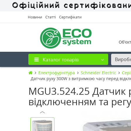
Новини
Статті
Сертифікати
Об'єк
Вироб
Каталог товарів
Електрофурнітура
Schneider Electric
Cері
Датчик руху 300W з витримкою часу перед відкл
MGU3.524.25 Датчик 
відключенням та регу