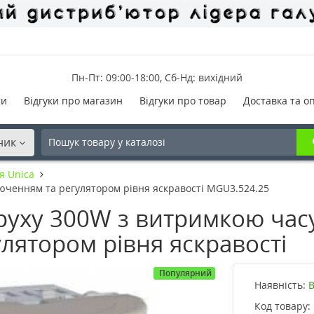
Пн-Пт: 09:00-18:00, Сб-Нд: вихідний
ти
Відгуки про магазин
Відгуки про товар
Доставка та о
ник
я Unica
юченням та регулятором рівня яскравості MGU3.524.25
руху 300W з витримкою час
лятором рівня яскравості
Популярний
Наявність:
В
Код товару: