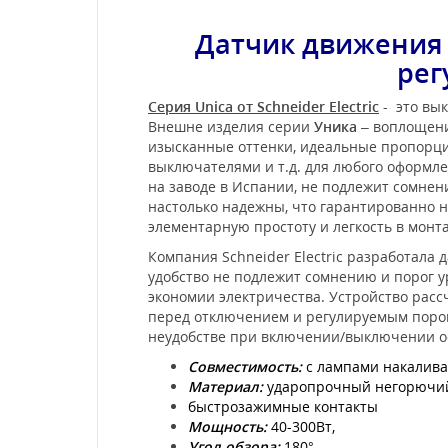
Датчик движения
рег
Серия Unica от Schneider Electric
- это вык
Внешне изделия серии
Уника
– воплощени
изысканные оттенки, идеальные пропорции
выключателями и т.д. для любого оформл
на заводе в Испании, не подлежит сомне
настолько надежны, что гарантированно не
элементарную простоту и легкость в мон
Компания Schneider Electric разработал
удобство не подлежит сомнению и порог у
экономии электричества. Устройство рас
перед отключением и регулируемым порого
неудобстве при включении/выключении осв
Совместимость:
с лампами накалива
Материал:
ударопрочный негорючий 
быстрозажимные контакты
Мощность:
40-300Вт,
Угол обзора:
180°