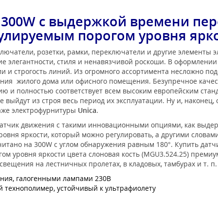
 300W с выдержкой времени пер
улируемым порогом уровня ярк
лючатели, розетки, рамки, переключатели и другие элементы 
е элегантности, стиля и ненавязчивой роскоши. В оформлени
 и строгость линий. Из огромного ассортимента несложно под
ения жилого дома или офисного помещения. Безупречное каче
нию и полностью соответствует всем высоким европейским ста
 выйдут из строя весь период их эксплуатации. Ну и, наконец,
таже электрофурнитуры
Unica
.
а датчик движения с такими инновационными опциями, как выде
ровня яркости, который можно регулировать, а другими словам
считано на 300W с углом обнаружения равным 180°. Купить дат
м уровня яркости цвета слоновая кость (MGU3.524.25) премиум
ещения на лестничных пролетах, в кладовых, тамбурах и т. п.
ния, галогенными лампами 230В
технополимер, устойчивый к ультрафиолету