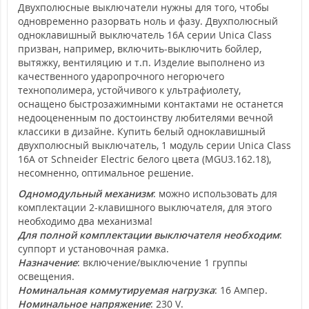
Двухполюсные выключатели нужны для того, чтобы
одновременно разорвать ноль и фазу. Двухполюсный
одноклавишный выключатель 16A серии Unica Class
призван, например, включить-выключить бойлер,
вытяжку, вентиляцию и т.п. Изделие выполнено из
качественного ударопрочного негорючего
технополимера, устойчивого к ультрафиолету,
оснащено быстрозажимными контактами не останется
недооцененным по достоинству любителями вечной
классики в дизайне. Купить белый одноклавишный
двухполюсный выключатель, 1 модуль серии Unica Class
16А от Schneider Electric белого цвета (MGU3.162.18),
несомненно, оптимальное решение.
Одномодульный механизм
: можно использовать для
комплектации 2-клавишного выключателя, для этого
необходимо два механизма!
Для полной комплектации выключателя необходим
:
суппорт и установочная рамка.
Назначение
: включение/выключение 1 группы
освещения.
Номинальная коммутируемая нагрузка
: 16 Ампер.
Номинальное напряжение
: 230 V.