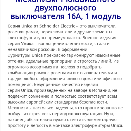
двухполюсного
выключателя 16А, 1 модуль
Серия Unica от Schneider Electric
- это выключатели,
розетки, рамки, переключатели и другие элементы
электрофурнитуры премиум-класса. Внешне изделия
серии
Уника
– воплощение элегантности, стиля и
ненавязчивой роскоши. В оформлении
фурнитуры
Unica
прекрасно гармонируют изысканные
оттенки, идеальные пропорции и строгость линий. Из
огромного ассортимента несложно подобрать
комбинации рамок с розетками и с выключателями и
т.д. для любого оформления жилого дома или офисного
помещения. Безупречное качество изделий
серии
Unica
, произведенных на заводе в Испании, не
подлежит сомнению и полностью соответствует всем
высоким европейским стандартам безопасности.
Механизмы настолько надежны, что гарантированно не
выйдут из строя весь период их эксплуатации. Ну и,
наконец, обязательно нужно отметить элементарную
простоту и легкость в монтаже электрофурнитуры
Unica
.