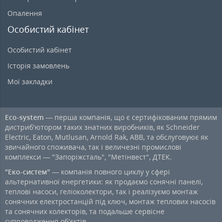
Опалення
Особистий кабінет
Особистий кабінет
Історія замовлень
Мої закладки
Eco-system
— перша компанія, що є сертифікованим прямим
дистриб'ютором таких знатних виробників, як Schneider
Electric, Eaton, Mutlusan, Arnold Rak, ABB, та обслуговуює як
звичайного споживача, так і величезні промислові
комплекси — "Запоріжсталь", "Метінвест", ДТЕК.
"Еко-систем"
— компанія повного циклу у сфері
альтернативної енергетики: як продаємо сонячні панелі,
теплові насоси, геліоколектори, так і реалізуємо монтаж
сонячних електростанцій під ключ, монтаж теплових насосів
та сонячних колекторів, та подальше сервісне
супроводження об'єктів.