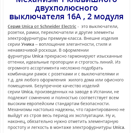
двухполюсного
выключателя 16А , 2 модуля
Серия Unica от Schneider Electric
- это выключатели,
розетки, рамки, переключатели и другие элементы
электрофурнитуры премиум-класса. Внешне изделия
серии
Уника
– воплощение элегантности, стиля и
ненавязчивой роскоши. В оформлении
фурнитуры
Unica
прекрасно гармонируют изысканные
оттенки, идеальные пропорции и строгость линий. Из
огромного ассортимента несложно подобрать
комбинации рамок с розетками и с выключателями и
т.д. для любого оформления жилого дома или офисного
помещения. Безупречное качество изделий
серии
Unica
, произведенных на заводе в Испании, не
подлежит сомнению и полностью соответствует всем
высоким европейским стандартам безопасности.
Механизмы настолько надежны, что гарантированно не
выйдут из строя весь период их эксплуатации. Ну и,
наконец, обязательно нужно отметить элементарную
простоту и легкость в монтаже электрофурнитуры
Unica
.