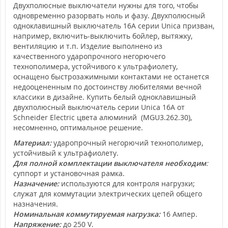
Двухполюсные выключатели нужны для того, чтобы
одновременно разорвать ноль и фазу. Двухполюсный
одноклавишный выключатель 16A серии Unica призван,
например, включить-выключить бойлер, вытяжку,
вентиляцию и т.п. Изделие выполнено из
качественного ударопрочного негорючего
технополимера, устойчивого к ультрафиолету,
оснащено быстрозажимными контактами не останется
недооцененным по достоинству любителями вечной
классики в дизайне. Купить белый одноклавишный
двухполюсный выключатель серии Unica 16А от
Schneider Electric цвета алюминий (MGU3.262.30),
несомненно, оптимальное решение.
Материал:
ударопрочный негорючий технополимер,
устойчивый к ультрафиолету.
Для полной комплектации выключателя необходим
:
суппорт и установочная рамка.
Назначение:
используются для контроля нагрузки;
служат для коммутации электрических цепей общего
назначения.
Номинальная коммутируемая нагрузка:
16 Ампер.
Напряжение:
до 250 V.