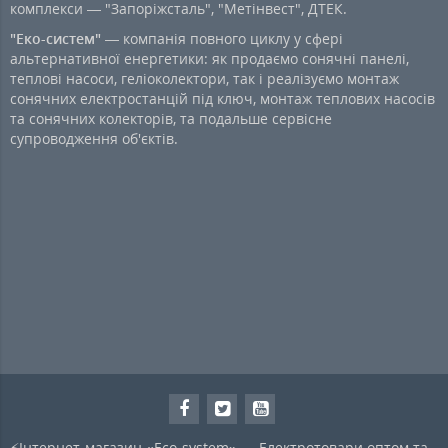
комплекси — "Запоріжсталь", "Метінвест", ДТЕК.
"Еко-систем"
— компанія повного циклу у сфері
альтернативної енергетики: як продаємо сонячні панелі,
теплові насоси, геліоколектори, так і реалізуємо монтаж
сонячних електростанцій під ключ, монтаж теплових насосів
та сонячних колекторів, та подальше сервісне
супроводження об'єктів.
⚡Інтернет-магазин «Eco-system» — Електротовари оптом та