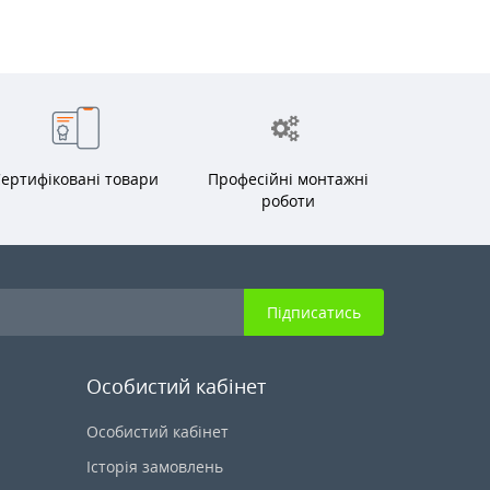
ертифіковані товари
Професійні монтажні
роботи
Підписатись
Особистий кабінет
Особистий кабінет
Історія замовлень