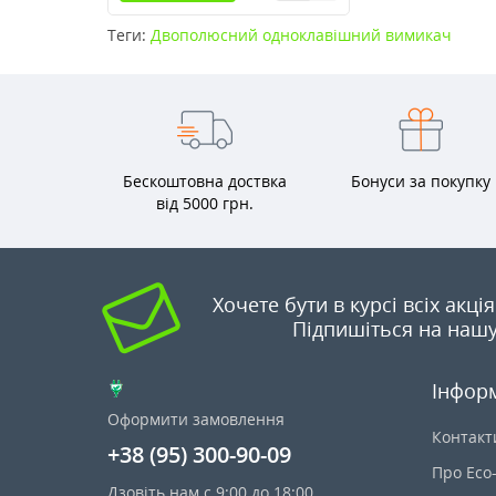
Теги:
Двополюсний одноклавішний вимикач
Бескоштовна доствка
Бонуси за покупку
від 5000 грн.
Хочете бути в курсі всіх акці
Підпишіться на нашу
Інфор
Оформити замовлення
Контакт
+38 (95) 300-90-09
Про Eco
Дзовіть нам с 9:00 до 18:00