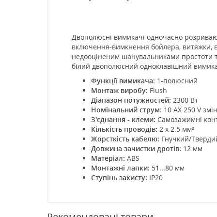
Двополюсні вимикачі одночасно розривают
включення-вимкнення бойлера, витяжки, ве
недооціненим шанувальниками простоти та
білий двополюсний одноклавішний вимикач с
Функції вимикача:
1-полюсний
Монтаж виробу:
Flush
Діапазон потужностей:
2300 Вт
Номінальний струм:
10 AX 250 V змі
З'єднання - клеми:
Самозажимні кон
Кількість проводів:
2 x 2.5 мм²
Жорсткість кабелю:
Гнучкий/Тверди
Довжина зачистки дротів:
12 мм
Матеріал:
ABS
Монтажні лапки:
51...80 мм
Ступінь захисту:
IP20
Рекомендовані товари