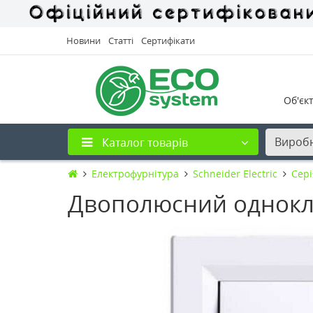
Новини
Статті
Сертифікати
Об'єк
Вироб
Каталог товарів
Електрофурнітура
Schneider Electric
Cері
Двополюсний однокла