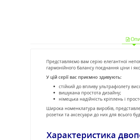
Опи
Представляємо вам серію елегантної непом
гармонійного балансу поєднання ціни і яко
У цій серії вас приємно здивують:
стійкий до впливу ультрафіолету вис
вишукана простота дизайну;
німецька надійність кріплень і прос
Широка номенклатура виробів, представлени
розетки та аксесуари до них для всього буди
Характеристика двоп