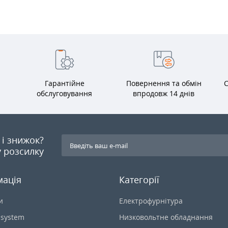
Гарантійне
Повернення та обмін
С
обслуговування
впродовж 14 днів
я і знижок?
 розсилку
мація
Категорії
и
Електрофурнітура
-system
Низковольтне обладнання