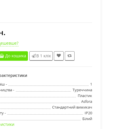
н.
дешевше?
До кошика
В 1 клік
арактеристики
іш -
1
ництва -
Туреччина
Пластик
Asfora
Стандартний вимикач
ту -
IP20
Білий
ристики