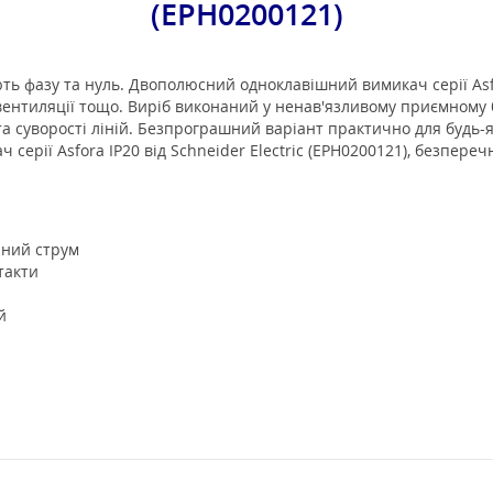
(EPH0200121)
ь фазу та нуль. Двополюсний одноклавішний вимикач серії Asfo
нтиляції тощо. Виріб виконаний у ненав'язливому приємному б
 суворості ліній. Безпрограшний варіант практично для будь-
ерії Asfora IP20 від Schneider Electric (EPH0200121), безпере
нний струм
такти
й