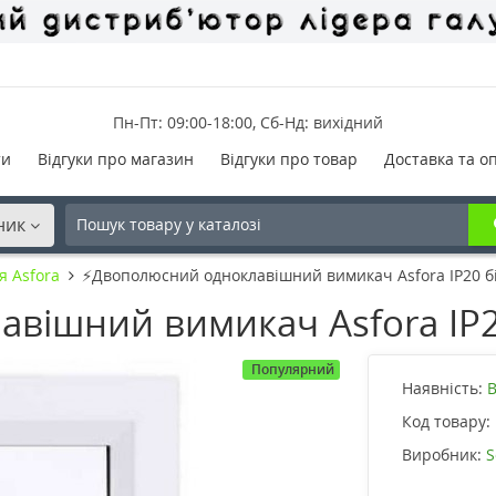
Пн-Пт: 09:00-18:00, Сб-Нд: вихідний
ти
Відгуки про магазин
Відгуки про товар
Доставка та о
ник
я Asfora
⚡Двополюсний одноклавішний вимикач Asfora IP20 бі
вішний вимикач Asfora IP2
Популярний
Наявність:
В
Код товару:
Виробник:
S