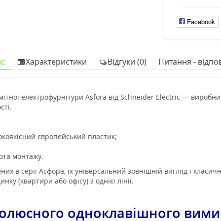
Facebook
с
Характеристики
Відгуки (0)
Питання - відпов
ітної електрофурнітури Asfora від Schneider Electric — виробни
сті.
окоякісний європейський пластик;
тота монтажу.
х в серії Асфора, їх універсальний зовнішній вигляд і класичн
нку (квартири або офісу) з однієї лінії.
олюсного одноклавішного вимика