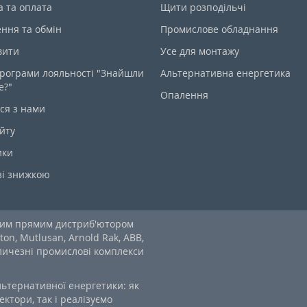
а та оплата
Щити розподільчі
ння та обмін
Промислове обладнання
вити
Усе для монтажу
рограми лояльності "Знайшли
Альтернативна енергетика
е?"
Опалення
ся з нами
йту
ики
зі знижкою
ним прямим дистриб'ютором
ton, Mutlusan, Arnold Rak, ABB,
еличезні промислові комплекси
льтернативної енергетики: як
ектори, так і реалізуємо