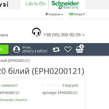
Україна
Мова
+38 (95) 300-90-09
плата
0
Вітаю,
увійдіть в кабінет
лий (EPH0200121)
0 білий (EPH0200121)
 наявності
0 відгуків
EPH0200121
Артикул:
EPH0200121
chneider Electric