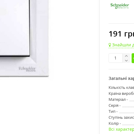
191 гр
Знайшли 
Загальні х
Кількість клав
Країна вироб
Матеріал -
Серія -
Тип -
Ступінь захис
Колір -
Всі характе