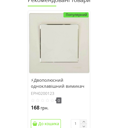
Популярний
⚡Двополюсний
одноклавішний вимикач
Asfora IP20 кремовий
EPH0200123
(EPH0200123)
0
168
грн.
До кошика