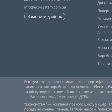
Доставк
info@eco-system.com.ua
Поверне
Замовити дзвінок
Як замо
Умови п
дешевш
Зв’язати
Мапа са
Виробн
Товари 
Eco-system
— перша компанія, що є сертифікова
таких знатних виробників, як Schneider Electric, Ea
та обслуговуює як звичайного споживача, так і в
— "Запоріжсталь", "Метінвест", ДТЕК.
"Еко-систем"
— компанія повного циклу у сфері а
продаємо сонячні панелі, теплові насоси, геліокол