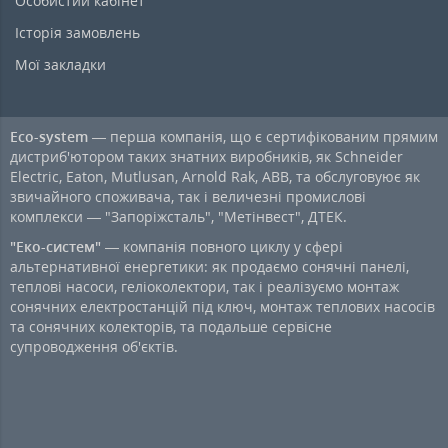
Особистий кабінет
Історія замовлень
Мої закладки
Eco-system
— перша компанія, що є сертифікованим прямим
дистриб'ютором таких знатних виробників, як Schneider
Electric, Eaton, Mutlusan, Arnold Rak, ABB, та обслуговуює як
звичайного споживача, так і величезні промислові
комплекси — "Запоріжсталь", "Метінвест", ДТЕК.
"Еко-систем"
— компанія повного циклу у сфері
альтернативної енергетики: як продаємо сонячні панелі,
теплові насоси, геліоколектори, так і реалізуємо монтаж
сонячних електростанцій під ключ, монтаж теплових насосів
та сонячних колекторів, та подальше сервісне
супроводження об'єктів.