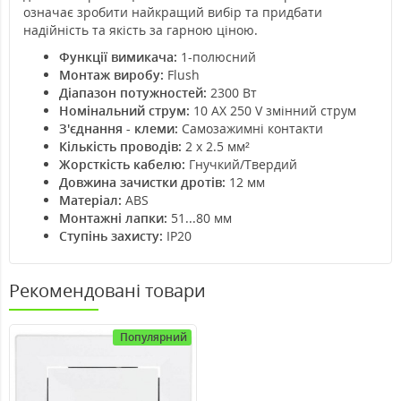
означає зробити найкращий вибір та придбати
надійність та якість за гарною ціною.
Функції вимикача:
1-полюсний
Монтаж виробу:
Flush
Діапазон потужностей:
2300 Вт
Номінальний струм:
10 AX 250 V змінний струм
З'єднання - клеми:
Самозажимні контакти
Кількість проводів:
2 x 2.5 мм²
Жорсткість кабелю:
Гнучкий/Твердий
Довжина зачистки дротів:
12 мм
Матеріал:
ABS
Монтажні лапки:
51...80 мм
Ступінь захисту:
IP20
Рекомендовані товари
Популярний