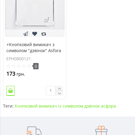
⚡Кнопковий вимикач з
символом "дзвінок" Asfora
білий (EPH0800121)
EPH0800121
0
173
грн.
Теги:
Кнопковий вимикач із символом дзвінок асфора