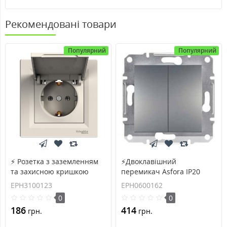
Рекомендовані товари
Популярний
Популярний
⚡ Розетка з заземленням
⚡Двоклавішний
та захисною кришкою
перемикач Asfora IP20
Asfora 16А (EPH3100123)
сталь (EPH0600162)
EPH3100123
EPH0600162
0
0
186
414
грн.
грн.