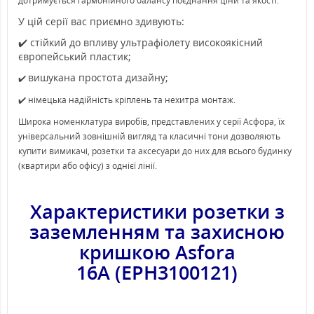
дотримується гармонійного балансу поєднання ціни та якості.
У цій серії вас приємно здивують:
✔️ стійкий до впливу ультрафіолету високоякісний
європейський пластик;
вишукана простота дизайну;
✔️
✔️ німецька надійність кріплень та нехитра монтаж.
Широка номенклатура виробів, представлених у серії Асфора, їх
універсальний зовнішній вигляд та класичні тони дозволяють
купити вимикачі, розетки та аксесуари до них для всього будинку
(квартири або офісу) з однієї лінії.
Характеристики розетки
з
заземленням та захисною
кришкою Asfora
16А
(EPH3100121)