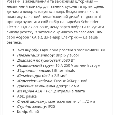
Розетки із заземленням та захисними шторками —
незамінний винахід для ванних, кухонь та приміщень,
де часто використовується вода. Бездоганна якість
пластику та легкий ненав'язливий дизайн – достатні
приводи зупинити свій вибір на виробах Schneider
Electric. Однак основне, чому варто вибрати та купити
силову розетку із захисною кришкою та заземленням
серії Асфора 16А від Шнейдер Електрик — це ваша
безпека.
Тип виробу:
Одинарна розетка з заземемленням
Презентація виробу:
Виріб у зборі
Диапазон потужностей:
3680 Вт
Номінальний струм:
16 A 250 V змінний струм
З'єднання - клеми:
Lift terminals
Кількість дротів:
2 x 2.5 мм²
Жорсткість кабелю:
Гнучкий/Жорсткий
Довжина зачищення дроту:
12 мм
Матеріал ASA + PC:
центральна плата
АБС:
рамка
Спосіб монтажу:
монтажні лапки 54...72 мм
Ступінь захисту:
IP20
Колір:
білий