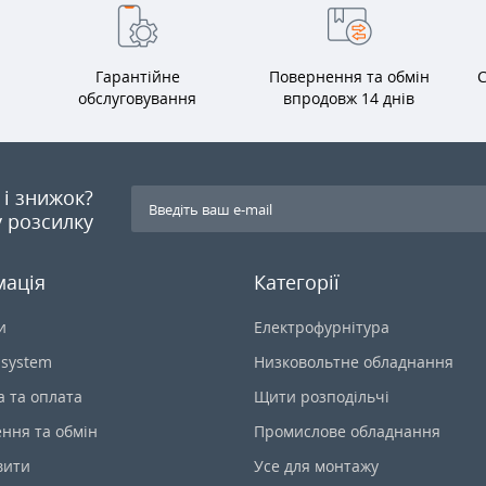
Гарантійне
Повернення та обмін
С
обслуговування
впродовж 14 днів
я і знижок?
 розсилку
мація
Категорії
и
Електрофурнітура
-system
Низковольтне обладнання
а та оплата
Щити розподільчі
ння та обмін
Промислове обладнання
вити
Усе для монтажу