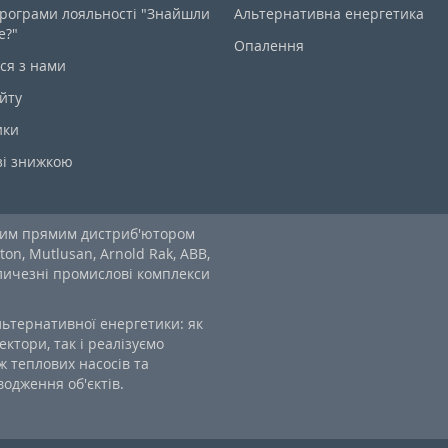
рограми лояльності "Знайшли
Альтернативна енергетика
е?"
Опалення
ся з нами
йту
ики
зі знижкою
ним прямим дистриб'ютором
ton, Mutlusan, Arnold Rak, ABB,
еличезні промислові комплекси
льтернативної енергетики: як
ектори, так і реалізуємо
 теплових насосів та
одження об'єктів.