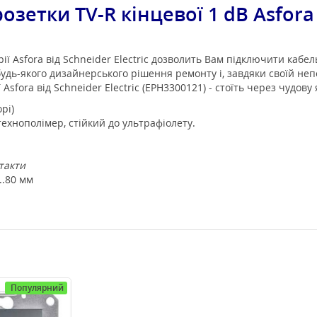
р
озетки TV-R кінцевої 1 dB Asfora
ерії Asfora від Schneider Electric дозволить Вам підключити каб
будь-якого дизайнерського рішення ремонту і, завдяки своїй неп
ї Asfora від Schneider Electric (EPH3300121) - стоїть через чудову
орі)
ехнополімер, стійкий до ультрафіолету.
такти
..80 мм
Популярний