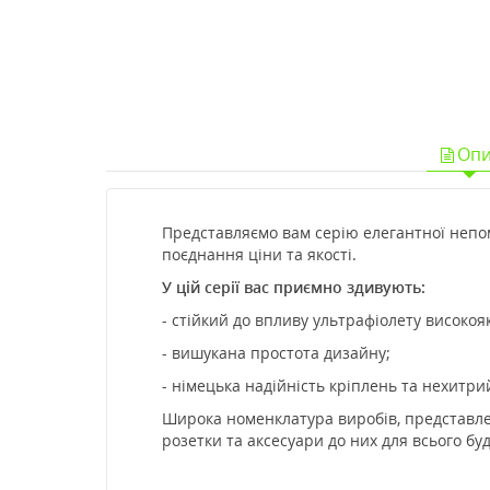
Опи
Представляємо вам серію елегантної непом
поєднання ціни та якості.
У цій серії вас приємно здивують:
- стійкий до впливу ультрафіолету високо
- вишукана простота дизайну;
- німецька надійність кріплень та нехитри
Широка номенклатура виробів, представлени
розетки та аксесуари до них для всього буди