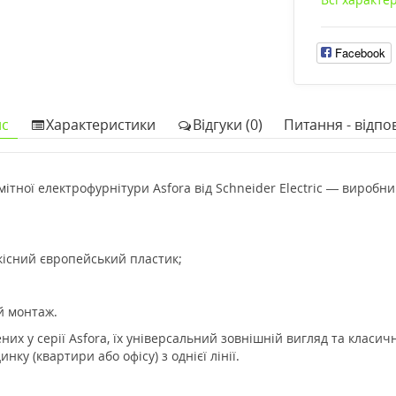
Facebook
с
Характеристики
Відгуки (0)
Питання - відпов
ітної електрофурнітури Asfora від Schneider Electric — виробн
якісний європейський пластик;
й монтаж.
х у серії Asfora, їх універсальний зовнішній вигляд та класич
нку (квартири або офісу) з однієї лінії.