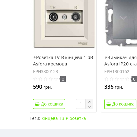
⚡Розетка TV-R кінцева 1 dB
⚡Вимикач для
Asfora кремова
Asfora IP20 ст
(EPH3300123)
(EPH1300162)
EPH3300123
EPH1300162
0
0
590
336
грн.
грн.
До кошика
До кошика
Теги:
кінцева ТВ-Р розетка