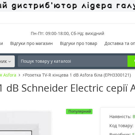
Пн-Пт: 09:00-18:00, Сб-Нд: вихідний
ти
Відгуки про магазин
Відгуки про товар
Доставка та о
ник
я Asfora
⚡Розетка TV-R кінцева 1 dB Asfora біла (EPH3300121)
 dB Schneider Electric серії 
Популярний
Наявність:
В
Код товару:
Виробник:
S