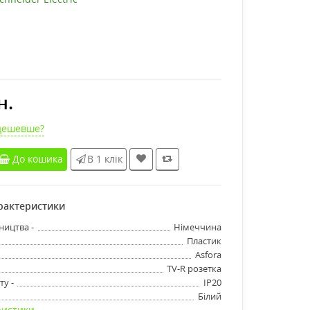
н.
дешевше?
До кошика
В 1 клік
арактеристики
ництва -
Німеччина
Пластик
Asfora
TV-R розетка
ту -
IP20
Білий
ристики