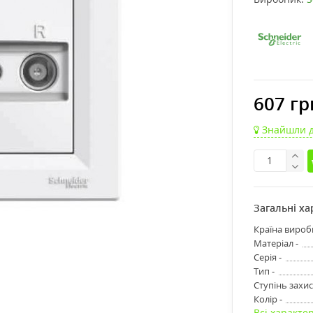
607 гр
Знайшли 
Загальні х
Країна вироб
Матеріал -
Серія -
Тип -
Ступінь захис
Колір -
Всі характе