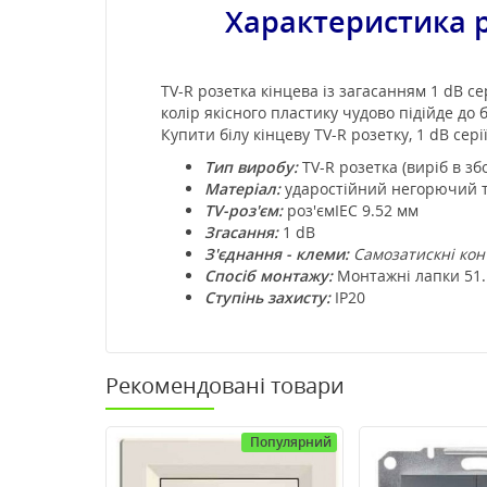
Характеристика 
TV-R розетка кінцева із загасанням 1 dB с
колір якісного пластику чудово підійде до 
Купити білу кінцеву TV-R розетку, 1 dB сері
Тип виробу:
TV-R розетка (виріб в зб
Матеріал:
ударостійний негорючий т
TV-роз'єм:
роз'ємIEC 9.52 мм
Згасання:
1 dB
З'єднання - клеми:
Самозатискні кон
Спосіб монтажу:
Монтажні лапки 51.
Ступінь захисту:
IP20
Рекомендовані товари
Популярний