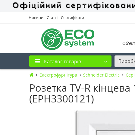
Новини
Статті
Сертифікати
Об'єк
Вироб
Каталог товарів
Електрофурнітура
Schneider Electric
Cері
Розетка TV-R кінцева 1
(EPH3300121)