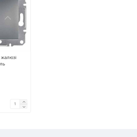
 жалюзі
аль