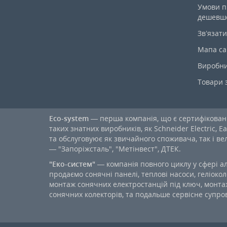
Умови п
дешевш
Зв’язати
Мапа са
Виробн
Товари 
Eco-system
— перша компанія, що є сертифікова
таких знатних виробників, як Schneider Electric, Ea
та обслуговуює як звичайного споживача, так і в
— "Запоріжсталь", "Метінвест", ДТЕК.
"Еко-систем"
— компанія повного циклу у сфері а
продаємо сонячні панелі, теплові насоси, геліокол
монтаж сонячних електростанцій під ключ, монтаж
сонячних колекторів, та подальше сервісне супров