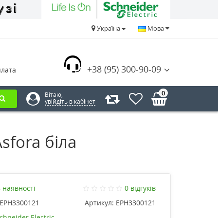
Україна
Мова
+38 (95) 300-90-09
плата
0
Вітаю,
увійдіть в кабінет
Asfora біла
 наявності
0 відгуків
EPH3300121
Артикул:
EPH3300121
chneider Electric